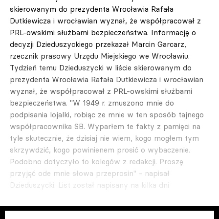
skierowanym do prezydenta Wrocławia Rafała
Dutkiewicza i wrocławian wyznał, że współpracował z
PRL-owskimi służbami bezpieczeństwa. Informację o
decyzji Dzieduszyckiego przekazał Marcin Garcarz,
rzecznik prasowy Urzędu Miejskiego we Wrocławiu.
Tydzień temu Dzieduszycki w liście skierowanym do
prezydenta Wrocławia Rafała Dutkiewicza i wrocławian
wyznał, że współpracował z PRL-owskimi służbami
bezpieczeństwa. "W 1949 r. zmuszono mnie do
podpisania lojalki, robiąc ze mnie w ten sposób tajnego
współpracownika SB. Wyparłem te fakty z pamięci na
tyle skutecznie, że dzisiaj nie wiem, kogo mogłem tym
skrzywdzić, kogo powinienem prosić o wybaczenie.
Podobno dotyczyło to kolegów z redakcji. Proszę
przyjąć ode mnie słowa przeprosin" - napisał
Dzieduszycki. List został napisany na kilka dni