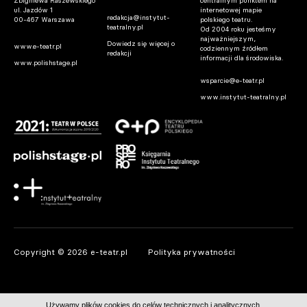
Zbigniewa Raszewskiego
centralnym punktem na
ul. Jazdów 1
internetowej mapie
redakcja@instytut-
00-467 Warszawa
polskiego teatru.
teatralny.pl
Od 2004 roku jesteśmy
najważniejszym,
Dowiedz się więcej o
www.e-teatr.pl
codziennym źródłem
redakcji
informacji dla środowiska.
www.polishstage.pl
wsparcie@e-teatr.pl
www.instytut-teatralny.pl
Copyright © 2026 e-teatr.pl
Polityka prywatności
Używamy plików cookies do celów technicznych i analitycznych.