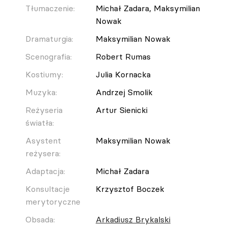
Tłumaczenie:
Michał Zadara, Maksymilian
Nowak
Dramaturgia:
Maksymilian Nowak
Scenografia:
Robert Rumas
Kostiumy:
Julia Kornacka
Muzyka:
Andrzej Smolik
Reżyseria
Artur Sienicki
światła:
Asystent
Maksymilian Nowak
reżysera:
Adaptacja:
Michał Zadara
Konsultacje
Krzysztof Boczek
merytoryczne
Obsada:
Arkadiusz Brykalski