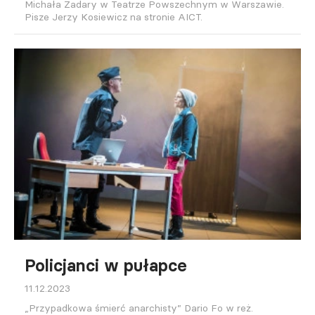
Michała Zadary w Teatrze Powszechnym w Warszawie.
Pisze Jerzy Kosiewicz na stronie AICT.
Policjanci w pułapce
11.12.2023
„Przypadkowa śmierć anarchisty” Dario Fo w reż.