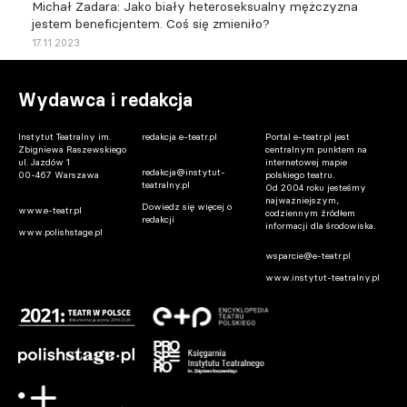
Michał Zadara: Jako biały heteroseksualny mężczyzna
jestem beneficjentem. Coś się zmieniło?
17.11.2023
Wydawca i redakcja
Instytut Teatralny im.
redakcja e-teatr.pl
Portal e-teatr.pl jest
Zbigniewa Raszewskiego
centralnym punktem na
ul. Jazdów 1
internetowej mapie
redakcja@instytut-
00-467 Warszawa
polskiego teatru.
teatralny.pl
Od 2004 roku jesteśmy
najważniejszym,
Dowiedz się więcej o
www.e-teatr.pl
codziennym źródłem
redakcji
informacji dla środowiska.
www.polishstage.pl
wsparcie@e-teatr.pl
www.instytut-teatralny.pl