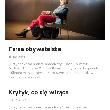
Farsa obywatelska
16.03.2026
„Przypadkowa śmierć anarchisty” Dario Fo w reż.
Michała Zadary w Teatrze Powszechnym im. Zygmunta
Hübnera w Warszawie. Pisze Szymon Białobrzeski w
Teatrze dla Wszystkich.
Krytyk, co się wtrąca
30.04.2024
„Przypadkowa śmierć anarchisty” Dario Fo w reż.