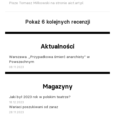
Pisze Tomasz Miłkowski na stronie aict.art.pl.
Pokaż 6 kolejnych recenzji
Aktualności
Warszawa. „Przypadkowa śmierć anarchisty” w
Powszechnym
08.11.2023
Magazyny
Jaki był 2023 rok w polskim teatrze?
18.12.2023
Wariaci poszukiwani od zaraz
28.11.2023