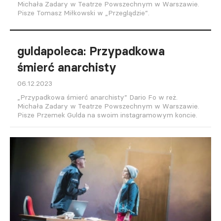
Michała Zadary w Teatrze Powszechnym w Warszawie.
Pisze Tomasz Miłkowski w „Przeglądzie”.
guldapoleca: Przypadkowa
śmierć anarchisty
06.12.2023
„Przypadkowa śmierć anarchisty” Dario Fo w reż.
Michała Zadary w Teatrze Powszechnym w Warszawie.
Pisze Przemek Gulda na swoim instagramowym koncie.