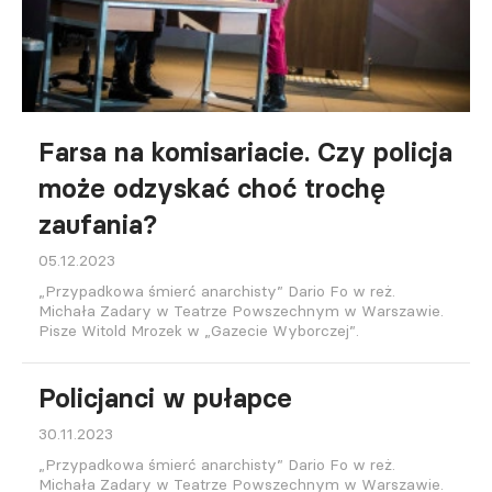
Farsa na komisariacie. Czy policja
może odzyskać choć trochę
zaufania?
05.12.2023
„Przypadkowa śmierć anarchisty” Dario Fo w reż.
Michała Zadary w Teatrze Powszechnym w Warszawie.
Pisze Witold Mrozek w „Gazecie Wyborczej”.
Policjanci w pułapce
30.11.2023
„Przypadkowa śmierć anarchisty” Dario Fo w reż.
Michała Zadary w Teatrze Powszechnym w Warszawie.