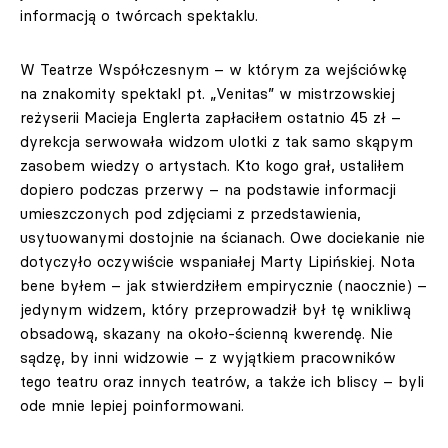
informacją o twórcach spektaklu.
W Teatrze Współczesnym – w którym za wejściówkę
na znakomity spektakl pt. „Venitas” w mistrzowskiej
reżyserii Macieja Englerta zapłaciłem ostatnio 45 zł –
dyrekcja serwowała widzom ulotki z tak samo skąpym
zasobem wiedzy o artystach. Kto kogo grał, ustaliłem
dopiero podczas przerwy – na podstawie informacji
umieszczonych pod zdjęciami z przedstawienia,
usytuowanymi dostojnie na ścianach. Owe dociekanie nie
dotyczyło oczywiście wspaniałej Marty Lipińskiej. Nota
bene byłem – jak stwierdziłem empirycznie (naocznie) –
jedynym widzem, który przeprowadził był tę wnikliwą
obsadową, skazany na około-ścienną kwerendę. Nie
sądzę, by inni widzowie – z wyjątkiem pracowników
tego teatru oraz innych teatrów, a także ich bliscy – byli
ode mnie lepiej poinformowani.