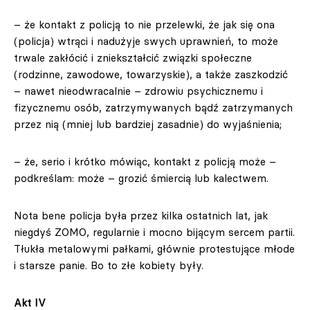
– że kontakt z policją to nie przelewki, że jak się ona
(policja) wtrąci i nadużyje swych uprawnień, to może
trwale zakłócić i zniekształcić związki społeczne
(rodzinne, zawodowe, towarzyskie), a także zaszkodzić
– nawet nieodwracalnie – zdrowiu psychicznemu i
fizycznemu osób, zatrzymywanych bądź zatrzymanych
przez nią (mniej lub bardziej zasadnie) do wyjaśnienia;
– że, serio i krótko mówiąc, kontakt z policją może –
podkreślam: może – grozić śmiercią lub kalectwem.
Nota bene policja była przez kilka ostatnich lat, jak
niegdyś ZOMO, regularnie i mocno bijącym sercem partii.
Tłukła metalowymi pałkami, głównie protestujące młode
i starsze panie. Bo to złe kobiety były.
Akt IV