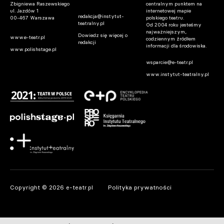
Zbigniewa Raszewskiego
centralnym punktem na
ul. Jazdów 1
internetowej mapie
redakcja@instytut-
00-467 Warszawa
polskiego teatru.
teatralny.pl
Od 2004 roku jesteśmy
najważniejszym,
Dowiedz się więcej o
www.e-teatr.pl
codziennym źródłem
redakcji
informacji dla środowiska.
www.polishstage.pl
wsparcie@e-teatr.pl
www.instytut-teatralny.pl
Copyright © 2026 e-teatr.pl
Polityka prywatności