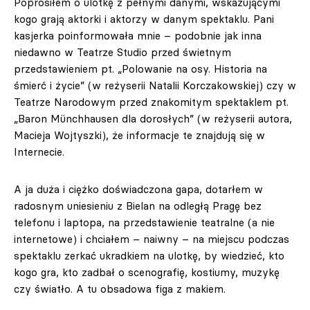
Poprosiłem o ulotkę z pełnymi danymi, wskazującymi
kogo grają aktorki i aktorzy w danym spektaklu. Pani
kasjerka poinformowała mnie – podobnie jak inna
niedawno w Teatrze Studio przed świetnym
przedstawieniem pt. „Polowanie na osy. Historia na
śmierć i życie” (w reżyserii Natalii Korczakowskiej) czy w
Teatrze Narodowym przed znakomitym spektaklem pt.
„Baron Münchhausen dla dorosłych” (w reżyserii autora,
Macieja Wojtyszki), że informacje te znajdują się w
Internecie.
A ja duża i ciężko doświadczona gapa, dotarłem w
radosnym uniesieniu z Bielan na odległą Pragę bez
telefonu i laptopa, na przedstawienie teatralne (a nie
internetowe) i chciałem – naiwny – na miejscu podczas
spektaklu zerkać ukradkiem na ulotkę, by wiedzieć, kto
kogo gra, kto zadbał o scenografię, kostiumy, muzykę
czy światło. A tu obsadowa figa z makiem.