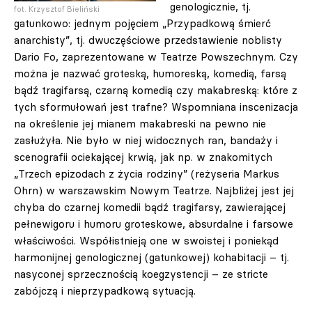
genologicznie, tj.
fot. Krzysztof Bieliński
gatunkowo: jednym pojęciem „Przypadkową śmierć
anarchisty”, tj. dwuczęściowe przedstawienie noblisty
Dario Fo, zaprezentowane w Teatrze Powszechnym. Czy
można je nazwać groteską, humoreską, komedią, farsą
bądź tragifarsą, czarną komedią czy makabreską: które z
tych sformułowań jest trafne? Wspomniana inscenizacja
na określenie jej mianem makabreski na pewno nie
zasłużyła. Nie było w niej widocznych ran, bandaży i
scenografii ociekającej krwią, jak np. w znakomitych
„Trzech epizodach z życia rodziny” (reżyseria Markus
Ohrn) w warszawskim Nowym Teatrze. Najbliżej jest jej
chyba do czarnej komedii bądź tragifarsy, zawierającej
pełnewigoru i humoru groteskowe, absurdalne i farsowe
właściwości. Współistnieją one w swoistej i poniekąd
harmonijnej genologicznej (gatunkowej) kohabitacji – tj.
nasyconej sprzecznością koegzystencji – ze stricte
zabójczą i nieprzypadkową sytuacją.