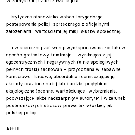
W zamyśle tej sztuki zawarte jest:
– krytyczne stanowisko wobec karygodnego
postępowania policji, sprzecznego z oficjalnymi
założeniami i wartościami jej misji, służby społecznej;
– a w scenicznej zaś wersji wyeksponowana została w
sposób groteskowy frustracja – wynikająca z jej
egocentrycznych i negatywnych (a nie spolegliwych,
pełnych troski) zachowań – przyodziana w zabawne,
komediowe, farsowe, absurdalne i ośmieszające ją
akcenty oraz inne mniej lub bardziej pogłębione
aksjologiczne (ocenne, wartościujące) wybrzmienia,
podważające jakże nadszarpnięty autorytet i wizerunek
posterunkowych stróżów prawa tak włoskiej, jak
polskiej policji.
Akt III