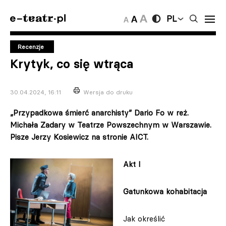
PL
Recenzje
Krytyk, co się wtrąca
30.04.2024, 16:11
Wersja do druku
„Przypadkowa śmierć anarchisty” Dario Fo w reż.
Michała Zadary w Teatrze Powszechnym w Warszawie.
Pisze Jerzy Kosiewicz na stronie AICT.
Akt I
Gatunkowa kohabitacja
Jak określić