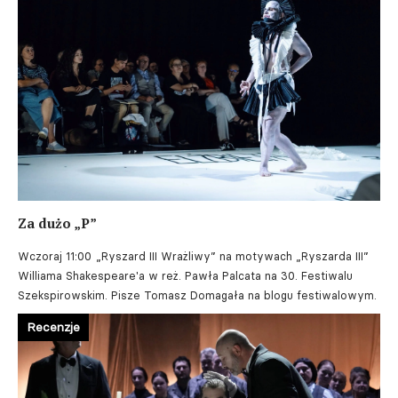
Za dużo „P”
Wczoraj 11:00
„Ryszard III Wrażliwy” na motywach „Ryszarda III”
Williama Shakespeare'a w reż. Pawła Palcata na 30. Festiwalu
Szekspirowskim. Pisze Tomasz Domagała na blogu festiwalowym.
Recenzje