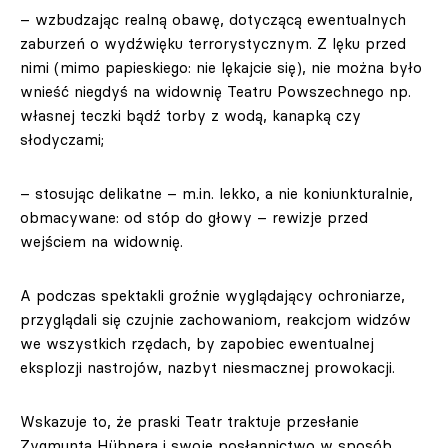
– wzbudzając realną obawę, dotyczącą ewentualnych
zaburzeń o wydźwięku terrorystycznym. Z lęku przed
nimi (mimo papieskiego: nie lękajcie się), nie można było
wnieść niegdyś na widownię Teatru Powszechnego np.
własnej teczki bądź torby z wodą, kanapką czy
słodyczami;
– stosując delikatne – m.in. lekko, a nie koniunkturalnie,
obmacywane: od stóp do głowy – rewizje przed
wejściem na widownię.
A podczas spektakli groźnie wyglądający ochroniarze,
przyglądali się czujnie zachowaniom, reakcjom widzów
we wszystkich rzędach, by zapobiec ewentualnej
eksplozji nastrojów, nazbyt niesmacznej prowokacji.
Wskazuje to, że praski Teatr traktuje przesłanie
Zygmunta Hübnera i swoje posłannictwo w sposób