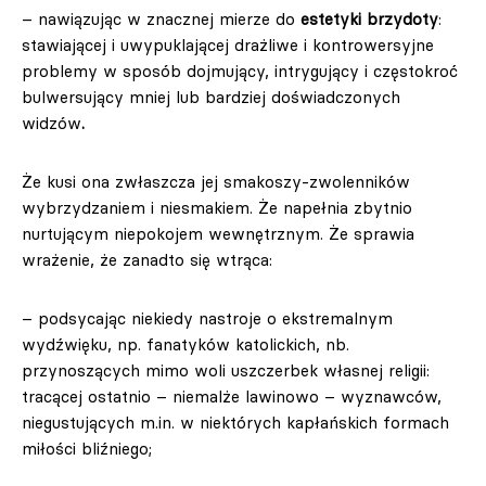
– nawiązując w znacznej mierze do
estetyki brzydoty
:
stawiającej i uwypuklającej drażliwe i kontrowersyjne
problemy w sposób dojmujący, intrygujący i częstokroć
bulwersujący mniej lub bardziej doświadczonych
widzów
.
Że kusi ona zwłaszcza jej smakoszy-zwolenników
wybrzydzaniem i niesmakiem. Że napełnia zbytnio
nurtującym niepokojem wewnętrznym. Że sprawia
wrażenie, że zanadto się wtrąca:
– podsycając niekiedy nastroje o ekstremalnym
wydźwięku, np. fanatyków katolickich, nb.
przynoszących mimo woli uszczerbek własnej religii:
tracącej ostatnio – niemalże lawinowo – wyznawców,
niegustujących m.in. w niektórych kapłańskich formach
miłości bliźniego;