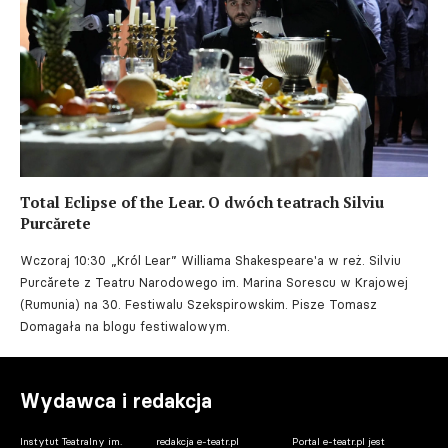
Total Eclipse of the Lear. O dwóch teatrach Silviu
Purcărete
Wczoraj 10:30
„Król Lear” Williama Shakespeare'a w reż. Silviu
Purcărete z Teatru Narodowego im. Marina Sorescu w Krajowej
(Rumunia) na 30. Festiwalu Szekspirowskim. Pisze Tomasz
Domagała na blogu festiwalowym.
Wydawca i redakcja
Instytut Teatralny im.
redakcja e-teatr.pl
Portal e-teatr.pl jest