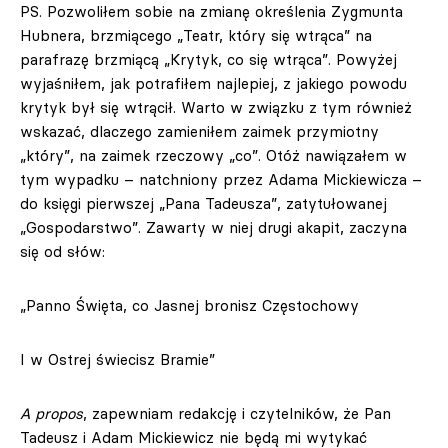
PS. Pozwoliłem sobie na zmianę określenia Zygmunta
Hubnera, brzmiącego „Teatr, który się wtrąca” na
parafrazę brzmiącą „Krytyk, co się wtrąca”. Powyżej
wyjaśniłem, jak potrafiłem najlepiej, z jakiego powodu
krytyk był się wtrącił. Warto w związku z tym również
wskazać, dlaczego zamieniłem zaimek przymiotny
„który”, na zaimek rzeczowy „co”. Otóż nawiązałem w
tym wypadku – natchniony przez Adama Mickiewicza –
do księgi pierwszej „Pana Tadeusza”, zatytułowanej
„Gospodarstwo”. Zawarty w niej drugi akapit, zaczyna
się od słów:
„Panno Święta, co Jasnej bronisz Częstochowy
I w Ostrej świecisz Bramie”
A propos
, zapewniam redakcję i czytelników, że Pan
Tadeusz i Adam Mickiewicz nie będą mi wytykać