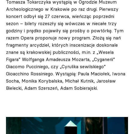
Tomasza Tokarczyka wystąpią w Ogrodzie Muzeum
Archeologicznego w Krakowie po raz drugi. Pierwszy
koncert odbył się 27 czerwca, wieńcząc poprzedni
sezon – bilety rozeszły się wówczas w niecałe trzy
godziny i prędko pojawiły się prośby o powtórkę. Tym
razem Opera proponuje nowy program. Złożą się nań
fragmenty arcydzieł, których inscenizacje doskonale
znane są krakowskiej publiczności, m.in. z „Wesela
Figara” Wolfganga Amadeusza Mozarta, „Cyganerii”
Giacomo Pucciniego, czy „Cyrulika sewilskiego”
Gioacchino Rossiniego. Wystąpią: Paula Maciołek, Iwona
Socha, Monika Korybalska, Michał Kutnik, Jarosław
Bielecki, Adam Szerszeń, Adam Sobierajski.