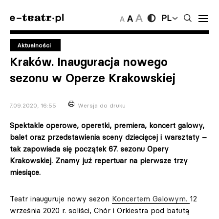
PL
Aktualności
Kraków. Inauguracja nowego
sezonu w Operze Krakowskiej
7.09.2020, 16:55
Wersja do druku
Spektakle operowe, operetki, premiera, koncert galowy,
balet oraz przedstawienia sceny dziecięcej i warsztaty –
tak zapowiada się początek 67. sezonu Opery
Krakowskiej. Znamy już repertuar na pierwsze trzy
miesiące.
Teatr inauguruje nowy sezon
Koncertem Galowym.
12
września 2020 r. soliści, Chór i Orkiestra pod batutą