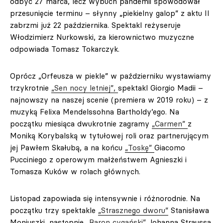
odbyć 27 marca, lecz wybuch pandemii spowodował
przesunięcie terminu – słynny „piekielny galop” z aktu II
zabrzmi już 22 października. Spektakl reżyseruje
Włodzimierz Nurkowski, za kierownictwo muzyczne
odpowiada Tomasz Tokarczyk.
Oprócz „Orfeusza w piekle” w październiku wystawiamy
trzykrotnie
„Sen nocy letniej”,
spektakl Giorgio Madii –
najnowszy na naszej scenie (premiera w 2019 roku) – z
muzyką Felixa Mendelssohna Bartholdy’ego. Na
początku miesiąca dwukrotnie zagramy
„Carmen”
z
Moniką Korybalską w tytułowej roli oraz partnerującym
jej Pawłem Skałubą, a na końcu
„Toskę”
Giacomo
Pucciniego z operowym małżeństwem Agnieszki i
Tomasza Kuków w rolach głównych.
Listopad zapowiada się intensywnie i różnorodnie. Na
początku trzy spektakle
„Strasznego dworu”
Stanisława
Moniuszki, następnie
„Baron cygański”
Johanna Straussa