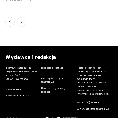
Warszawa. Teatralne lato na szóstym
piętrze Pałacu Kultury trwa
07.08.2026 14:30
Gdańsk. Donald Tusk spotkał się z Jesse
Eisenbergiem. Aktor dostał wyjątkowy
prezent
Wydawca i redakcja
07.08.2026 13:45
Instytut Teatralny im.
redakcja e-teatr.pl
Portal e-teatr.pl jest
Zbigniewa Raszewskiego
centralnym punktem na
ul. Jazdów 1
internetowej mapie
redakcja@instytut-
00-467 Warszawa
polskiego teatru.
teatralny.pl
Od 2004 roku jesteśmy
najważniejszym,
Dowiedz się więcej o
www.e-teatr.pl
codziennym źródłem
redakcji
informacji dla środowiska.
www.polishstage.pl
wsparcie@e-teatr.pl
www.instytut-teatralny.pl
Warszawa. Iga Cembrzyńska spocznie na
Powązkach Wojskowych