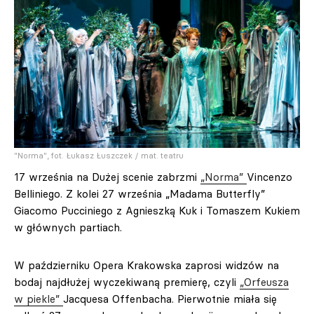
"Norma", fot. Łukasz Łuszczek / mat. teatru
17 września na Dużej scenie zabrzmi
„Norma”
Vincenzo
Belliniego. Z kolei 27 września „Madama Butterfly”
Giacomo Pucciniego z Agnieszką Kuk i Tomaszem Kukiem
w głównych partiach.
W październiku Opera Krakowska zaprosi widzów na
bodaj najdłużej wyczekiwaną premierę, czyli
„Orfeusza
w piekle”
Jacquesa Offenbacha. Pierwotnie miała się