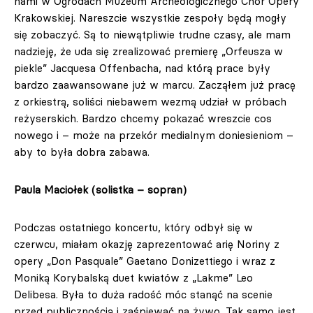
nami w Ogrodach Muzeum Archeologicznego Chór Opery
Krakowskiej. Nareszcie wszystkie zespoły będą mogły
się zobaczyć. Są to niewątpliwie trudne czasy, ale mam
nadzieję, że uda się zrealizować premierę „Orfeusza w
piekle” Jacquesa Offenbacha, nad którą prace były
bardzo zaawansowane już w marcu. Zacząłem już pracę
z orkiestrą, soliści niebawem wezmą udział w próbach
reżyserskich. Bardzo chcemy pokazać wreszcie cos
nowego i – może na przekór medialnym doniesieniom –
aby to była dobra zabawa.
Paula Maciołek (solistka – sopran)
Podczas ostatniego koncertu, który odbył się w
czerwcu, miałam okazję zaprezentować arię Noriny z
opery „Don Pasquale” Gaetano Donizettiego i wraz z
Moniką Korybalską duet kwiatów z „Lakme” Leo
Delibesa. Była to duża radość móc stanąć na scenie
przed publicznością i zaśpiewać na żywo. Tak samo jest