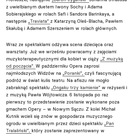
z uwielbianym duetem Iwony Sochy i Adama
Sobierajskiego w rolach Safi i Sandora Barinkaya, a
następnie
„Traviata”
z Katarzyną Oleś-Blacha, Pawłem
Skałubą i Adamem Szerszeniem w rolach głównych.
Wraz ze spektaklami odżywa scena dziecięca oraz
warsztaty. Już we wrześniu powracamy z zajęciami
muzykoterapeutycznymi dla kobiet w ciąży
„Z muzyką
od poczęcia”.
W październiku Opera zaprosi
najmłodszych Widzów na
„Poranki”,
czyli fascynującą
podróż w świat kulis teatru. Na afiszu nie mogło
zabraknąć spektaklu
„Ongaku trzy kamienie”
w reżyserii i
z muzyką Pawła Wójtowicza. 6 listopada po raz
pierwszy to przedstawienie zostanie wykonane poza
gmachem Opery – w Nowym Sączu. Z kolei Michał
Kutnik wcieli się znów w gospodarza muzycznego
ogrodu w uwielbianym przez dzieci spektaklu
„Pan
Tralaliński”,
który zostanie zaprezentowany w