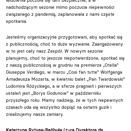
widownia poczuła się tam bezpiecznie, a w
nadchodzącym sezonie mimo poczucia niepewności
związanego z pandemią, zaplanowała z nami częste
spotkania.
Jesteśmy organizacyjnie przygotowani, aby spotkać się
z publicznością, choć to duże wyzwanie. Zaangażowany
w to jest cały nasz Zespół. W nowym sezonie
planujemy, choć to jeszcze niepotwierdzone, spotkać się
z naszą publicznością w grudniu na premierze „Otella”
Giuseppe Verdiego, w marcu „Cosi fan tutte” Wolfganga
Amadeusza Mozarta, w kwietniu balet „Pan Twardowski”
Ludomira Różyckiego, a w sferze pragnień i pierwszych
ustaleń jest „Borys Godunow” w październiku
przyszłego roku. Mamy nadzieję, że w tych niepewnych
czasach uda się wszystko dopiąć na ostatni guzik i
zrealizujemy nasze zamiary.
Katarzyna Rytysa-Bańbuła (z-ca Dyrektora ds.