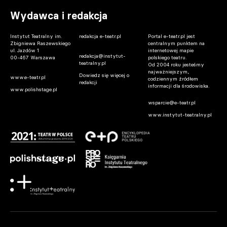
Eisenbergiem. Aktor dostał wyjątkowy
prezent
Wydawca i redakcja
07.08.2026 13:45
Instytut Teatralny im.
redakcja e-teatr.pl
Portal e-teatr.pl jest
Zbigniewa Raszewskiego
centralnym punktem na
ul. Jazdów 1
internetowej mapie
redakcja@instytut-
00-467 Warszawa
polskiego teatru.
teatralny.pl
Od 2004 roku jesteśmy
najważniejszym,
Dowiedz się więcej o
www.e-teatr.pl
codziennym źródłem
redakcji
informacji dla środowiska.
www.polishstage.pl
wsparcie@e-teatr.pl
www.instytut-teatralny.pl
Warszawa. Iga Cembrzyńska spocznie na
Powązkach Wojskowych
07.08.2026 13:27
Wrocław. Woronowicz, Ostaszewska i