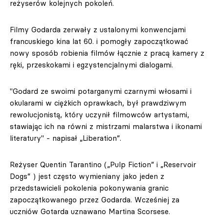
reżyserów kolejnych pokoleń.
Filmy Godarda zerwały z ustalonymi konwencjami
francuskiego kina lat 60. i pomogły zapoczątkować
nowy sposób robienia filmów łącznie z pracą kamery z
ręki, przeskokami i egzystencjalnymi dialogami.
"Godard ze swoimi potarganymi czarnymi włosami i
okularami w ciężkich oprawkach, był prawdziwym
rewolucjonistą, który uczynił filmowców artystami,
stawiając ich na równi z mistrzami malarstwa i ikonami
literatury" - napisał „Liberation”.
Reżyser Quentin Tarantino („Pulp Fiction” i „Reservoir
Dogs” ) jest często wymieniany jako jeden z
przedstawicieli pokolenia pokonywania granic
zapoczątkowanego przez Godarda. Wcześniej za
uczniów Gotarda uznawano Martina Scorsese.