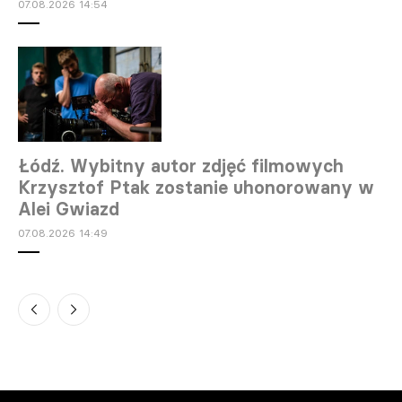
07.08.2026 14:54
Łódź. Wybitny autor zdjęć filmowych
Krzysztof Ptak zostanie uhonorowany w
Alei Gwiazd
07.08.2026 14:49
Warszawa. Teatralne lato na szóstym
piętrze Pałacu Kultury trwa
07.08.2026 14:30
Gdańsk. Donald Tusk spotkał się z Jesse