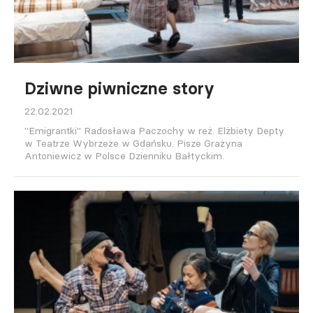
Dziwne piwniczne story
22.02.2021
"Emigrantki" Radosława Paczochy w reż. Elżbiety Depty
w Teatrze Wybrzeże w Gdańsku. Pisze Grażyna
Antoniewicz w Polsce Dzienniku Bałtyckim.