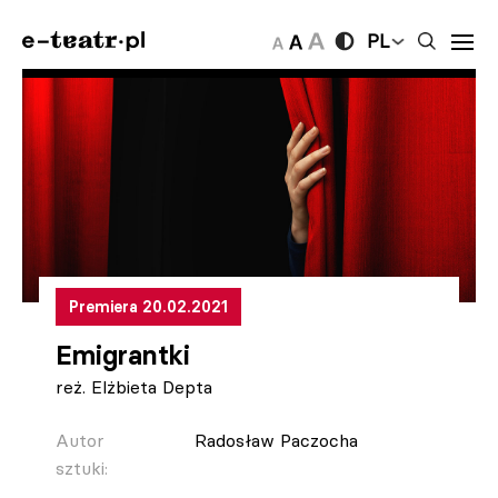
PL
Premiera 20.02.2021
Emigrantki
reż. Elżbieta Depta
Autor
Radosław Paczocha
sztuki: