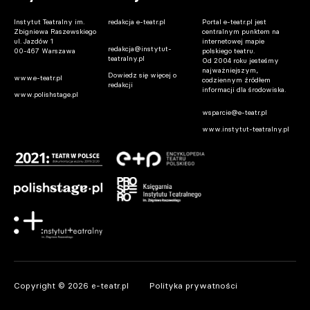
Instytut Teatralny im.
redakcja e-teatr.pl
Portal e-teatr.pl jest
Zbigniewa Raszewskiego
centralnym punktem na
ul. Jazdów 1
internetowej mapie
redakcja@instytut-
00-467 Warszawa
polskiego teatru.
teatralny.pl
Od 2004 roku jesteśmy
najważniejszym,
Dowiedz się więcej o
www.e-teatr.pl
codziennym źródłem
redakcji
informacji dla środowiska.
www.polishstage.pl
wsparcie@e-teatr.pl
www.instytut-teatralny.pl
Copyright © 2026 e-teatr.pl
Polityka prywatności