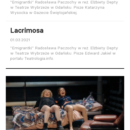
"Emigrantki" Radosława Paczochy w reż. Elżbiety Depty
w Teatrze Wybrzeże w Gdańsku. Pisze Katarzyna
Wysocka w Gazecie Świętojańskiej.
Lacrimosa
01.03.2021
"Emigrantki" Radosława Paczochy w reż. Elżbiety Depty
w Teatrze Wybrzeże w Gdańsku. Pisze Edward Jakiel w
portalu Teatrologia.info.