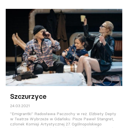
Szczurzyce
24.03.2021
"Emigrantki" Radosława Paczochy w reż. Elżbiety Depty
w Teatrze Wybrzeże w Gdańsku. Pisze Paweł Stangret,
członek Komisji Artystycznej 27. Ogólnopolskiego