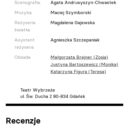
Scenografia:
Agata Andrusyszyn-Chwastek
Muzyka:
Maciej Szymborski
Reżyseria
Magdalena Gajewska
światła:
Asystent
Agnieszka Szczepaniak
reżysera:
Obsada:
Małgorzata Brajner (Zosia)
Justyna Bartoszewicz (Monika)
Katarzyna Figura (Teresa)
Teatr Wybrzeże
ul. Św. Ducha 2 80-834 Gdańsk
Recenzje