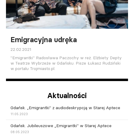
Emigracyjna udręka
22.02.2021
"Emigrantki" Radosława Paczochy w reż. Elżbiety Depty
w Teatrze Wybrzeże w Gdańsku. Pisze Łukasz Rudziński
w portalu Trojmiasto.pl.
Aktualności
Gdańsk. „Emigrantki" z audiodeskrypcją w Starej Aptece
11.05.2023
Gdańsk. Jubileuszowe „Emigrantki" w Starej Aptece
08.05.2023