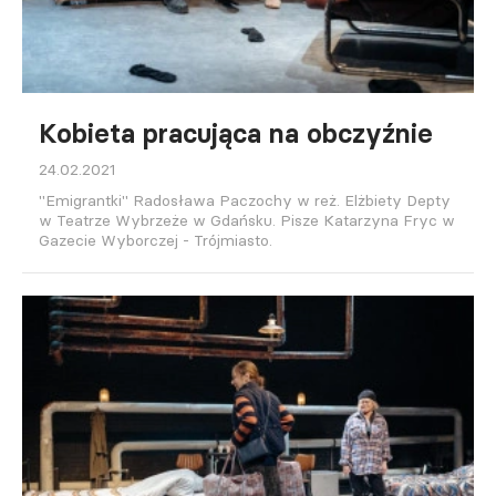
Kobieta pracująca na obczyźnie
24.02.2021
"Emigrantki" Radosława Paczochy w reż. Elżbiety Depty
w Teatrze Wybrzeże w Gdańsku. Pisze Katarzyna Fryc w
Gazecie Wyborczej - Trójmiasto.