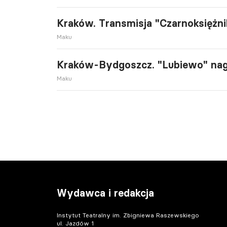
Kraków. Transmisja "Czarnoksiężni
Maku
Kraków-Bydgoszcz. "Lubiewo" nag
Maku
Wydawca i redakcja
Instytut Teatralny im. Zbigniewa Raszewskiego
ul. Jazdów 1