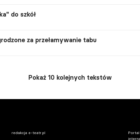
ka" do szkół
rodzone za przełamywanie tabu
Pokaż 10 kolejnych tekstów
redakcja e-teatr.pl
Portal
intern