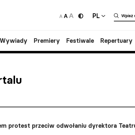
PL
/Wywiady
Premiery
Festiwale
Repertuary
rtalu
rem protest przeciw odwołaniu dyrektora Teatr