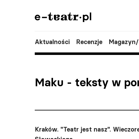
Aktualności
Recenzje
Magazyn
Maku
- teksty w po
Kraków. "Teatr jest nasz". Wieczo