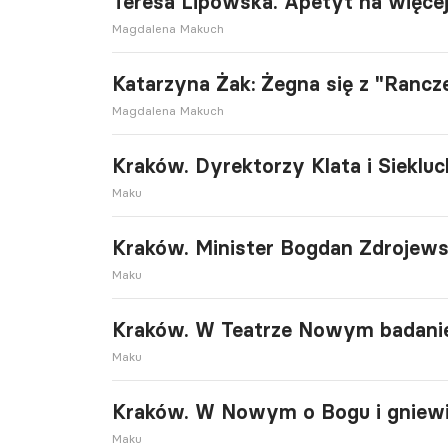
Teresa Lipowska. Apetyt na więce
Magdalena Makuch
Katarzyna Żak: Żegna się z "Ranc
Magdalena Makuch
Kraków. Dyrektorzy Klata i Siekluc
Maku
Kraków. Minister Bogdan Zdrojews
Maku
Kraków. W Teatrze Nowym badani
Maku
Kraków. W Nowym o Bogu i gniewi
Maku