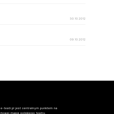
30.10.2012
09.10.2012
 e-teatr.pl jest centralnym punktem na
etowej mapie polskiego teatru.