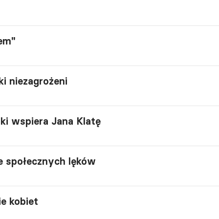
j
zem"
ki niezagrożeni
ki wspiera Jana Klatę
e społecznych lęków
e kobiet