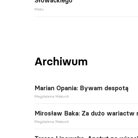
Słowackiego
Maku
Archiwum
Marian Opania: Bywam despotą
Magdalena Makuch
Mirosław Baka: Za dużo wariactw 
Magdalena Makuch