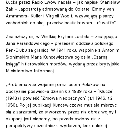
Łucka przez Radio Lwów nadała – jak napisał Stanisław
Żak – „apostrofę adresowaną do Colette, Emmy van
Ammmers- Küller i Virginii Woolf, wzywającą pisarzy
zachodnich do akcji przeciw bestialstwom Luftwaffe”.
Znalazłszy się w Wielkiej Brytanii została – zastępując
Jana Parandowskiego - prezesem oddziału polskiego
Pen-Clubu za granicą. W 1941 roku, wspólnie z Antonim
Słonimskim Maria Kuncewiczowa ogłosiła „Czarną
księgę” hitlerowskich mordów, wydaną przez brytyjskie
Ministerstwo Informacji.
„Problematyce wojennej oraz losom Polaków na
obczyźnie poświęciła dziennik z 1939 roku – `Klucze`
(1943) i powieść `Zmowa nieobecnych` (t.1 1946, t.2
1950). Po jej publikacji Kuncewiczowa musiała mierzyć
się z zarzutami, że stworzony przez nią obraz wojny i
okupacji jest niepełny, bo przedstawiony nie z
perspektywy uczestniczki wydarzeń, lecz dalekiej