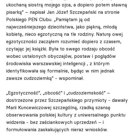
ukochaną siostrą mojego ojca, a dopiero potem sławną
pisarką” – napisał Jan Józef Szczepański na stronie
Polskiego PEN Clubu. „Pamiętam ją od
najwcześniejszego dzieciństwa, jako piękną, młodą
kobietę, nieco egzotyczną na tle rodziny. Naturę owej
egzotyczności zacząłem rozumieć dopiero z czasem,
czytając jej książki. Była to swego rodzaju obcość
wobec ustalonych obyczajów, postaw i poglądów
środowiska warszawskiej inteligencji , z którym
identyfikowała się formalnie, będąc w nim jednak
zawsze cudzoziemką” - wspominał.
„Egzotyczność”, „obcość” i „cudzoziemskość” –
dostrzeżone przez Szczepańskiego przymioty - dawały
Marii Kuncewiczowej szczególną, rzadką szansę
obserwowania polskiej kultury z uniwersalnego punktu
widzenia - bez zaściankowych uprzedzeń – i
formułowania zaskakujących nieraz wniosków.