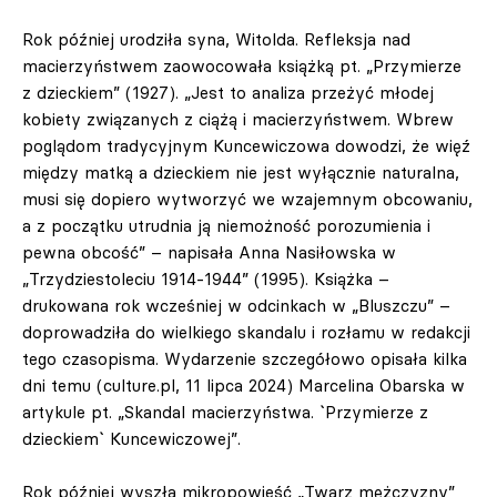
Rok później urodziła syna, Witolda. Refleksja nad
macierzyństwem zaowocowała książką pt. „Przymierze
z dzieckiem” (1927). „Jest to analiza przeżyć młodej
kobiety związanych z ciążą i macierzyństwem. Wbrew
poglądom tradycyjnym Kuncewiczowa dowodzi, że więź
między matką a dzieckiem nie jest wyłącznie naturalna,
musi się dopiero wytworzyć we wzajemnym obcowaniu,
a z początku utrudnia ją niemożność porozumienia i
pewna obcość” – napisała Anna Nasiłowska w
„Trzydziestoleciu 1914-1944” (1995). Książka –
drukowana rok wcześniej w odcinkach w „Bluszczu” –
doprowadziła do wielkiego skandalu i rozłamu w redakcji
tego czasopisma. Wydarzenie szczegółowo opisała kilka
dni temu (culture.pl, 11 lipca 2024) Marcelina Obarska w
artykule pt. „Skandal macierzyństwa. `Przymierze z
dzieckiem` Kuncewiczowej”.
Rok później wyszła mikropowieść „Twarz mężczyzny”