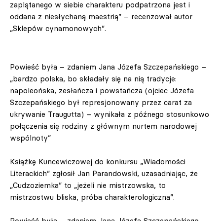
zaplątanego w siebie charakteru podpatrzona jest i
oddana z niesłychaną maestrią” – recenzował autor
„Sklepów cynamonowych”.
Powieść była – zdaniem Jana Józefa Szczepańskiego –
„bardzo polska, bo składały się na nią tradycje:
napoleońska, zesłańcza i powstańcza (ojciec Józefa
Szczepańskiego był represjonowany przez carat za
ukrywanie Traugutta) – wynikała z późnego stosunkowo
połączenia się rodziny z głównym nurtem narodowej
wspólnoty”
Książkę Kuncewiczowej do konkursu „Wiadomości
Literackich” zgłosił Jan Parandowski, uzasadniając, że
„Cudzoziemka” to „jeżeli nie mistrzowska, to
mistrzostwu bliska, próba charakterologiczna”.
Powieść była – zdaniem Jana Józefa Szczepańskiego –