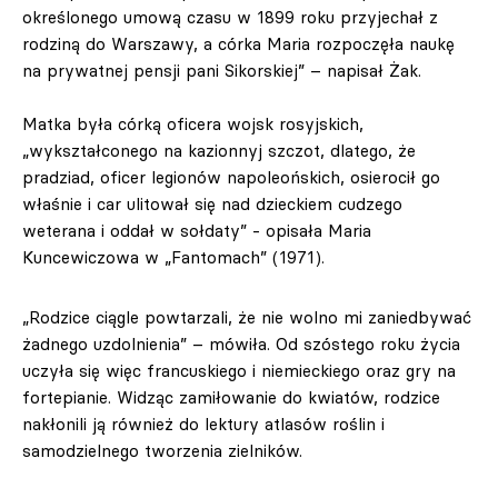
określonego umową czasu w 1899 roku przyjechał z
rodziną do Warszawy, a córka Maria rozpoczęła naukę
na prywatnej pensji pani Sikorskiej” – napisał Żak.
Matka była córką oficera wojsk rosyjskich,
„wykształconego na kazionnyj szczot, dlatego, że
pradziad, oficer legionów napoleońskich, osierocił go
właśnie i car ulitował się nad dzieckiem cudzego
weterana i oddał w sołdaty” - opisała Maria
Kuncewiczowa w „Fantomach” (1971).
„Rodzice ciągle powtarzali, że nie wolno mi zaniedbywać
żadnego uzdolnienia” – mówiła. Od szóstego roku życia
uczyła się więc francuskiego i niemieckiego oraz gry na
fortepianie. Widząc zamiłowanie do kwiatów, rodzice
nakłonili ją również do lektury atlasów roślin i
samodzielnego tworzenia zielników.