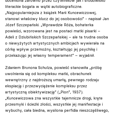
doceniona zarówno przez czytelników jak i środowisko
literackie bogata w wątki autobiograficzne.
„Najpopularniejsza z książek Marii Kuncewiczowej,
stanowi właściwy klucz do jej osobowości” - napisał Jan
Józef Szczepański. „Wprawdzie Róża, bohaterka
powieści, wzorowana jest na postaci matki pisarki –
Adeli z Dziubińskich Szczepańskiej – ale ta trudna osoba
o niewyżytych artystycznych ambicjach wywierała na
córkę wpływ przemożny, kształtując jej psychikę i
przekazując jej własny temperament” – wyjaśnił.
Zdaniem Brunona Schulza, powieść stanowiła „próbę
uwolnienia się od kompleksu matki, obrachunek
wewnętrzny z najdroższą umarłą, pewnego rodzaju
ekspiację i przezwyciężenie kompleksu przez
artystyczną obiektywizację” („Pion”, 1937).
„Kuncewiczowa zna wszystkie tajemnicze drogi, kręte
przesmyki i ścieżki złości, wszystkie jej manifestacje i
wybuchy, cała biedna, wysilona perfidia nieszczęśliwego,