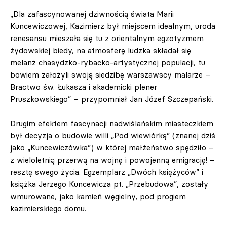
„Dla zafascynowanej dziwnością świata Marii
Kuncewiczowej, Kazimierz był miejscem idealnym, uroda
renesansu mieszała się tu z orientalnym egzotyzmem
żydowskiej biedy, na atmosferę ludzka składał się
melanż chasydzko-rybacko-artystycznej populacji, tu
bowiem założyli swoją siedzibę warszawscy malarze –
Bractwo św. Łukasza i akademicki plener
Pruszkowskiego” – przypomniał Jan Józef Szczepański.
Drugim efektem fascynacji nadwiślańskim miasteczkiem
był decyzja o budowie willi „Pod wiewiórką” (znanej dziś
jako „Kuncewiczówka”) w której małżeństwo spędziło –
z wieloletnią przerwą na wojnę i powojenną emigrację! –
resztę swego życia. Egzemplarz „Dwóch księżyców” i
książka Jerzego Kuncewicza pt. „Przebudowa”, zostały
wmurowane, jako kamień węgielny, pod progiem
kazimierskiego domu.