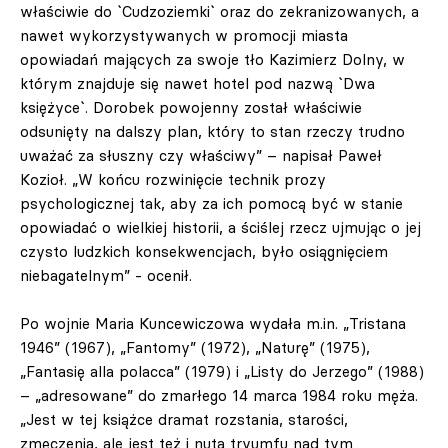
właściwie do `Cudzoziemki` oraz do zekranizowanych, a
nawet wykorzystywanych w promocji miasta
opowiadań mających za swoje tło Kazimierz Dolny, w
którym znajduje się nawet hotel pod nazwą `Dwa
księżyce`. Dorobek powojenny został właściwie
odsunięty na dalszy plan, który to stan rzeczy trudno
uważać za słuszny czy właściwy” – napisał Paweł
Kozioł. „W końcu rozwinięcie technik prozy
psychologicznej tak, aby za ich pomocą być w stanie
opowiadać o wielkiej historii, a ściślej rzecz ujmując o jej
czysto ludzkich konsekwencjach, było osiągnięciem
niebagatelnym” - ocenił.
Po wojnie Maria Kuncewiczowa wydała m.in. „Tristana
1946” (1967), „Fantomy” (1972), „Naturę” (1975),
„Fantasię alla polacca” (1979) i „Listy do Jerzego” (1988)
– „adresowane” do zmarłego 14 marca 1984 roku męża.
„Jest w tej książce dramat rozstania, starości,
zmęczenia, ale jest też i nuta tryumfu nad tym