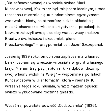
„Dla zafascynowanej dziwnością świata Marii
Kuncewiczowej, Kazimierz był miejscem idealnym, uroda
renesansu mieszała się tu z orientalnym egzotyzmem
żydowskiej biedy, na atmosferę ludzka składał się
melanż chasydzko-rybacko-artystycznej populacji, tu
bowiem założyli swoją siedzibę warszawscy malarze –
Bractwo św. Łukasza i akademicki plener
Pruszkowskiego” – przypomniał Jan Józef Szczepański.
„Jesienią 1939 roku, umocniona zapleczem z własnych
belek, czułam się wreszcie wrośnięta w grunt własnego
kraju. Miałam trzy psy, jabłonie, kilka dębów, dużo lip i
swój własny widok na Wisłę” – wspominała po latach
Kuncewiczowa w „Fantomach”, która - niestety 10
września tegoż roku musiała, wraz z mężem opuścić
świeżo wybudowane rodzinne gniazdo.
Wcześniej powstała powieść „Cudzoziemka” (1936),