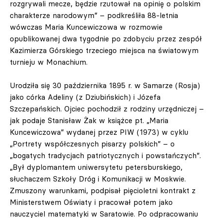
rozgrywali mecze, będzie rzutował na opinię o polskim
charakterze narodowym” – podkreśliła 88-letnia
wówczas Maria Kuncewiczowa w rozmowie
opublikowanej dwa tygodnie po zdobyciu przez zespół
Kazimierza Górskiego trzeciego miejsca na światowym
turnieju w Monachium.
Urodziła się 30 października 1895 r. w Samarze (Rosja)
jako córka Adeliny (z Dziubińskich) i Józefa
Szczepańskich. Ojciec pochodził z rodziny urzędniczej –
jak podaje Stanisław Żak w książce pt. „Maria
Kuncewiczowa” wydanej przez PIW (1973) w cyklu
„Portrety współczesnych pisarzy polskich” – o
„bogatych tradycjach patriotycznych i powstańczych”.
„Był dyplomantem uniwersytetu petersburskiego,
słuchaczem Szkoły Dróg i Komunikacji w Moskwie.
Zmuszony warunkami, podpisał pięcioletni kontrakt z
Ministerstwem Oświaty i pracował potem jako
nauczyciel matematyki w Saratowie. Po odpracowaniu