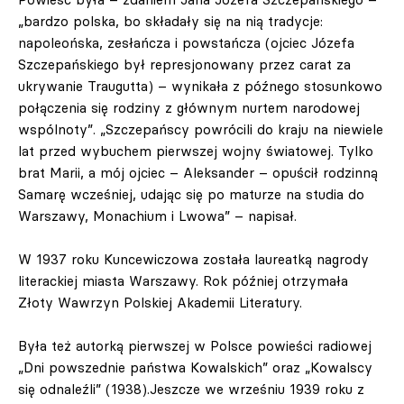
„bardzo polska, bo składały się na nią tradycje:
napoleońska, zesłańcza i powstańcza (ojciec Józefa
Szczepańskiego był represjonowany przez carat za
ukrywanie Traugutta) – wynikała z późnego stosunkowo
połączenia się rodziny z głównym nurtem narodowej
wspólnoty”. „Szczepańscy powrócili do kraju na niewiele
lat przed wybuchem pierwszej wojny światowej. Tylko
brat Marii, a mój ojciec – Aleksander – opuścił rodzinną
Samarę wcześniej, udając się po maturze na studia do
Warszawy, Monachium i Lwowa” – napisał.
W 1937 roku Kuncewiczowa została laureatką nagrody
literackiej miasta Warszawy. Rok później otrzymała
Złoty Wawrzyn Polskiej Akademii Literatury.
Była też autorką pierwszej w Polsce powieści radiowej
„Dni powszednie państwa Kowalskich” oraz „Kowalscy
się odnaleźli” (1938).Jeszcze we wrześniu 1939 roku z