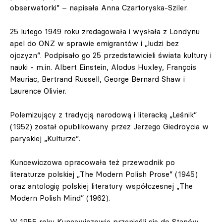
obserwatorki” – napisała Anna Czartoryska-Sziler.
25 lutego 1949 roku zredagowała i wysłała z Londynu
apel do ONZ w sprawie emigrantów i „ludzi bez
ojczyzn”. Podpisało go 25 przedstawicieli świata kultury i
nauki - m.in. Albert Einstein, Alodus Huxley, François
Mauriac, Bertrand Russell, George Bernard Shaw i
Laurence Olivier.
Polemizujący z tradycją narodową i literacką „Leśnik”
(1952) został opublikowany przez Jerzego Giedroycia w
paryskiej „Kulturze”.
Kuncewiczowa opracowała też przewodnik po
literaturze polskiej „The Modern Polish Prose” (1945)
oraz antologię polskiej literatury współczesnej „The
Modern Polish Mind” (1962).
W 1955 roku Kuncewiczowie przenieśli się do Stanów