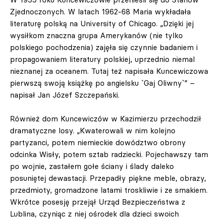
Zjednoczonych. W latach 1962-68 Maria wykładała
literaturę polską na University of Chicago. „Dzięki jej
wysiłkom znaczna grupa Amerykanów (nie tylko
polskiego pochodzenia) zajęła się czynnie badaniem i
propagowaniem literatury polskiej, uprzednio niemal
nieznanej za oceanem. Tutaj też napisała Kuncewiczowa
pierwszą swoją książkę po angielsku `Gaj Oliwny`” –
napisał Jan Józef Szczepański.
Również dom Kuncewiczów w Kazimierzu przechodził
dramatyczne losy. „Kwaterowali w nim kolejno
partyzanci, potem niemieckie dowództwo obrony
odcinka Wisły, potem sztab radziecki. Pojechawszy tam
po wojnie, zastałem gołe ściany i ślady daleko
posuniętej dewastacji. Przepadły piękne meble, obrazy,
przedmioty, gromadzone latami troskliwie i ze smakiem.
Wkrótce posesję przejął Urząd Bezpieczeństwa z
Lublina, czyniąc z niej ośrodek dla dzieci swoich