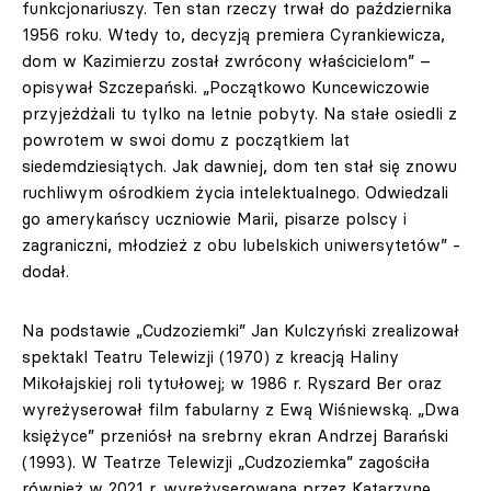
funkcjonariuszy. Ten stan rzeczy trwał do października
1956 roku. Wtedy to, decyzją premiera Cyrankiewicza,
dom w Kazimierzu został zwrócony właścicielom” –
opisywał Szczepański. „Początkowo Kuncewiczowie
przyjeżdżali tu tylko na letnie pobyty. Na stałe osiedli z
powrotem w swoi domu z początkiem lat
siedemdziesiątych. Jak dawniej, dom ten stał się znowu
ruchliwym ośrodkiem życia intelektualnego. Odwiedzali
go amerykańscy uczniowie Marii, pisarze polscy i
zagraniczni, młodzież z obu lubelskich uniwersytetów” -
dodał.
Na podstawie „Cudzoziemki” Jan Kulczyński zrealizował
spektakl Teatru Telewizji (1970) z kreacją Haliny
Mikołajskiej roli tytułowej; w 1986 r. Ryszard Ber oraz
wyreżyserował film fabularny z Ewą Wiśniewską. „Dwa
księżyce” przeniósł na srebrny ekran Andrzej Barański
(1993). W Teatrze Telewizji „Cudzoziemka” zagościła
również w 2021 r. wyreżyserowana przez Katarzynę