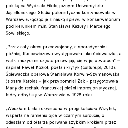
polską na Wydziale Filologicznym Uniwersytetu
Jagiellońskiego. Studia polonistyczne kontynuowała w
Warszawie, łącząc je z nauką śpiewu w konserwatorium
pod kierunkiem m.in. Stanisława Kazury i Marcelego
Sowilskiego.
„Przez cały okres przedwojenny, a sporadycznie i
później, Kuncewiczowa występowała jako śpiewaczka, a
wątki muzyczne często przewijają się w jej utworach” –
napisał Paweł Kozioł, poeta i krytyk (culture.pl, 2010).
Śpiewaczka operowa Stanisława Korwin-Szymanowska
(siostra Karola) – jak przypomniał Żak - przygotowała
Marię do recitalu francuskiej pieśni impresjonistycznej,
który odbył się w Warszawie w 1928 roku.
„Weszłam biała i ukwiecona w progi kościoła Wizytek,
wsparta na ramieniu ojca w czarnym surducie, o
odeszłam od ołtarza porwana szybkim krokiem przez