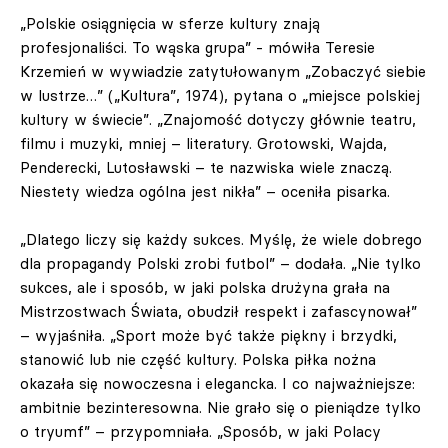
„Polskie osiągnięcia w sferze kultury znają
profesjonaliści. To wąska grupa” - mówiła Teresie
Krzemień w wywiadzie zatytułowanym „Zobaczyć siebie
w lustrze…” („Kultura”, 1974), pytana o „miejsce polskiej
kultury w świecie”. „Znajomość dotyczy głównie teatru,
filmu i muzyki, mniej – literatury. Grotowski, Wajda,
Penderecki, Lutosławski – te nazwiska wiele znaczą.
Niestety wiedza ogólna jest nikła” – oceniła pisarka.
„Dlatego liczy się każdy sukces. Myślę, że wiele dobrego
dla propagandy Polski zrobi futbol” – dodała. „Nie tylko
sukces, ale i sposób, w jaki polska drużyna grała na
Mistrzostwach Świata, obudził respekt i zafascynował”
– wyjaśniła. „Sport może być także piękny i brzydki,
stanowić lub nie część kultury. Polska piłka nożna
okazała się nowoczesna i elegancka. I co najważniejsze:
ambitnie bezinteresowna. Nie grało się o pieniądze tylko
o tryumf” – przypomniała. „Sposób, w jaki Polacy