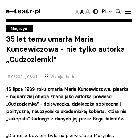
PL
Magazyn
35 lat temu umarła Maria
Kuncewiczowa - nie tylko autorka
„Cudzoziemki”
15.07.2024, 08:31
Wersja do druku
15 lipca 1989 roku zmarła Maria Kuncewiczowa, pisarka
- najbardziej chyba znana jako autorka powieści
„Cudzoziemka” - śpiewaczka, działaczka społeczna i
polityczna, nauczycielka akademicka; kobieta, która nie
„zakopała” żadnego z danych jej przez Boga talentów.
„Dla mnie bowiem była najpierw Ciocią Marynką,