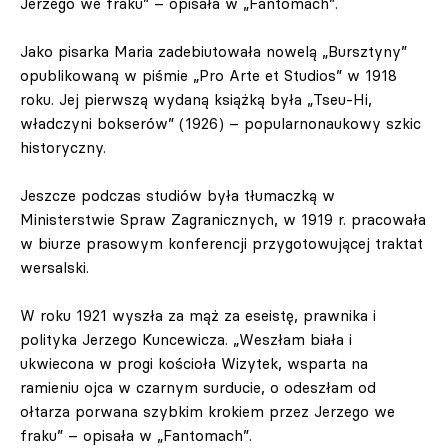
Jerzego we fraku” – opisała w „Fantomach”.
Jako pisarka Maria zadebiutowała nowelą „Bursztyny”
opublikowaną w piśmie „Pro Arte et Studios” w 1918
roku. Jej pierwszą wydaną książką była „Tseu-Hi,
władczyni bokserów” (1926) – popularnonaukowy szkic
historyczny.
Jeszcze podczas studiów była tłumaczką w
Ministerstwie Spraw Zagranicznych, w 1919 r. pracowała
w biurze prasowym konferencji przygotowującej traktat
wersalski.
W roku 1921 wyszła za mąż za eseistę, prawnika i
polityka Jerzego Kuncewicza. „Weszłam biała i
ukwiecona w progi kościoła Wizytek, wsparta na
ramieniu ojca w czarnym surducie, o odeszłam od
ołtarza porwana szybkim krokiem przez Jerzego we
fraku” – opisała w „Fantomach”.