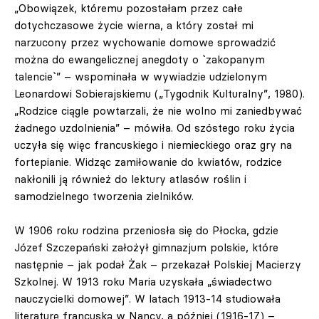
„Obowiązek, któremu pozostałam przez całe
dotychczasowe życie wierna, a który został mi
narzucony przez wychowanie domowe sprowadzić
można do ewangelicznej anegdoty o `zakopanym
talencie`” – wspominała w wywiadzie udzielonym
Leonardowi Sobierajskiemu („Tygodnik Kulturalny”, 1980).
„Rodzice ciągle powtarzali, że nie wolno mi zaniedbywać
żadnego uzdolnienia” – mówiła. Od szóstego roku życia
uczyła się więc francuskiego i niemieckiego oraz gry na
fortepianie. Widząc zamiłowanie do kwiatów, rodzice
nakłonili ją również do lektury atlasów roślin i
samodzielnego tworzenia zielników.
W 1906 roku rodzina przeniosła się do Płocka, gdzie
Józef Szczepański założył gimnazjum polskie, które
następnie – jak podał Żak – przekazał Polskiej Macierzy
Szkolnej. W 1913 roku Maria uzyskała „świadectwo
nauczycielki domowej”. W latach 1913-14 studiowała
literaturę francuską w Nancy, a później (1916-17) –