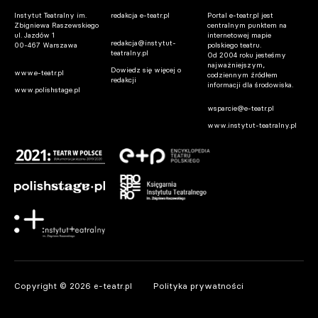
Instytut Teatralny im.
redakcja e-teatr.pl
Portal e-teatr.pl jest
Zbigniewa Raszewskiego
centralnym punktem na
Warszawa. Premiera spektaklu „Osiecka”
ul. Jazdów 1
internetowej mapie
redakcja@instytut-
00-467 Warszawa
polskiego teatru.
w reż. Ewy Telegi w Teatrze Ateneum w
teatralny.pl
Od 2004 roku jesteśmy
najważniejszym,
październiku
Dowiedz się więcej o
www.e-teatr.pl
codziennym źródłem
redakcji
informacji dla środowiska.
06.08.2026 12:00
www.polishstage.pl
wsparcie@e-teatr.pl
www.instytut-teatralny.pl
Warszawa. Oświadczenie Joanny Zdrady
06.08.2026 10:48
Copyright © 2026 e-teatr.pl
Polityka prywatności