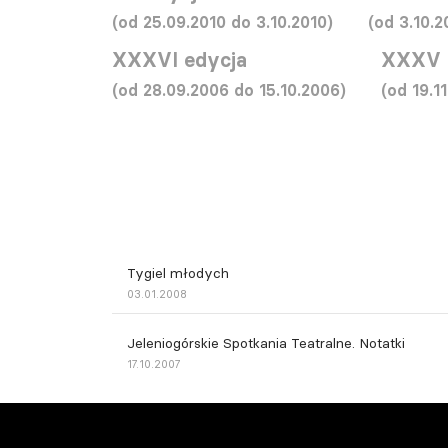
(od 25.09.2010 do 3.10.2010)
(od 3.10.2
XXXVI edycja
XXXV 
(od 28.09.2006 do 15.10.2006)
(od 19.1
Tygiel młodych
03.01.2008
Jeleniogórskie Spotkania Teatralne. Notatki
17.10.2007