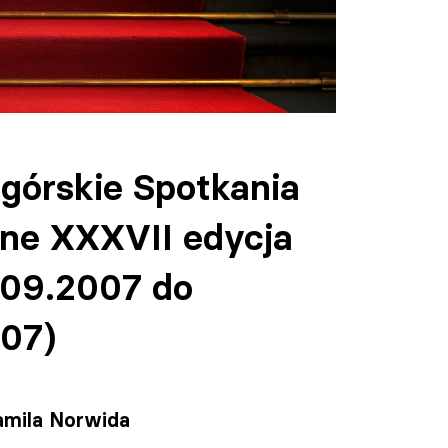
ogórskie Spotkania
lne XXXVII edycja
.09.2007 do
007)
amila Norwida