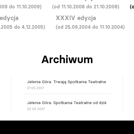
009 do 11.10.2009)
(od 11.10.2008 do 21.10.2008)
(
edycja
XXXIV edycja
1.2005 do 4.12.2005)
(od 25.09.2004 do 11.10.2004)
Archiwum
Jelenia Góra. Trwają Spotkania Teatralne
27.09.2007
Jelenia Góra. Spotkania Teatralne od dziś
25.09.2007