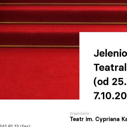
Jeleni
Teatra
(od 25
7.10.2
Organizator
Teatr im. Cypriana K
 642 81 13 (fax)