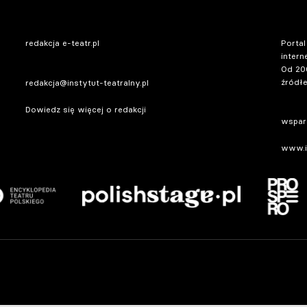
redakcja e-teatr.pl
Portal
intern
Od 20
źródłe
redakcja@instytut-teatralny.pl
Dowiedz się więcej o redakcji
wsparc
www.in