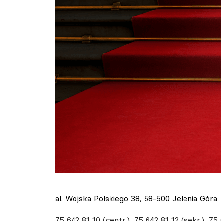
al. Wojska Polskiego 38, 58-500 Jelenia Góra
75 642 81 10 (centr.), 75 642 81 12 (sekr.), 75