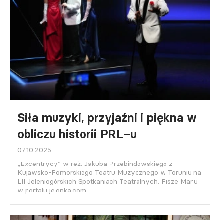
Siła muzyki, przyjaźni i piękna w
obliczu historii PRL–u
07.10.2025
„Excentrycy” w reż. Jakuba Przebindowskiego z
Kujawsko-Pomorskiego Teatru Muzycznego w Toruniu na
LII Jeleniogórskich Spotkaniach Teatralnych. Pisze Manu
w portalu jelonka.com.