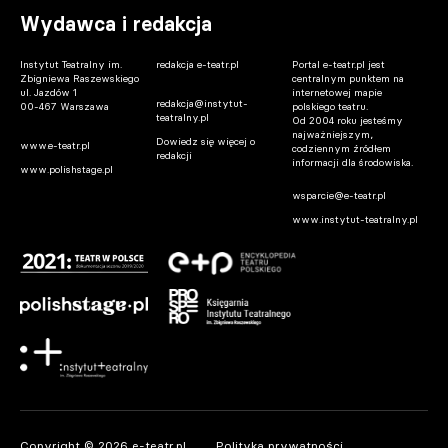
Wydawca i redakcja
Instytut Teatralny im.
redakcja e-teatr.pl
Portal e-teatr.pl jest
Zbigniewa Raszewskiego
centralnym punktem na
ul. Jazdów 1
internetowej mapie
redakcja@instytut-
00-467 Warszawa
polskiego teatru.
teatralny.pl
Od 2004 roku jesteśmy
najważniejszym,
Dowiedz się więcej o
www.e-teatr.pl
codziennym źródłem
redakcji
informacji dla środowiska.
www.polishstage.pl
wsparcie@e-teatr.pl
www.instytut-teatralny.pl
Copyright © 2026 e-teatr.pl
Polityka prywatności