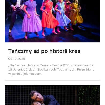
Tańczmy aż po historii kres
09.10.2025
„Bal” w reż. Jerzego Zonia z Teatru KTO w Krakowie na
LII Jeleniogórskich Spotkaniach Teatralnych. Pisze Manu
w portalu jelonka.com.