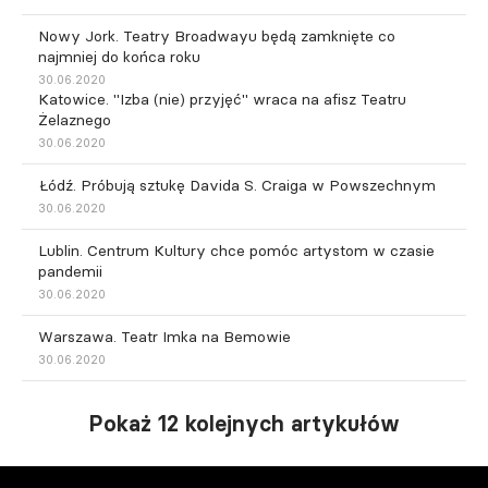
Nowy Jork. Teatry Broadwayu będą zamknięte co
najmniej do końca roku
30.06.2020
Katowice. "Izba (nie) przyjęć" wraca na afisz Teatru
Żelaznego
30.06.2020
Łódź. Próbują sztukę Davida S. Craiga w Powszechnym
30.06.2020
Lublin. Centrum Kultury chce pomóc artystom w czasie
pandemii
30.06.2020
Warszawa. Teatr Imka na Bemowie
30.06.2020
Pokaż 12 kolejnych artykułów