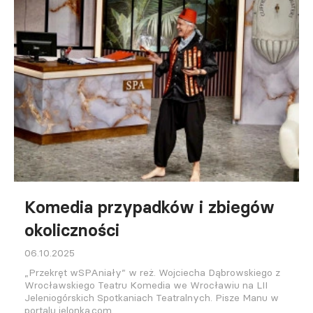
Komedia przypadków i zbiegów
okoliczności
06.10.2025
„Przekręt wSPAniały” w reż. Wojciecha Dąbrowskiego z
Wrocławskiego Teatru Komedia we Wrocławiu na LII
Jeleniogórskich Spotkaniach Teatralnych. Pisze Manu w
portalu jelonka.com.