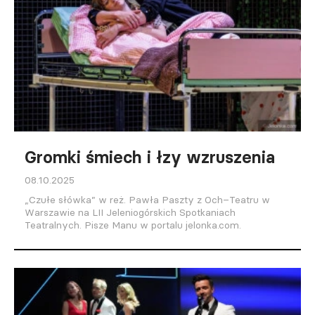
Gromki śmiech i łzy wzruszenia
08.10.2025
„Czułe słówka” w reż. Pawła Paszty z Och–Teatru w
Warszawie na LII Jeleniogórskich Spotkaniach
Teatralnych. Pisze Manu w portalu jelonka.com.