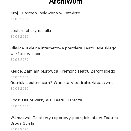
Archiwum
Kraj. "Carmen" śpiewana w katedrze
30.06.2020
Jestem chory na lalki
30.06.2020
Gliwice. Kolejna internetowa premiera Teatru Miejskiego
wkrótce w sieci
30.06.2020
Kielce. Zamiast biurowca - remont Teatru Żeromskiego
30.06.2020
Gdańsk. Jestem sam? Warsztaty teatralno-kreatywne
30.06.2020
Łódź. List otwarty ws. Teatru Jaracza
30.06.2020
Warszawa. Baletowy i operowy początek lata w Teatrze
Druga Strefa
30.06.2020