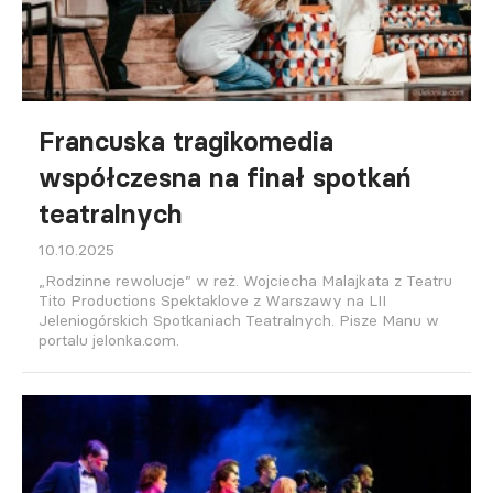
Francuska tragikomedia
współczesna na finał spotkań
teatralnych
10.10.2025
„Rodzinne rewolucje” w reż. Wojciecha Malajkata z Teatru
Tito Productions Spektaklove z Warszawy na LII
Jeleniogórskich Spotkaniach Teatralnych. Pisze Manu w
portalu jelonka.com.