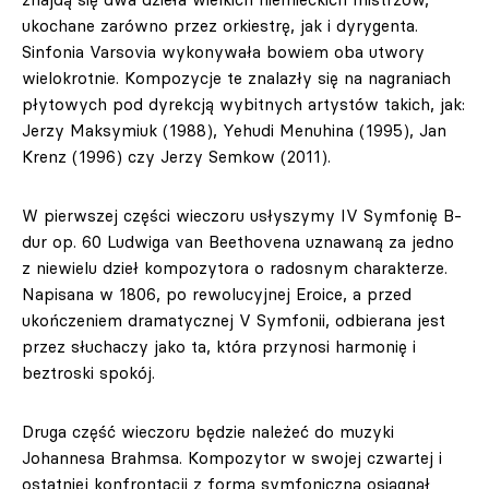
ukochane zarówno przez orkiestrę, jak i dyrygenta.
Sinfonia Varsovia wykonywała bowiem oba utwory
wielokrotnie. Kompozycje te znalazły się na nagraniach
płytowych pod dyrekcją wybitnych artystów takich, jak:
Jerzy Maksymiuk (1988), Yehudi Menuhina (1995), Jan
Krenz (1996) czy Jerzy Semkow (2011).
W pierwszej części wieczoru usłyszymy IV Symfonię B-
dur op. 60 Ludwiga van Beethovena uznawaną za jedno
z niewielu dzieł kompozytora o radosnym charakterze.
Napisana w 1806, po rewolucyjnej Eroice, a przed
ukończeniem dramatycznej V Symfonii, odbierana jest
przez słuchaczy jako ta, która przynosi harmonię i
beztroski spokój.
Druga część wieczoru będzie należeć do muzyki
Johannesa Brahmsa. Kompozytor w swojej czwartej i
ostatniej konfrontacji z formą symfoniczną osiągnął