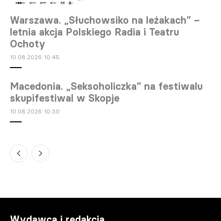
Warszawa. „Słuchowsiko na leżakach” –
letnia akcja Polskiego Radia i Teatru
Ochoty
10.08.2026 10:45
Macedonia. „Seksoholiczka” na festiwalu
skupifestiwal w Skopje
10.08.2026 10:30
Szczecin. „Hej, Hamlet" zdobył Nowego
Yoricka na Festiwalu Szekspirowskim
10.08.2026 10:21
Wydawca i redakcja