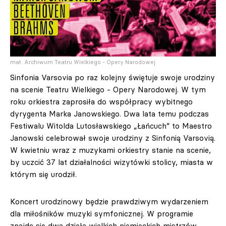
mat. Archiwum Teatru Wielkiego - Opery Narodowej
Sinfonia Varsovia po raz kolejny świętuje swoje urodziny
na scenie Teatru Wielkiego - Opery Narodowej. W tym
roku orkiestra zaprosiła do współpracy wybitnego
dyrygenta Marka Janowskiego. Dwa lata temu podczas
Festiwalu Witolda Lutosławskiego „Łańcuch” to Maestro
Janowski celebrował swoje urodziny z Sinfonią Varsovią.
W kwietniu wraz z muzykami orkiestry stanie na scenie,
by uczcić 37 lat działalności wizytówki stolicy, miasta w
którym się urodził.
Koncert urodzinowy będzie prawdziwym wydarzeniem
dla miłośników muzyki symfonicznej. W programie
znajdą się dwa dzieła wielkich niemieckich mistrzów,