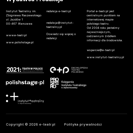
Instytut Teatralny im.
redakcja e-teatr.pl
Portal e-teatr.pl jest
Zbigniewa Raszewskiego
centralnym punktem na
ul. Jazdów 1
internetowej mapie
redakcja@instytut-
00-467 Warszawa
polskiego teatru.
Olsztyn. Wkrótce ruszą negocjacje w
teatralny.pl
Od 2004 roku jesteśmy
sprawie dokumentacji projektowej nowej
najważniejszym,
Dowiedz się więcej o
www.e-teatr.pl
codziennym źródłem
siedziby Teatru Lalek
redakcji
informacji dla środowiska.
www.polishstage.pl
10.08.2026 09:52
wsparcie@e-teatr.pl
www.instytut-teatralny.pl
Podkarpackie. Starostecka i Teleszyński
spotkali się z widzami w Łańcucie. 50 lat
ekranizacji „Trędowatej”
10.08.2026 09:10
Kraj. Zmarł pisarz Jarosław Abramow-
Newerly
10.08.2026 08:48
Copyright © 2026 e-teatr.pl
Polityka prywatności