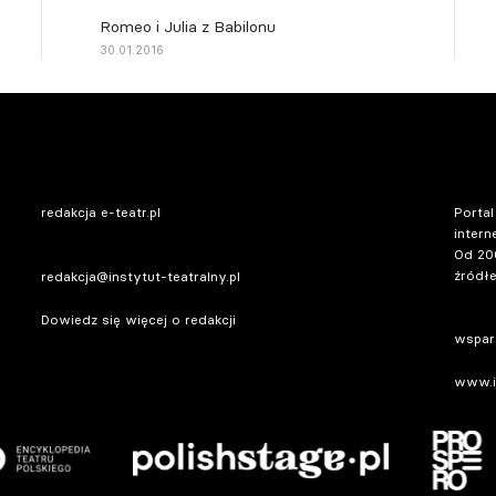
Romeo i Julia z Babilonu
30.01.2016
redakcja e-teatr.pl
Portal
intern
Od 20
źródłe
redakcja@instytut-teatralny.pl
Dowiedz się więcej o redakcji
wsparc
www.in