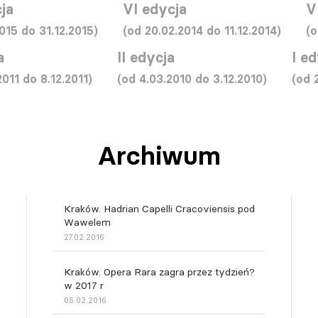
ja
VI edycja
V
015 do 31.12.2015)
(od 20.02.2014 do 11.12.2014)
(o
a
II edycja
I e
2011 do 8.12.2011)
(od 4.03.2010 do 3.12.2010)
(od 
Archiwum
Kraków. Hadrian Capelli Cracoviensis pod
Wawelem
27.02.2016
Kraków. Opera Rara zagra przez tydzień?
w 2017 r
05.02.2016