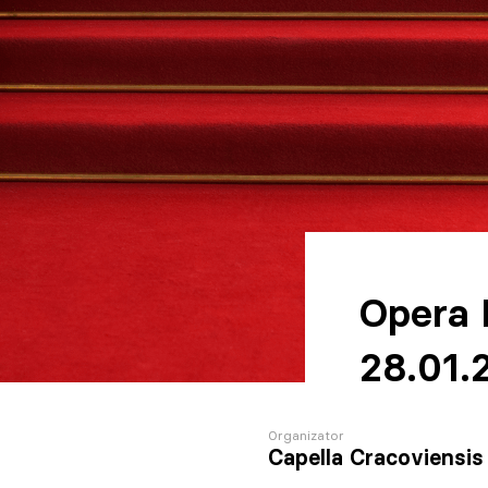
Opera 
28.01.
Organizator
Capella Cracoviensis