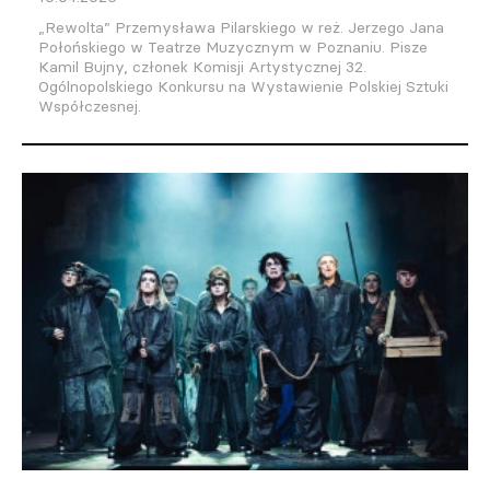
„Rewolta” Przemysława Pilarskiego w reż. Jerzego Jana
Połońskiego w Teatrze Muzycznym w Poznaniu. Pisze
Kamil Bujny, członek Komisji Artystycznej 32.
Ogólnopolskiego Konkursu na Wystawienie Polskiej Sztuki
Współczesnej.