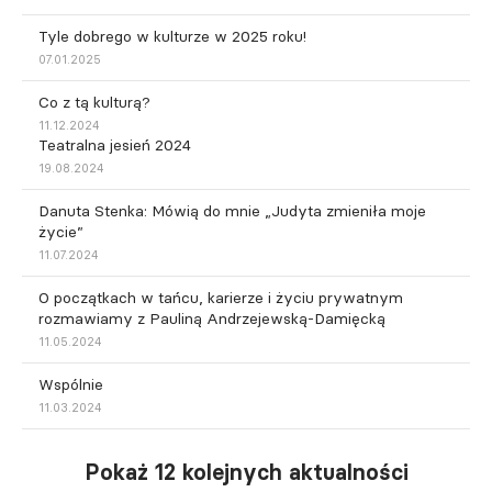
Tyle dobrego w kulturze w 2025 roku!
07.01.2025
Co z tą kulturą?
11.12.2024
Teatralna jesień 2024
19.08.2024
Danuta Stenka: Mówią do mnie „Judyta zmieniła moje
życie”
11.07.2024
O początkach w tańcu, karierze i życiu prywatnym
rozmawiamy z Pauliną Andrzejewską-Damięcką
11.05.2024
Wspólnie
11.03.2024
Pokaż 12 kolejnych aktualności