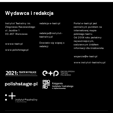
Wydawca i redakcja
Instytut Teatralny im.
redakcja e-teatr.pl
Portal e-teatr.pl jest
Zbigniewa Raszewskiego
centralnym punktem na
ul. Jazdów 1
internetowej mapie
redakcja@instytut-
00-467 Warszawa
polskiego teatru.
teatralny.pl
Od 2004 roku jesteśmy
najważniejszym,
Dowiedz się więcej o
www.e-teatr.pl
codziennym źródłem
redakcji
informacji dla środowiska.
www.polishstage.pl
wsparcie@e-teatr.pl
www.instytut-teatralny.pl