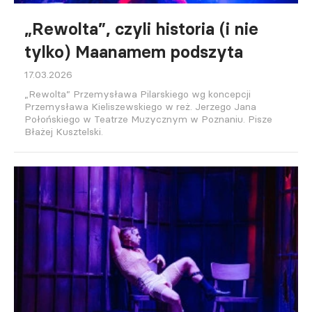
„Rewolta”, czyli historia (i nie
tylko) Maanamem podszyta
17.03.2026
„Rewolta” Przemysława Pilarskiego wg koncepcji
Przemysława Kieliszewskiego w reż. Jerzego Jana
Połońskiego w Teatrze Muzycznym w Poznaniu. Pisze
Błażej Kusztelski.