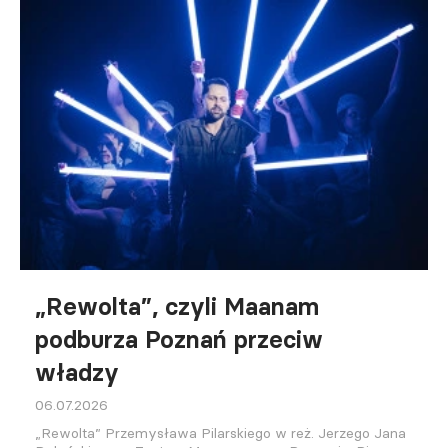
„Rewolta”, czyli Maanam
podburza Poznań przeciw
władzy
06.07.2026
„Rewolta” Przemysława Pilarskiego w reż. Jerzego Jana