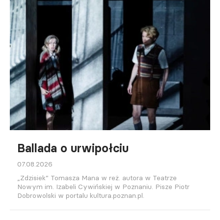
Ballada o urwipołciu
07.08.2026
„Zdzisiek” Tomasza Mana w reż. autora w Teatrze
Nowym im. Izabeli Cywińskiej w Poznaniu. Pisze Piotr
Dobrowolski w portalu kultura.poznan.pl.