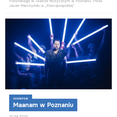
Połońskiego w Teatrze Muzycznym w Poznaniu. Pisze
Jacek Marczyński w „Rzeczpospolitej”.
OKNWPSW
Maanam w Poznaniu
10.04.2026