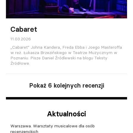
Cabaret
11.03.2026
„Cabaret” Johna Kandera, Freda Ebba i Joego Masteroffa
w reż. Łukasza Brzezińskiego w Teatrze Muzycznym w
Poznaniu. Pisze Daniel Źródlewski na blogu Teksty
Źródłowe.
Pokaż 6 kolejnych recenzji
Aktualności
Warszawa. Warsztaty musicalowe dla osób
recenzenckich