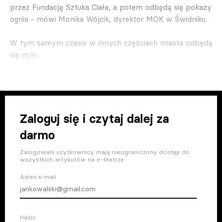
przez Fundację Sztuka Ciała, a potem odbędą się pokazy
ognia - mówi Monika Wójcik, dyrektor MOK w Świdniku.
W tym samym czasie w innych częściach miasta odbędą
się m.in.:
Zaloguj się i czytaj dalej za
darmo
Zalogowani użytkownicy mają nieograniczony dostęp do
wszystkich artykułów na e-teatrze.
Adres e-mail
Haslo