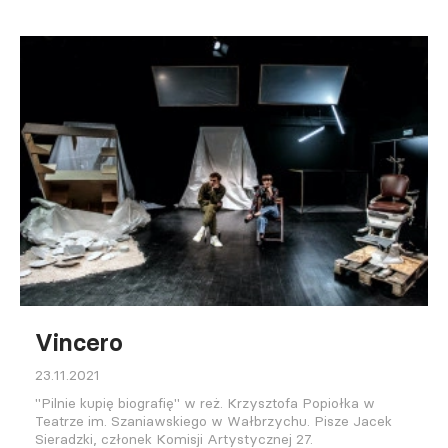
Vincero
23.11.2021
"Pilnie kupię biografię" w reż. Krzysztofa Popiołka w
Teatrze im. Szaniawskiego w Wałbrzychu. Pisze Jacek
Sieradzki, członek Komisji Artystycznej 27.