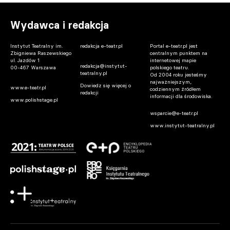
Wydawca i redakcja
Instytut Teatralny im.
redakcja e-teatr.pl
Portal e-teatr.pl jest
Zbigniewa Raszewskiego
centralnym punktem na
ul. Jazdów 1
internetowej mapie
redakcja@instytut-
00-467 Warszawa
polskiego teatru.
teatralny.pl
Od 2004 roku jesteśmy
najważniejszym,
Dowiedz się więcej o
www.e-teatr.pl
codziennym źródłem
redakcji
informacji dla środowiska.
www.polishstage.pl
wsparcie@e-teatr.pl
www.instytut-teatralny.pl