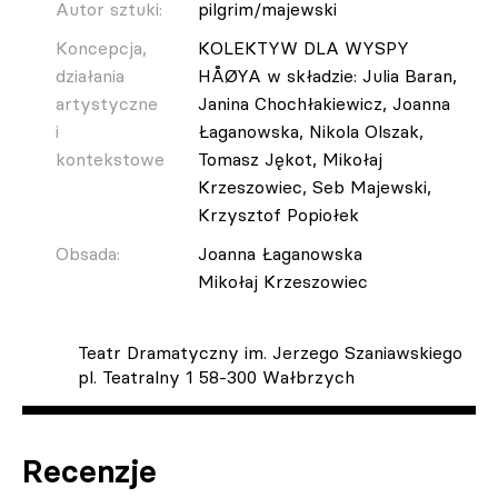
Autor sztuki:
pilgrim/majewski
Koncepcja,
KOLEKTYW DLA WYSPY
działania
HÅØYA w składzie: Julia Baran,
artystyczne
Janina Chochłakiewicz, Joanna
i
Łaganowska, Nikola Olszak,
kontekstowe
Tomasz Jękot, Mikołaj
Krzeszowiec, Seb Majewski,
Krzysztof Popiołek
Obsada:
Joanna Łaganowska
Mikołaj Krzeszowiec
Teatr Dramatyczny im. Jerzego Szaniawskiego
pl. Teatralny 1 58-300 Wałbrzych
Recenzje