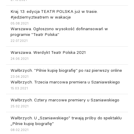
Kraj. 13. edycja TEATR POLSKA już w trasie.
#jedziemyzteatrem w wakacje
05.08.2021
Warszawa. Ogłoszono wysokość dofinansowań w
programie "Teatr Polska"
22.07.2021
Warszawa. Werdykt Teatr Polska 2021
24.06.2021
Wałbrzych. "Pilnie kupię biografię" po raz pierwszy online
23.04.2021
Wałbrzych. Trzecia marcowa premiera u Szaniawskiego
15.03.2021
Wałbrzych. Cztery marcowe premiery u Szaniawskiego
25.02.2021
Wałbrzych. U „Szaniawskiego” trwają próby do spektaklu
„Pilnie kupię biografię”
08.02.2021