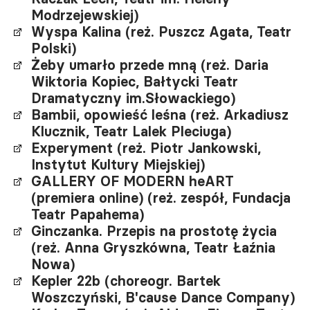
Modrzejewskiej)
Wyspa Kalina (reż. Puszcz Agata, Teatr
Polski)
Żeby umarło przede mną (reż. Daria
Wiktoria Kopiec, Bałtycki Teatr
Dramatyczny im.Słowackiego)
Bambii, opowieść leśna (reż. Arkadiusz
Klucznik, Teatr Lalek Pleciuga)
Experyment (reż. Piotr Jankowski,
Instytut Kultury Miejskiej)
GALLERY OF MODERN heART
(premiera online) (reż. zespół, Fundacja
Teatr Papahema)
Ginczanka. Przepis na prostotę życia
(reż. Anna Gryszkówna, Teatr Łaźnia
Nowa)
Kepler 22b (choreogr. Bartek
Woszczyński, B'cause Dance Company)