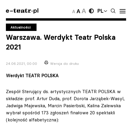
PL
Aktualności
Warszawa. Werdykt Teatr Polska
2021
24.06.2021, 00:00
Wersja do druku
Werdykt TEATR POLSKA
Zespół Sterujący ds. artystycznych TEATR POLSKA w
składzie: prof. Artur Duda, prof. Dorota Jarząbek-Wasyl,
Jadwiga Majewska, Marcin Pasierbski, Kalina Zalewska
wybrał spośród 173 zgłoszeń finałowe 20 spektakli
(kolejność alfabetyczna):