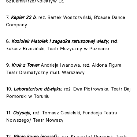
Sztukmistrze/Kolektyw LŁ
7.
Kepler 22 b
, reż. Bartek Woszczyński, B’cause Dance
Company
8.
Koziołek Matołek i zagadka ratuszowej wieży
, reż.
Łukasz Brzeziński, Teatr Muzyczny w Poznaniu
9.
Kruk z Tower
Andrieja Iwanowa, reż. Aldona Figura,
Teatr Dramatyczny m.st. Warszawy,
10.
Laboratorium dźwięku
, reż. Ewa Piotrowska, Teatr Baj
Pomorski w Toruniu
11.
Odyseja
, reż. Tomasz Ciesielski, Fundacja Teatru
Nowszego/ Teatr Nowszy
12.
Pilnie kupię biografi
ę, reż. Krzysztof Popiołek, Teatr