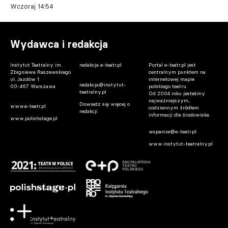
Wczoraj 14:54
Wydawca i redakcja
Instytut Teatralny im.
redakcja e-teatr.pl
Portal e-teatr.pl jest
Zbigniewa Raszewskiego
centralnym punktem na
ul. Jazdów 1
internetowej mapie
redakcja@instytut-
00-467 Warszawa
polskiego teatru.
teatralny.pl
Od 2004 roku jesteśmy
najważniejszym,
Dowiedz się więcej o
www.e-teatr.pl
codziennym źródłem
redakcji
informacji dla środowiska.
www.polishstage.pl
wsparcie@e-teatr.pl
www.instytut-teatralny.pl