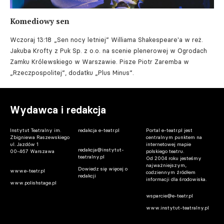
Komediowy sen
Wczoraj 13:18
„Sen nocy letniej” Williama Shakespeare'a w reż.
Jakuba Krofty z Puk Sp. z o.o. na scenie plenerowej w Ogrodach
Zamku Królewskiego w Warszawie. Pisze Piotr Zaremba w
„Rzeczpospolitej”, dodatku „Plus Minus”.
Wydawca i redakcja
Instytut Teatralny im.
redakcja e-teatr.pl
Portal e-teatr.pl jest
Zbigniewa Raszewskiego
centralnym punktem na
ul. Jazdów 1
internetowej mapie
redakcja@instytut-
00-467 Warszawa
polskiego teatru.
teatralny.pl
Od 2004 roku jesteśmy
najważniejszym,
Dowiedz się więcej o
www.e-teatr.pl
codziennym źródłem
redakcji
informacji dla środowiska.
www.polishstage.pl
wsparcie@e-teatr.pl
www.instytut-teatralny.pl