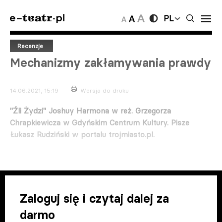
PL
Recenzje
Mechanizmy zakłamywania prawdy
14.06.2021, 15:19
Wersja do druku
"Źli Żydzi" Joshuy Harmona w reż. Grzegorza
Chrapkiewicza w Gdyńskim Centrum Kultury. Pisze
Łukasz Rudziński w portalu trojmiasto.pl.
Zaloguj się i czytaj dalej za
darmo