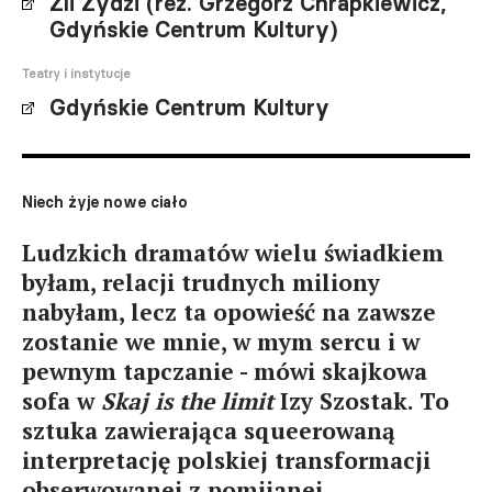
Źli Żydzi (reż. Grzegorz Chrapkiewicz,
Gdyńskie Centrum Kultury)
Teatry i instytucje
Gdyńskie Centrum Kultury
Niech żyje nowe ciało
Ludzkich dramatów wielu świadkiem
byłam, relacji trudnych miliony
nabyłam, lecz ta opowieść na zawsze
zostanie we mnie, w mym sercu i w
pewnym tapczanie - mówi skajkowa
sofa w
Skaj is the limit
Izy Szostak. To
sztuka zawierająca squeerowaną
interpretację polskiej transformacji
obserwowanej z pomijanej