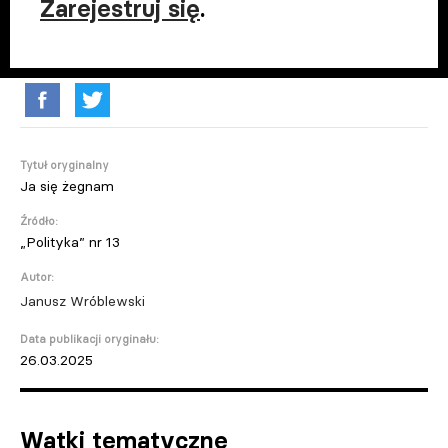
Zarejestruj się
.
Tytuł oryginalny
Ja się żegnam
Źródło:
„Polityka” nr 13
Autor:
Janusz Wróblewski
Data publikacji oryginału:
26.03.2025
Wątki tematyczne