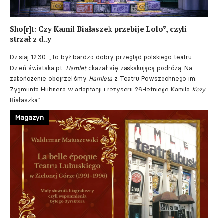
Sho[r]t: Czy Kamil Białaszek przebije Lolo*, czyli
strzał z d..y
Dzisiaj 12:30
„To był bardzo dobry przegląd polskiego teatru.
Dzień świstaka pt.
Hamlet
okazał się zaskakującą podróżą. Na
zakończenie obejrzeliśmy
Hamleta
z Teatru Powszechnego im.
Zygmunta Hubnera w adaptacji i reżyserii 26-letniego Kamila
Kozy
Białaszka”
Magazyn