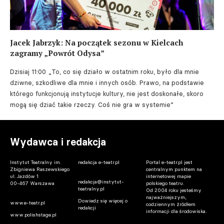
Jacek Jabrzyk: Na początek sezonu w Kielcach
zagramy „Powrót Odysa”
Dzisiaj 11:00
„To, co się działo w ostatnim roku, było dla mnie
dziwne, szkodliwe dla mnie i innych osób. Prawo, na podstawie
którego funkcjonują instytucje kultury, nie jest doskonałe, skoro
mogą się dziać takie rzeczy. Coś nie gra w systemie”
Wydawca i redakcja
Instytut Teatralny im.
redakcja e-teatr.pl
Portal e-teatr.pl jest
Zbigniewa Raszewskiego
centralnym punktem na
ul. Jazdów 1
internetowej mapie
redakcja@instytut-
00-467 Warszawa
polskiego teatru.
teatralny.pl
Od 2004 roku jesteśmy
najważniejszym,
Dowiedz się więcej o
www.e-teatr.pl
codziennym źródłem
redakcji
informacji dla środowiska.
www.polishstage.pl