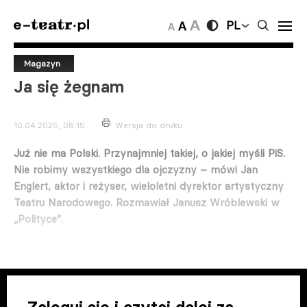
PL
Magazyn
Ja się żegnam
10.04.2025, 08:15
Wersja do druku
Już nie ma Polski. Przynajmniej takiej, o jakiej myśli PiS.
Nie robimy wszystkiego dla ojczyzny – mówi Jan
Englert, aktor i reżyser, wieloletni dyrektor artystyczny
Teatru Narodowego. Rozmawiał Janusz Wróblewski w
„Polityce”.