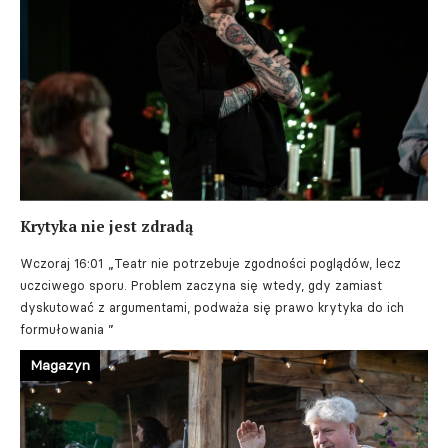
Krytyka nie jest zdradą
Wczoraj 16:01
„Teatr nie potrzebuje zgodności poglądów, lecz
uczciwego sporu. Problem zaczyna się wtedy, gdy zamiast
dyskutować z argumentami, podważa się prawo krytyka do ich
formułowania ”
Magazyn