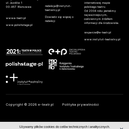
ul. Jazdów 1
internetowej mapie
redakcja@instytut-
00-467 Warszawa
polskiego teatru.
teatralny.pl
Od 2004 roku jesteśmy
najważniejszym,
Dowiedz się więcej o
www.e-teatr.pl
codziennym źródłem
redakcji
informacji dla środowiska.
www.polishstage.pl
wsparcie@e-teatr.pl
www.instytut-teatralny.pl
Copyright © 2026 e-teatr.pl
Polityka prywatności
Używamy plików cookies do celów technicznych i analitycznych.