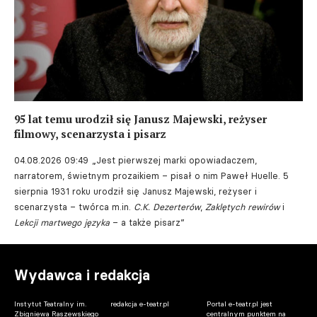
95 lat temu urodził się Janusz Majewski, reżyser
filmowy, scenarzysta i pisarz
04.08.2026 09:49
„Jest pierwszej marki opowiadaczem,
narratorem, świetnym prozaikiem – pisał o nim Paweł Huelle. 5
sierpnia 1931 roku urodził się Janusz Majewski, reżyser i
scenarzysta – twórca m.in.
C.K. Dezerterów
,
Zaklętych rewirów
i
Lekcji martwego języka
– a także pisarz”
Wydawca i redakcja
Instytut Teatralny im.
redakcja e-teatr.pl
Portal e-teatr.pl jest
Zbigniewa Raszewskiego
centralnym punktem na