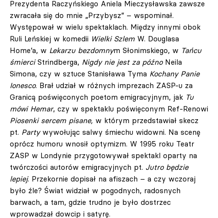
Prezydenta Raczyńskiego Aniela Mieczysławska zawsze
zwracała się do mnie „Przybysz” – wspominał.
Występował w wielu spektaklach. Między innymi obok
Ruli Leńskiej w komedii
Wielki Szlem
W. Douglasa
Home’a, w
Lekarzu bezdomny
m Słonimskiego, w
Tańcu
śmierci
Strindberga,
Nigdy nie jest za późno
Neila
Simona, czy w sztuce Stanisława Tyma
Kochany Panie
Ionesco
. Brał udział w różnych imprezach ZASP-u za
Granicą poświęconych poetom emigracyjnym, jak
Tu
mówi Hemar
, czy w spektaklu poświęconym Ref-Renowi
Piosenki sercem pisane,
w którym przedstawiał skecz
pt.
Party
wywołując salwy śmiechu widowni. Na scenę
oprócz humoru wnosił optymizm. W 1995 roku Teatr
ZASP w Londynie przygotowywał spektakl oparty na
twórczości autorów emigracyjnych pt.
Jutro będzie
lepiej
. Przekornie dopisał na afiszach – a czy wczoraj
było źle? Świat widział w pogodnych, radosnych
barwach, a tam, gdzie trudno je było dostrzec
wprowadzał dowcip i satyrę.