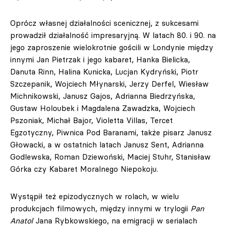
Oprócz własnej działalności scenicznej, z sukcesami
prowadził działalność impresaryjną. W latach 80. i 90. na
jego zaproszenie wielokrotnie gościli w Londynie między
innymi Jan Pietrzak i jego kabaret, Hanka Bielicka,
Danuta Rinn, Halina Kunicka, Lucjan Kydryński, Piotr
Szczepanik, Wojciech Młynarski, Jerzy Derfel, Wiesław
Michnikowski, Janusz Gajos, Adrianna Biedrzyńska,
Gustaw Holoubek i Magdalena Zawadzka, Wojciech
Pszoniak, Michał Bajor, Violetta Villas, Tercet
Egzotyczny, Piwnica Pod Baranami, także pisarz Janusz
Głowacki, a w ostatnich latach Janusz Sent, Adrianna
Godlewska, Roman Dziewoński, Maciej Stuhr, Stanisław
Górka czy Kabaret Moralnego Niepokoju.
Wystąpił też epizodycznych w rolach, w wielu
produkcjach filmowych, między innymi w trylogii
Pan
Anatol
Jana Rybkowskiego, na emigracji w serialach