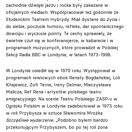
zachodnie dźwięki jazzu i rocka były zakazane w
oficjalnych mediach. Współpracował też gościnnie ze
Studenckim Teatrem Hybrydy. Miał dystans do życia i
do siebie, poczucie humoru, refleks, dar spontanicznego
dowcipu i wyczucie pointy. Te cechy sprawiały, że
świetnie czuł się w konferansjerce, w kabarecie i w
programach muzycznych, które prowadził w Polskiej
Sekcji Radia BBC w Londynie, w latach 1973-1998.
W Londynie osiedlił się w 1970 roku. Występował w
programach rewiowych obok Renaty Bogdańskiej, Loli
Kitajewicz, Zofi Terne, Ireny Delmar, Mieczysława
Malicza, Ref Rena i artystów polskiego teatru
emigracyjnego. Na scenie Teatru Polskiego ZASP-u w
Ognisku Polskim w Londynie zadebiutował w 1973 roku
w roli Przybysza w sztuce Sławomira Mrożka
Szczęśliwe wydarzenie.
„Podobno byłem bardzo
przekonującym Przybyszem, bo po tej roli żona