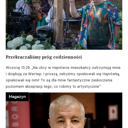
Przekraczaliśmy próg codzienności
Wczoraj 13:25
„Na ulicy w Hajnówce mieszkańcy zatrzymują mnie
i dziękują za Wertep. I proszą, żebyśmy opiekowali się Hajnówką,
opiekowali się nimi! To są dla mnie fantastyczne zaskoczenia
poziomem akceptacji tego, co robimy tu artystycznie”
Magazyn