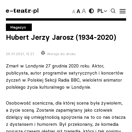
PL
Magazyn
Hubert Jerzy Jarosz (1934-2020)
25.01.2021, 12:21
Wersja do druku
Zmarł w Londynie 27 grudnia 2020 roku. Aktor,
publicysta, autor programów satyrycznych i koncertów
życzeń w Polskiej Sekcji Radia BBC, wieloletni animator
polskiego życia kulturalnego w Londynie.
Osobowość sceniczna, dla której scena była żywiołem,
a życie sceną. Zostanie zapamiętany jako człowiek
dzielący się umiejętnością spojrzenia na to co nas otacza
z dystansem i humorem. Był przekonany, że komedia
porusza czasem głębiej niż tragedia, którą i tak nosimy