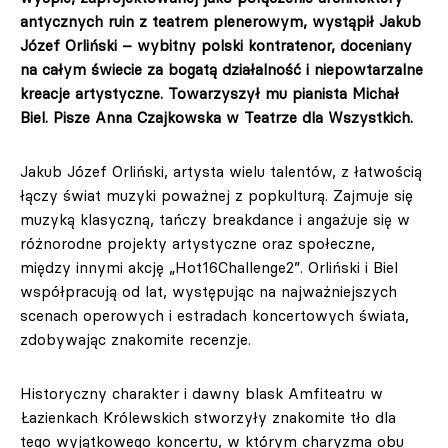
antycznych ruin z teatrem plenerowym, wystąpił Jakub
Józef Orliński – wybitny polski kontratenor, doceniany
na całym świecie za bogatą działalność i niepowtarzalne
kreacje artystyczne. Towarzyszył mu pianista Michał
Biel. Pisze
Anna Czajkowska w Teatrze dla Wszystkich.
Jakub Józef Orliński, artysta wielu talentów, z łatwością
łączy świat muzyki poważnej z popkulturą. Zajmuje się
muzyką klasyczną, tańczy breakdance i angażuje się w
różnorodne projekty artystyczne oraz społeczne,
między innymi akcję „Hot16Challenge2”. Orliński i Biel
współpracują od lat, występując na najważniejszych
scenach operowych i estradach koncertowych świata,
zdobywając znakomite recenzje.
Historyczny charakter i dawny blask Amfiteatru w
Łazienkach Królewskich stworzyły znakomite tło dla
tego wyjątkowego koncertu, w którym charyzma obu