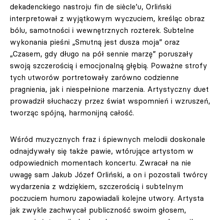
dekadenckiego nastroju fin de siècle’u, Orliński
interpretował z wyjątkowym wyczuciem, kreśląc obraz
bólu, samotności i wewnętrznych rozterek. Subtelne
wykonania pieśni „Smutną jest dusza moja” oraz
„Czasem, gdy długo na pół sennie marzę” poruszały
swoją szczerością i emocjonalną głębią. Poważne strofy
tych utworów portretowały zarówno codzienne
pragnienia, jak i niespełnione marzenia. Artystyczny duet
prowadził słuchaczy przez świat wspomnień i wzruszeń,
tworząc spójną, harmonijną całość.
Wśród muzycznych fraz i śpiewnych melodii doskonale
odnajdywały się także pawie, wtórujące artystom w
odpowiednich momentach koncertu. Zwracał na nie
uwagę sam Jakub Józef Orliński, a on i pozostali twórcy
wydarzenia z wdziękiem, szczerością i subtelnym
poczuciem humoru zapowiadali kolejne utwory. Artysta
jak zwykle zachwycał publiczność swoim głosem,