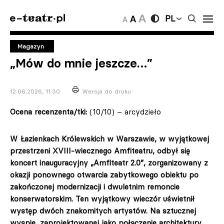
PL
Magazyn
„Mów do mnie jeszcze…”
12.06.2026, 11:30
Wersja do druku
Ocena recenzenta/tki:
(10/10) – arcydzieło
W Łazienkach Królewskich w Warszawie, w wyjątkowej
przestrzeni XVIII-wiecznego Amfiteatru, odbył się
koncert inauguracyjny „Amfiteatr 2.0”, zorganizowany z
okazji ponownego otwarcia zabytkowego obiektu po
zakończonej modernizacji i dwuletnim remoncie
konserwatorskim. Ten wyjątkowy wieczór uświetnił
występ dwóch znakomitych artystów. Na sztucznej
wyspie, zaprojektowanej jako połączenie architektury