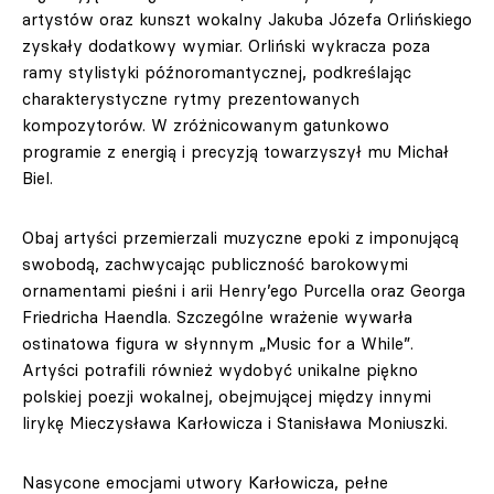
artystów oraz kunszt wokalny Jakuba Józefa Orlińskiego
zyskały dodatkowy wymiar. Orliński wykracza poza
ramy stylistyki późnoromantycznej, podkreślając
charakterystyczne rytmy prezentowanych
kompozytorów. W zróżnicowanym gatunkowo
programie z energią i precyzją towarzyszył mu Michał
Biel.
Obaj artyści przemierzali muzyczne epoki z imponującą
swobodą, zachwycając publiczność barokowymi
ornamentami pieśni i arii Henry’ego Purcella oraz Georga
Friedricha Haendla. Szczególne wrażenie wywarła
ostinatowa figura w słynnym „Music for a While”.
Artyści potrafili również wydobyć unikalne piękno
polskiej poezji wokalnej, obejmującej między innymi
lirykę Mieczysława Karłowicza i Stanisława Moniuszki.
Nasycone emocjami utwory Karłowicza, pełne