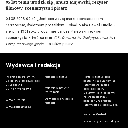
95 lat temu urodził się Janusz Majewski, reżyser
filmowy, scenarzysta i pisarz
04.08.2026 09:49
„Jest pierwszej marki opowiadaczem,
narratorem, świetnym prozaikiem – pisał o nim Paweł Huelle. 5
sierpnia 1931 roku urodził się Janusz Majewski, reżyser i
scenarzysta – twórca m.in.
C.K. Dezerterów
,
Zaklętych rewirów
i
Lekcji martwego języka
– a także pisarz”
Wydawca i redakcja
Instytut Teatralny im.
redakcja e-teatr.pl
Portal e-teatr.pl jest
Zbigniewa Raszewskiego
centralnym punktem na
ul. Jazdów 1
internetowej mapie
redakcja@instytut-
00-467 Warszawa
polskiego teatru.
teatralny.pl
Od 2004 roku jesteśmy
najważniejszym,
Dowiedz się więcej o
www.e-teatr.pl
codziennym źródłem
redakcji
informacji dla środowiska.
www.polishstage.pl
wsparcie@e-teatr.pl
www.instytut-teatralny.pl