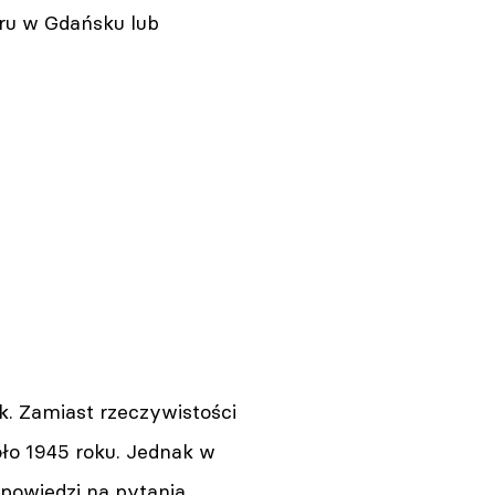
tru w Gdańsku lub
Białowieży
05.08.2026 11:38
Warszawa. Zmarł publicysta i
dziennikarz Andrzej
Morozowski, od lat związany z
TVN
05.08.2026 11:03
ak. Zamiast rzeczywistości
Sopot. Spotkanie z gwiazdami
i reżyserem „Kamerdynera”
oło 1945 roku. Jednak w
05.08.2026 10:42
powiedzi na pytania