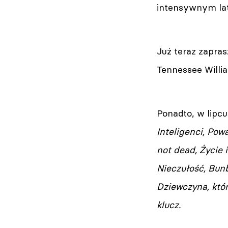
intensywnym late
Już teraz zapra
Tennessee Willia
Ponadto, w lipcu
Inteligenci, Pow
not dead, Życie
Nieczułość, Bunb
Dziewczyna, któr
klucz.