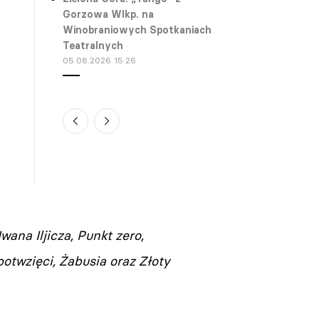
Gorzowa Wlkp. na
Winobraniowych Spotkaniach
Teatralnych
05.08.2026 15:26
Gdynia. XII festiwal „Pociąg do
Miasta” w Gdyni. Darmowe
spektakle plenerowe już trwają
05.08.2026 15:04
ana Iljicza, Punkt zero,
Katowice. Koncert novOsiecka
otwzięci, Żabusia oraz Złoty
z okazji 90. rocznicy urodzin
Agnieszki Osieckiej
05.08.2026 14:48