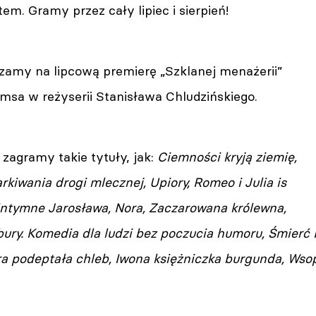
m. Gramy przez cały lipiec i sierpień!
szamy na lipcową premierę „Szklanej menażerii”
msa w reżyserii Stanisława Chludzińskiego.
 zagramy takie tytuły, jak:
Ciemności kryją ziemię,
arkiwania drogi mlecznej, Upiory, Romeo i Julia is
 intymne Jarosława, Nora, Zaczarowana królewna,
ury. Komedia dla ludzi bez poczucia humoru, Śmierć Iw
a podeptała chleb, Iwona księżniczka burgunda, Wsop