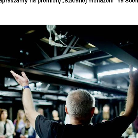
zapraszamy na premierę „Szklanej menażerii” na Sce