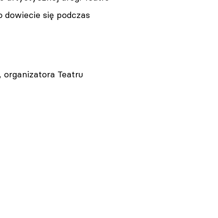
o dowiecie się podczas
Kraków. Teatr KTO przedłuża
termin naboru prac do 3. edycji
Festiwalu Ciało i Czas!
05.08.2026 12:15
 organizatora Teatru
Kraj. Senat upamiętnił 80.
rocznicę śmierci Danuty
Heleny Siedzikówny „Inki”
05.08.2026 11:57
Teremiski. Obchody 85.
Rocznicy Zagłady Żydów w