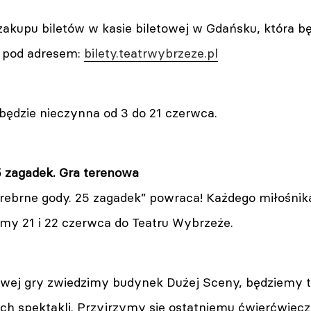
akupu biletów w kasie biletowej w Gdańsku, która b
e pod adresem:
bilety.teatrwybrzeze.pl
będzie nieczynna od 3 do 21 czerwca.
5 zagadek. Gra terenowa
rebrne gody. 25 zagadek” powraca! Każdego miłośnik
amy 21 i 22 czerwca do Teatru Wybrzeże.
owej gry zwiedzimy budynek Dużej Sceny, będziemy t
h spektakli. Przyjrzymy się ostatniemu ćwierćwieczu