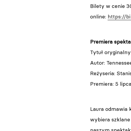
Bilety w cenie 3
online:
https://b
Premiera spekta
Tytuł oryginaln
Autor: Tennesse
Reżyseria: Stani
Premiera: 5 lip
Laura odmawia ko
wybiera szklane 
naszym spektakl