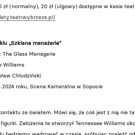
0 zł (normalny), 20 zł (ulgowy) dostępne w kasie tea
ilety.teatrwybrzeze.pl/
klu „Szklana menażeria”
y: The Glass Menagerie
e Williams
sław Chludziński
ca 2024 roku, Scena Kameralna w Sopocie
ntaktu ze światem. Mówi się, że coś jest z nią nie t
figurki. Założenia te stworzył Tennessee Williams ok
u będziemy wędrować w czasie, próbując znaleźć od