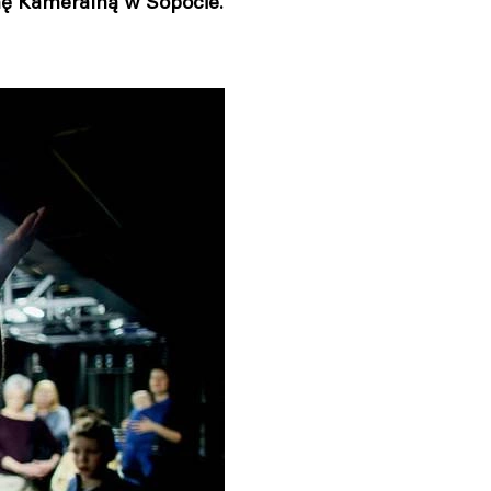
nę Kameralną w Sopocie.