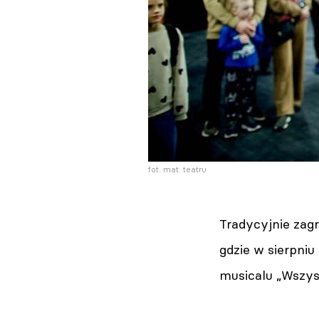
fot. mat. teatru
Tradycyjnie zag
gdzie w sierpniu
musicalu „Wszys