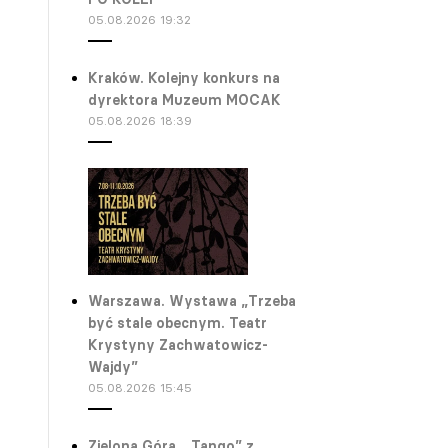
05.08.2026 19:32
Kraków. Kolejny konkurs na
dyrektora Muzeum MOCAK
05.08.2026 18:39
Warszawa. Wystawa „Trzeba
być stale obecnym. Teatr
Krystyny Zachwatowicz-
Wajdy”
05.08.2026 15:45
Zielona Góra. „Tango” z