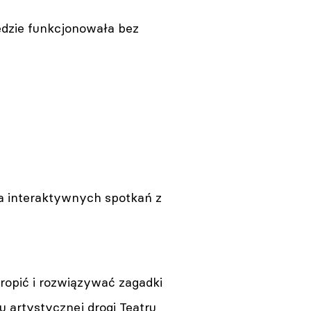
ędzie funkcjonowała bez
Bielsko-Biała. Muzyka, taniec i
światło opanowały plac
Wojska Polskiego: Artystyczna
Strefa Wyzwolenia
05.08.2026 13:48
a interaktywnych spotkań z
Wrocław. Młodzi twórcy z
całej Polski ponownie spotkają
się na scenie Centrum Kultury
Nowy Pafawag
05.08.2026 13:24
ropić i rozwiązywać zagadki
 artystycznej drogi Teatru