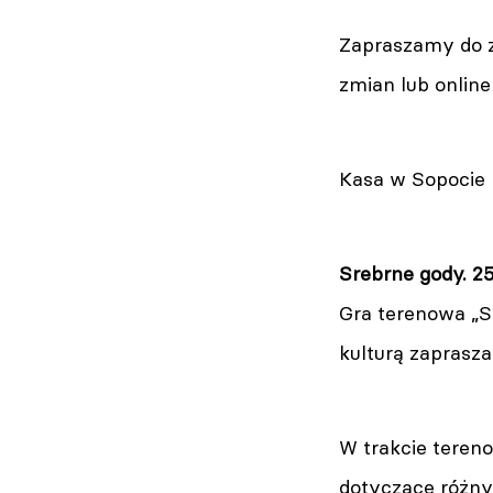
Zapraszamy do z
zmian lub onlin
Kasa w Sopocie 
Srebrne gody. 2
Gra terenowa „S
kulturą zaprasz
W trakcie teren
dotyczące różnyc