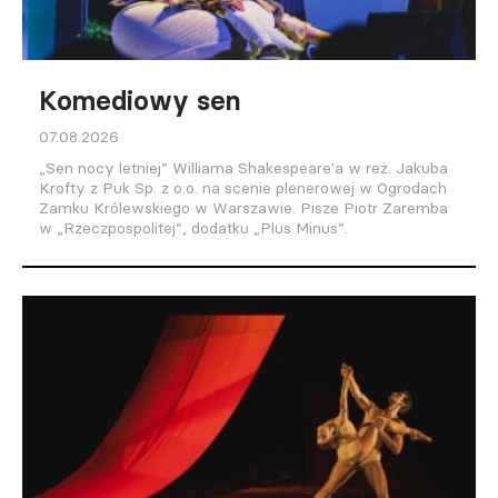
Komediowy sen
07.08.2026
„Sen nocy letniej” Williama Shakespeare'a w reż. Jakuba
Krofty z Puk Sp. z o.o. na scenie plenerowej w Ogrodach
Zamku Królewskiego w Warszawie. Pisze Piotr Zaremba
w „Rzeczpospolitej”, dodatku „Plus Minus”.