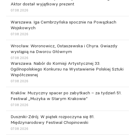
Aktor dostał wyjątkowy prezent
07.08.2026
Warszawa. Iga Cembrzyńska spocznie na Powązkach
Wojskowych
07.08.2026
Wrocław. Woronowicz, Ostaszewska i Chyra. Gwiazdy
wystąpią na Dworcu Głównym
07.08.2026
Warszawa. Nabór do Komisji Artystycznej 33.
Ogólnopolskiego Konkursu na Wystawienie Polskiej Sztuki
Współczesnej
07.08.2026
Kraków. Muzyczny spacer po zabytkach – za tydzień 51.
Festiwal „Muzyka w Starym Krakowie”
07.08.2026
Duszniki-Zdrój. W piątek rozpoczyna się 81.
Międzynarodowy Festiwal Chopinowski
07.08.2026