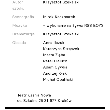
Autor
Krzysztof Szekalski
sztuki:
Scenografia:
Mirek Kaczmarek
Muzyka:
+ wykonanie na żywo: RSS BOYS
Dramaturgia
Krzysztof Szekalski
Obsada:
Anna Ilczuk
Katarzyna Strączek
Marta Zięba
Rafał Cieluch
Adam Cywka
Andrzej Kłak
Michał Opaliński
Teatr Łaźnia Nowa
os. Szkolne 25 31-977 Kraków