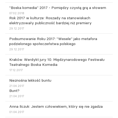
"Boska komedia" 2017 - Pomiędzy czystą grą a słowem
07.02.2018
Rok 2017 w kulturze: Roszady na stanowiskach
elektryzowały publiczność bardziej niż premiery
29.12.2017
Podsumowanie Roku 2017: "Wesele" jako metafora
podzielonego społeczeństwa polskiego
29.12.2017
Kraków. Werdykt jury 10. Międzynarodowego Festiwalu
Teatralnego Boska Komedia
17.12.2017
Nieznośna lekkość buntu
21.04.2017
Bunt?
21.04.2017
Anna Ilczuk: Jestem człowiekiem, który się nie zgadza
01.04.2017