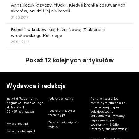
Anna Ilczuk krzyczy: "fuck!". Kiedyś broniła odsuwanych
aktorów, oni dziś jej nie bronili
31.03.2017
Rebelia w krakowskiej Łaźni Nowej. Z aktorami
wrocławskiego Polskiego
29.03.2017
Pokaż 12 kolejnych artykułów
Wydawca i redakcja
Instytut Teatralny im.
redakcja e-teatr.pl
Portal e-teatr.pl jest
Zbigniewa Raszewskiego
centralnym punktem na
ul. Jazdów 1
internetowej mapie
redakcja@instytut-
00-467 Warszawa
polskiego teatru.
teatralny.pl
Od 2004 roku jesteśmy
najważniejszym,
Dowiedz się więcej o
www.e-teatr.pl
codziennym źródłem
redakcji
informacji dla środowiska.
www.polishstage.pl