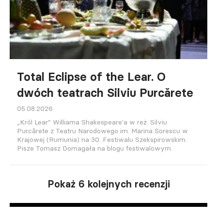
Total Eclipse of the Lear. O
dwóch teatrach Silviu Purcărete
05.08.2026
„Król Lear” Williama Shakespeare'a w reż. Silviu
Purcărete z Teatru Narodowego im. Marina Sorescu w
Krajowej (Rumunia) na 30. Festiwalu Szekspirowskim.
Pisze Tomasz Domagała na blogu festiwalowym.
Pokaż 6 kolejnych recenzji