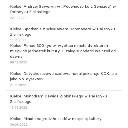
Kielce. Andrzej Seweryn w „Podwieczorku z Gwiazdą” w
Pałacyku Zielińskiego
22.11.2024
Kielce. Spotkanie z Wiesławem Ochmanem w Pałacyku
Zielińskiego
18.10.2024
Kielce. Ponad 800 tys. zł wypłaci miasto dyrektorom
miejskich jednostek kultury. O zaległe dodatki walczyli od
dawna
08.12.2023
Kielce. Dotychczasowa szefowa nadal pokieruje KCK, ale
jako p.o. dyrektorki
21.11.2022
Kielce. Monodram Dawida Żłobińskiego w Pałacyku
Zielińskiego
12.09.2022
Kielce. Miasto nagrodziło szefów miejskiej kultury
30.06.2022