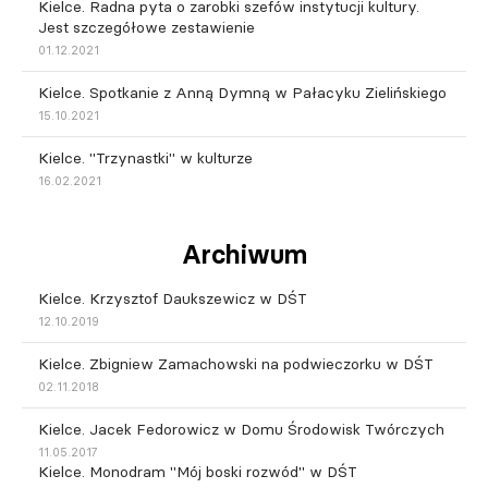
Kielce. Radna pyta o zarobki szefów instytucji kultury.
Jest szczegółowe zestawienie
01.12.2021
Kielce. Spotkanie z Anną Dymną w Pałacyku Zielińskiego
15.10.2021
Kielce. "Trzynastki" w kulturze
16.02.2021
Archiwum
Kielce. Krzysztof Daukszewicz w DŚT
12.10.2019
Kielce. Zbigniew Zamachowski na podwieczorku w DŚT
02.11.2018
Kielce. Jacek Fedorowicz w Domu Środowisk Twórczych
11.05.2017
Kielce. Monodram "Mój boski rozwód" w DŚT