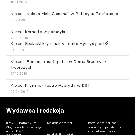
10.11.2016
Kielce. "Kolega Mela Gibsona" w Pałacyku Zielińskiego
29.09.2016
Kielce. Komedia w pałacyku
28.01.2016
Kielce. Spektakl kryminalny Teatru Hybrydy w DŚT
28.11.2012
Kielce. "Persona (non) grata" w Domu Środowisk
Twórczych
27.10.2010
Kielce. Kryminał Teatru Hybrydy w DŚT
02.04.2010
Wydawca i redakcja
Instytut Teatralny im.
redakcja e-teatr.pl
Portal e-teatr.pl jest
Zbigniewa Raszewskiego
centralnym punktem na
ul. Jazdów 1
internetowej mapie
redakcja@instytut-