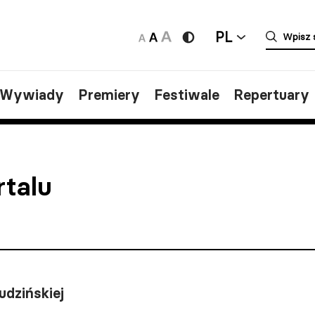
PL
/Wywiady
Premiery
Festiwale
Repertuary
rtalu
udzińskiej