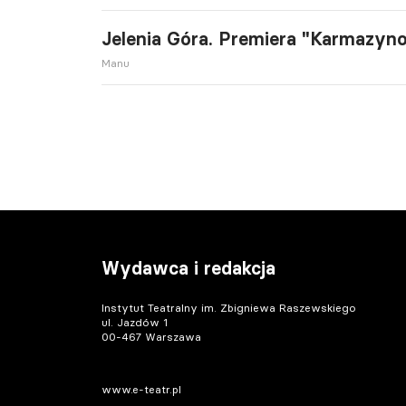
Jelenia Góra. Premiera "Karmazy
Manu
Wydawca i redakcja
Instytut Teatralny im. Zbigniewa Raszewskiego
ul. Jazdów 1
00-467 Warszawa
www.e-teatr.pl