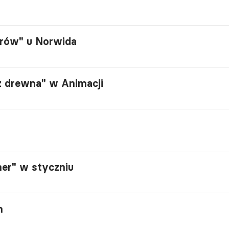
arów" u Norwida
z drewna" w Animacji
ner" w styczniu
n