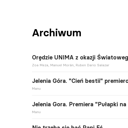
Archiwum
Orędzie UNIMA z okazji Światoweg
Zoa Meza, Manuel Morán, Ruben Dario Salazar
Jelenia Góra. "Cień bestii" premie
Manu
Jelenia Gora. Premiera "Pułapki n
Manu
Nie trzeba się bać Pani Eś