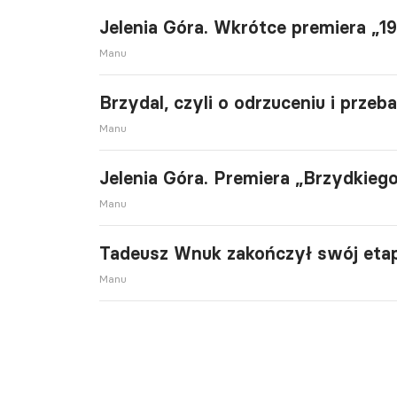
Jelenia Góra. Wkrótce premiera „1
Manu
Brzydal, czyli o odrzuceniu i przeb
Manu
Jelenia Góra. Premiera „Brzydkie
Manu
Tadeusz Wnuk zakończył swój etap
Manu