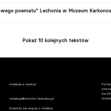
nowego poematu" Lechonia w Muzeum Karkono
Pokaż 10 kolejnych tekstów
redakcja e-teatr.pl
Portal
intern
Od 20
źródłe
redakcja@instytut-teatralny.pl
Dowiedz się więcej o redakcji