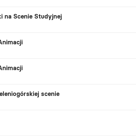
i na Scenie Studyjnej
Animacji
Animacji
leniogórskiej scenie