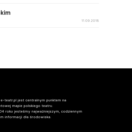
skim
11.09.2018
 e-teatr.pl jest centralnym punktem na
etowej mapie polskiego teatru.
04 roku jesteśmy najważniejszym, codziennym
m informacji dla środowiska.