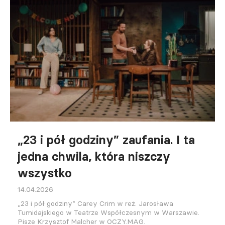
„23 i pół godziny” zaufania. I ta
jedna chwila, która niszczy
wszystko
14.04.2026
„23 i pół godziny” Carey Crim w reż. Jarosława
Tumidajskiego w Teatrze Współczesnym w Warszawie.
Pisze Krzysztof Malcher w OCZY.MAG.