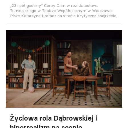
„23 i pół godziny” Carey Crim w reż. Jarosława
Tumidajskiego w Teatrze Współczesnym w Warszawie.
Pisze Katarzyna Harłacz na stronie Krytyczne spojrzenie.
Życiowa rola Dąbrowskiej i
hiperrealizm na scenie