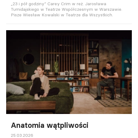
„23 i pół godziny” Carey Crim w reż. Jarosława
Tumidajskiego w Teatrze Współczesnym w Warszawie.
Pisze Wiesław Kowalski w Teatrze dla Wszystkich.
Anatomia wątpliwości
25.03.2026