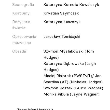
Scenografia:
Katarzyna Kornelia Kowalczyk
Kostiumy:
Krystian Szymczak
Reżyseria
Katarzyna Łuszczyk
światła:
Opracowanie
Jarosław Tumidajski
muzyczne
Obsada:
Szymon Mysłakowski (Tom
Hodges)
Katarzyna Dąbrowska (Leigh
Hodges)
Maciej Bisiorek (PWSTviT)/ Jan
Scardina (AT) (Nicholas Hodges)
Szymon Roszak (Bruce Wagner)
Monika Pikuła (Jayne Wagner)
Teatr Współczesny