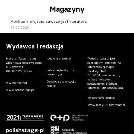
Magazyny
Punktem wyjścia zawsze jest literatura
25.02.2026
Wydawca i redakcja
Instytut Teatralny im.
redakcja e-teatr.pl
Portal e-teatr.pl jest
Zbigniewa Raszewskiego
centralnym punktem na
ul. Jazdów 1
internetowej mapie
redakcja@instytut-
00-467 Warszawa
polskiego teatru.
teatralny.pl
Od 2004 roku jesteśmy
najważniejszym,
Dowiedz się więcej o
www.e-teatr.pl
codziennym źródłem
redakcji
informacji dla środowiska.
www.polishstage.pl
wsparcie@e-teatr.pl
www.instytut-teatralny.pl