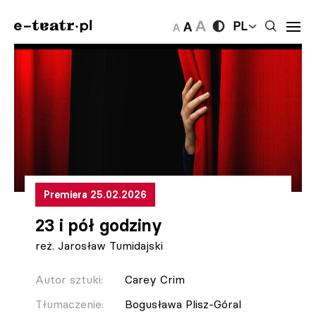
PL
Premiera 25.02.2026
23 i pół godziny
reż. Jarosław Tumidajski
Autor sztuki:
Carey Crim
Tłumaczenie:
Bogusława Plisz-Góral