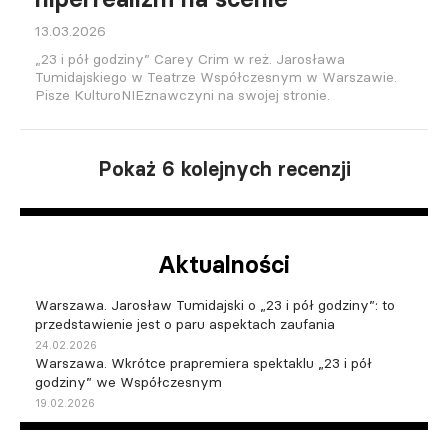
13.03.2026
„23 i pół godziny” Carey Crim w reż. Jarosława
Tumidajskiego w Teatrze Współczesnym w Warszawie.
Pisze KulturoNIEznawczyni na swojej stronie.
Pokaż 6 kolejnych recenzji
Aktualności
Warszawa. Jarosław Tumidajski o „23 i pół godziny”: to
przedstawienie jest o paru aspektach zaufania
24.02.2026
Warszawa. Wkrótce prapremiera spektaklu „23 i pół
godziny” we Współczesnym
19.02.2026