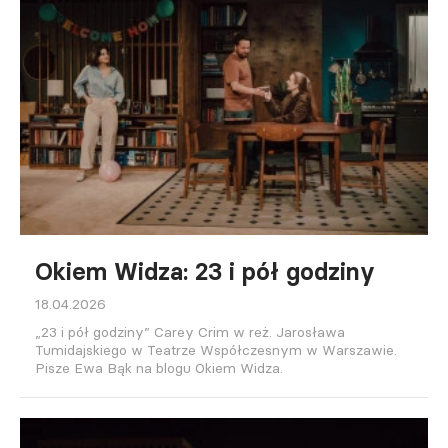
Okiem Widza: 23 i pół godziny
18.04.2026
„23 i pół godziny” Carey Crim w reż. Jarosława
Tumidajskiego w Teatrze Współczesnym w Warszawie.
Pisze Ewa Bąk na blogu Okiem Widza.