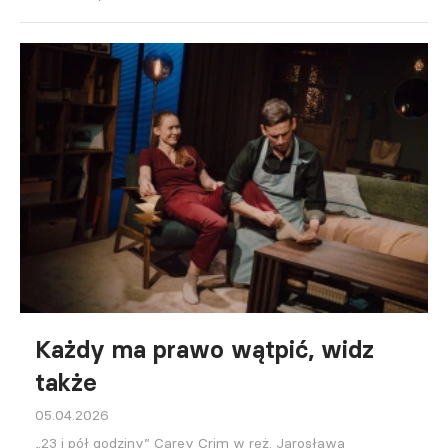
Każdy ma prawo wątpić, widz
także
05.04.2026
„23 i pół godziny” Carey Crim w reż. Jarosława