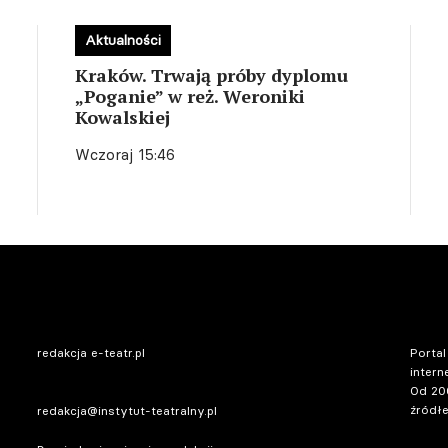
Aktualności
Kraków. Trwają próby dyplomu
„Poganie” w reż. Weroniki
Kowalskiej
Wczoraj 15:46
redakcja e-teatr.pl
Portal
intern
Od 20
źródłe
redakcja@instytut-teatralny.pl