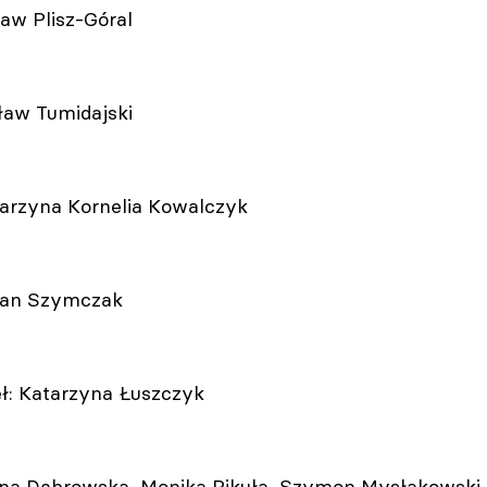
aw Plisz-Góral
ław Tumidajski
tarzyna Kornelia Kowalczyk
tian Szymczak
eł: Katarzyna Łuszczyk
na Dąbrowska, Monika Pikuła, Szymon Mysłakowski