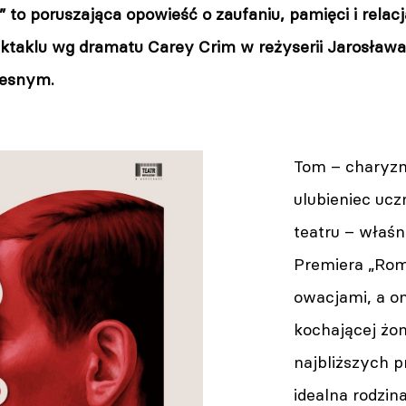
y” to poruszająca opowieść o zaufaniu, pamięci i relac
ktaklu wg dramatu Carey Crim w reżyserii Jarosława
zesnym.
Tom – charyzm
ulubieniec ucz
teatru – właśn
Premiera „Rome
owacjami, a o
kochającej żon
najbliższych pr
idealna rodzin