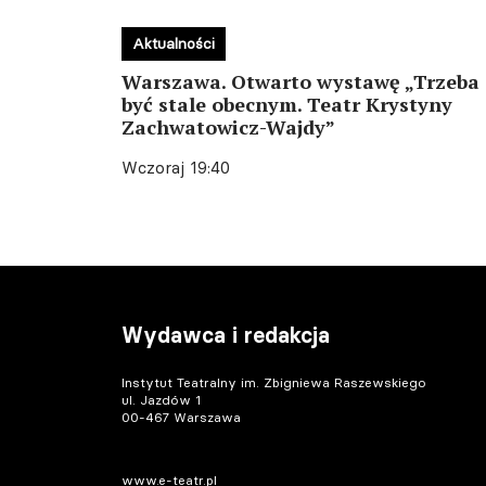
Aktualności
Warszawa. Otwarto wystawę „Trzeba
być stale obecnym. Teatr Krystyny
Zachwatowicz-Wajdy”
Wczoraj 19:40
Wydawca i redakcja
Instytut Teatralny im. Zbigniewa Raszewskiego
ul. Jazdów 1
00-467 Warszawa
www.e-teatr.pl