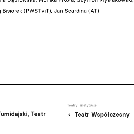
j Bisiorek (PWSTviT), Jan Scardina (AT)
Teatry i instytucje
Tumidajski, Teatr
Teatr Współczesny