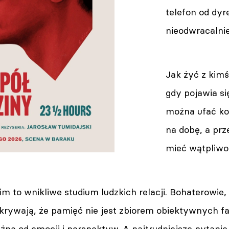
telefon od dyr
nieodwracalnie
Jak żyć z kimś,
gdy pojawia si
można ufać ko
na dobę, a prz
mieć wątpliwo
m to wnikliwe studium ludzkich relacji. Bohaterowie,
rywają, że pamięć nie jest zbiorem obiektywnych fak
ną od emocji i perspektyw. A najtrudniejsze pytanie 