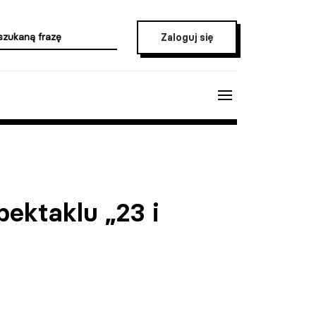
Zaloguj się
ektaklu „23 i