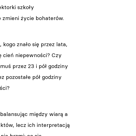
ektorki szkoły
 zmieni życie bohaterów.
 kogo znało się przez lata,
ę cień niepewności? Czy
muś przez 23 i pół godziny
ez pozostałe pół godziny
ści?
 balansując między wiarą a
tów, lecz ich interpretacją
nie brzmi: co się