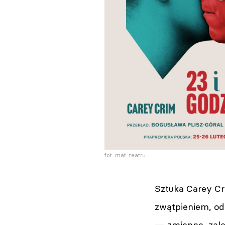
fot. mat. teatru
Sztuka Carey Cri
zwątpieniem, odk
— zmienną, zależ