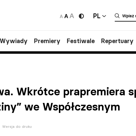
PL
/Wywiady
Premiery
Festiwale
Repertuary
a. Wkrótce prapremiera sp
ziny” we Współczesnym
Wersja do druku