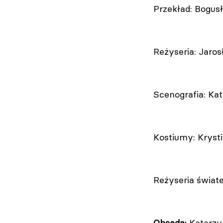
Przekład: Bogusł
Reżyseria: Jaros
Scenografia: Ka
Kostiumy: Krys
Reżyseria świat
Obsada:
Katarzy