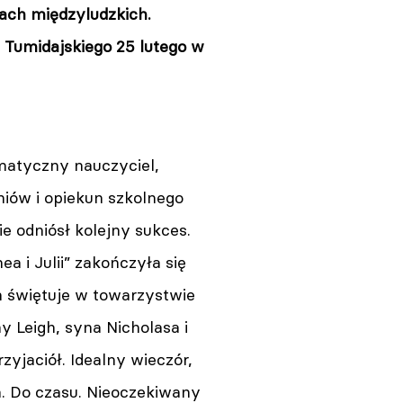
jach międzyludzkich.
 Tumidajskiego 25 lutego w
atyczny nauczyciel,
niów i opiekun szkolnego
ie odniósł kolejny sukces.
a i Julii” zakończyła się
n świętuje w towarzystwie
y Leigh, syna Nicholasa i
zyjaciół. Idealny wieczór,
a. Do czasu. Nieoczekiwany