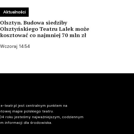
Aktualności
Olsztyn. Budowa siedziby
Olsztyńskiego Teatru Lalek może
kosztować co najmniej 70 mln zł
Wczoraj 14:54
 e-teatr.pl jest centralnym punktem na
etowej mapie polskiego teatru.
04 roku jesteśmy najważniejszym, codziennym
m informacji dla środowiska.