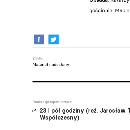
gościnnie: Macie
Źródło:
Materiał nadesłany
Realizacje repertuarowe
23 i pół godziny (reż. Jarosław 
Współczesny)