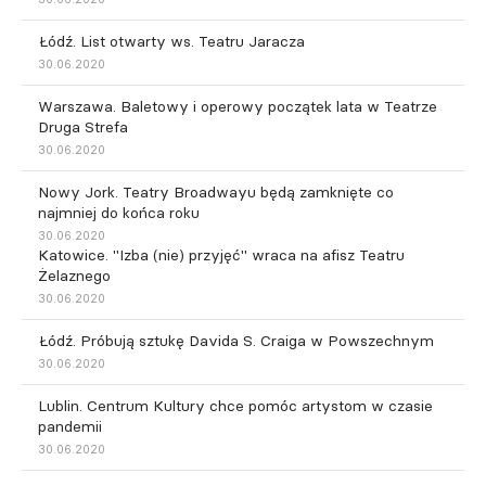
Łódź. List otwarty ws. Teatru Jaracza
30.06.2020
Warszawa. Baletowy i operowy początek lata w Teatrze
Druga Strefa
30.06.2020
Nowy Jork. Teatry Broadwayu będą zamknięte co
najmniej do końca roku
30.06.2020
Katowice. "Izba (nie) przyjęć" wraca na afisz Teatru
Żelaznego
30.06.2020
Łódź. Próbują sztukę Davida S. Craiga w Powszechnym
30.06.2020
Lublin. Centrum Kultury chce pomóc artystom w czasie
pandemii
30.06.2020