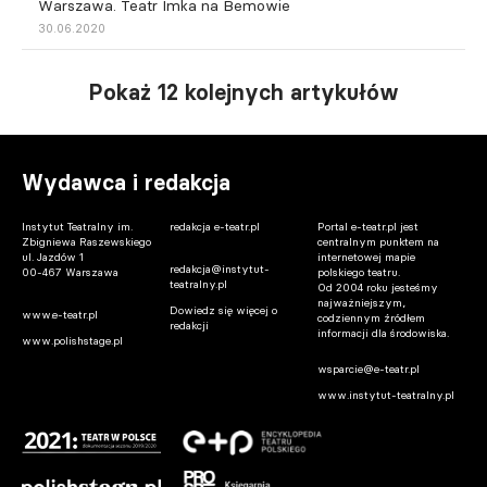
Warszawa. Teatr Imka na Bemowie
30.06.2020
Pokaż 12 kolejnych artykułów
Wydawca i redakcja
Instytut Teatralny im.
redakcja e-teatr.pl
Portal e-teatr.pl jest
Zbigniewa Raszewskiego
centralnym punktem na
ul. Jazdów 1
internetowej mapie
redakcja@instytut-
00-467 Warszawa
polskiego teatru.
teatralny.pl
Od 2004 roku jesteśmy
najważniejszym,
Dowiedz się więcej o
www.e-teatr.pl
codziennym źródłem
redakcji
informacji dla środowiska.
www.polishstage.pl
wsparcie@e-teatr.pl
www.instytut-teatralny.pl