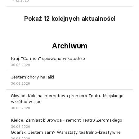
14.12.2020
Pokaż 12 kolejnych aktualności
Archiwum
Kraj. "Carmen" śpiewana w katedrze
30.06.2020
Jestem chory na lalki
30.06.2020
Gliwice. Kolejna internetowa premiera Teatru Miejskiego
wkrótce w sieci
30.06.2020
Kielce. Zamiast biurowca - remont Teatru Żeromskiego
30.06.2020
Gdańsk. Jestem sam? Warsztaty teatralno-kreatywne
30.06.2020