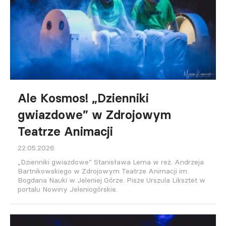
Ale Kosmos! „Dzienniki
gwiazdowe” w Zdrojowym
Teatrze Animacji
22.05.2026
„Dzienniki gwiazdowe” Stanisława Lema w reż. Andrzeja
Bartnikowskiego w Zdrojowym Teatrze Animacji im.
Bogdana Nauki w Jeleniej Górze. Pisze Urszula Liksztet w
portalu Nowiny Jeleniogórskie.