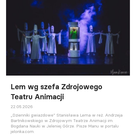
Lem wg szefa Zdrojowego
Teatru Animacji
22.05.2026
„Dzienniki gwiazdowe” Stanisława Lema w reż. Andrzeja
Bartnikowskiego w Zdrojowym Teatrze Animacji im.
Bogdana Nauki w Jeleniej Górze. Pisze Manu w portalu
jelonka.com.