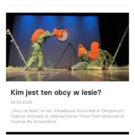
Kim jest ten obcy w lesie?
24.03.2025
„Obcy w lesie” w reż. Arkadiusza Klucznika w Zdrojowym
Teatrze Animacji w Jeleniej Górze. Pisze Piotr Grosman w
Teatrze dla Wszystkich.