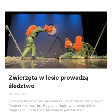
Zwierzęta w lesie prowadzą
śledztwo
24.03.2025
„Obcy w lesie" w reż. Arkadiusza Klucznika w Zdrojowym
Teatrze Animacji im. Bogdana Nauki w Jeleniej Górze-
Cieplicach. Pisze Piotr Merwan w portaliku24.pl.