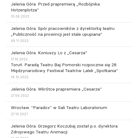
Jelenia Góra. Przed prapremierą „Rozbójnika
Hotzenplotza"
10.06.2023
Jelenia Góra. Spór pracowników z dyrektorką teatru.
„Publiczność na prowincji jest stale upupiana”
09.11.2022
Jelenia Góra. Koniuszy Lo z „Cesarza”
17.10.2022
Toruń. Paradą Teatru Baj Pomorski rozpocznie się 28.
Międzynarodowy Festiwal Teatrów Lalek „Spotkania"
14.10.2022
Jelenia Góra. Wkrótce prapremiera „Cesarza"
27.09.2022
Wrocław. "Paradox" w Sali Teatru Laboratorium
27.10.2021
Jelenia Góra. Grzegorz Koczubaj został p.o. dyrektora
Zdrojowego Teatru Animacji