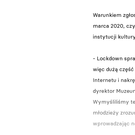
Warunkiem zgłosz
marca 2020, czyl
instytucji kultur
- Lockdown spra
więc dużą część
Internetu i nakr
dyrektor Muzeu
Wymyśliliśmy te
młodzieży zrozu
wprowadzając no