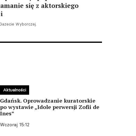
amanie się z aktorskiego
i
 Gazecie Wyborczej.
Warszawa. Wystawa „Trzeba
być stale obecnym. Teatr
Krystyny Zachwatowicz-
Wajdy”
05.08.2026 15:45
Aktualności
Gdańsk. Oprowadzanie kuratorskie
po wystawie „Idole perwersji Zofii de
Ines”
Wczoraj 15:12