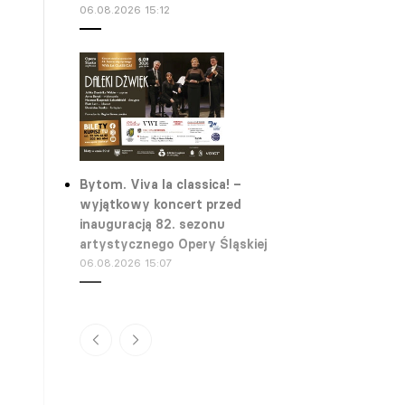
06.08.2026 15:12
Bytom. Viva la classica! –
wyjątkowy koncert przed
inauguracją 82. sezonu
artystycznego Opery Śląskiej
06.08.2026 15:07
Warszawa. „Młodzi” – spektakl
plenerowy Teatru Ochoty
06.08.2026 13:38