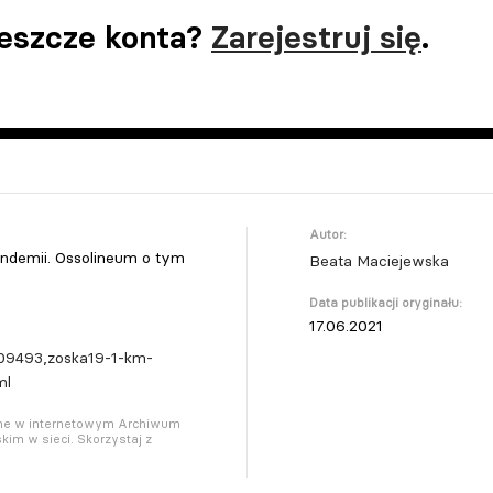
jeszcze konta?
Zarejestruj się
.
Autor:
demii. Ossolineum o tym
Beata Maciejewska
Data publikacji oryginału:
17.06.2021
209493,zoska19-1-km-
ml
pne w internetowym Archiwum
kim w sieci. Skorzystaj z