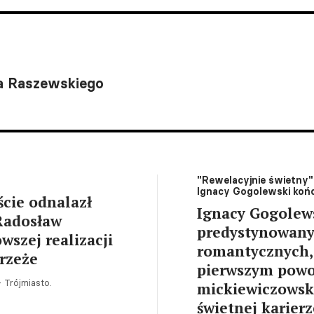
wa Raszewskiego
"Rewelacyjnie świetny", 
Ignacy Gogolewski końc
ście odnalazł
Ignacy Gogolews
Radosław
predystynowany 
wszej realizacji
romantycznych, 
brzeże
pierwszym pow
Trójmiasto.
mickiewiczows
świetnej karier