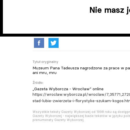
Nie masz 
Tytuł oryginalny
Muzeum Pana Tadeusza nagrodzone za prace w pan
ani mru, mru
Źródło:
„Gazeta Wyborcza - Wrocław” online
https://wroclaw.wyborcza.pl/wroclaw/7,35771,27
stad-lubie-zwierzeta-i-florystyke-szukam-kogos.ht
Wszystkie teksty Gazety Wyborczej od 1998 roku są dostę
Gazety Wyborczej - największej bazie tekstów w języku pols
prenumeraty Gazety Wyborczej.