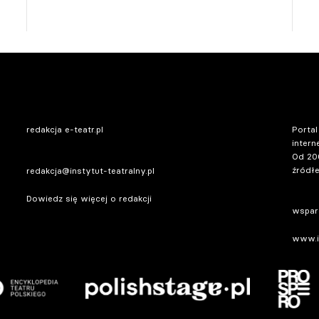
redakcja e-teatr.pl
Portal
intern
Od 20
źródłe
redakcja@instytut-teatralny.pl
Dowiedz się więcej o redakcji
wsparc
www.in