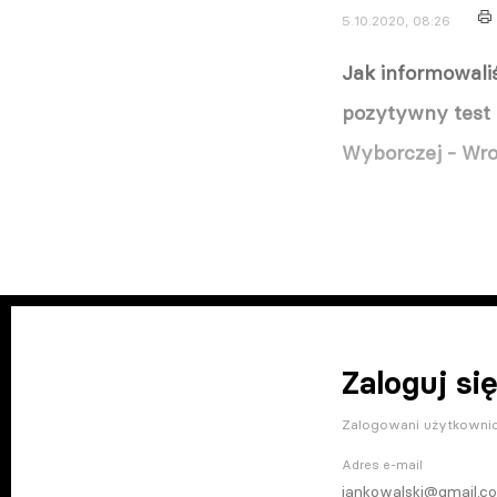
5.10.2020, 08:26
Jak informowaliś
pozytywny test 
Wyborczej - Wro
Zaloguj się
Zalogowani użytkownic
Adres e-mail