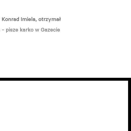
 Konrad Imiela, otrzymał
 - pisze karko w Gazecie