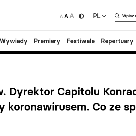
PL
/Wywiady
Premiery
Festiwale
Repertuary
. Dyrektor Capitolu Konrad
y koronawirusem. Co ze sp