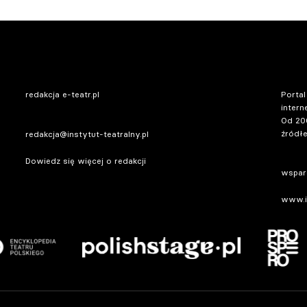
redakcja e-teatr.pl
Portal
intern
Od 20
źródłe
redakcja@instytut-teatralny.pl
Dowiedz się więcej o redakcji
wsparc
www.in