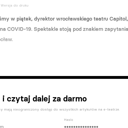
Wersja do druku
my w piątek, dyrektor wrocławskiego teatru Capitol,
na COVID-19. Spektakle stoją pod znakiem zapytania
cław.
 i czytaj dalej za darmo
y mają nieograniczony dostęp do wszystkich artykułów na e-teatrze.
Haslo