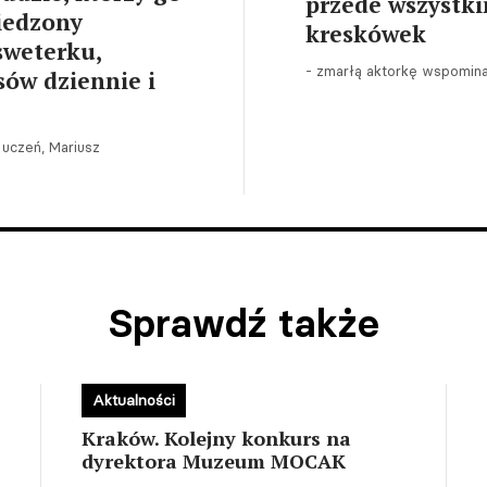
przede wszystki
wiedzony
kreskówek
sweterku,
- zmarłą aktorkę wspomina
sów dziennie i
 uczeń, Mariusz
Sprawdź także
Aktualności
Kraków. Kolejny konkurs na
dyrektora Muzeum MOCAK