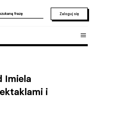
Zaloguj się
 Imiela
ektaklami i