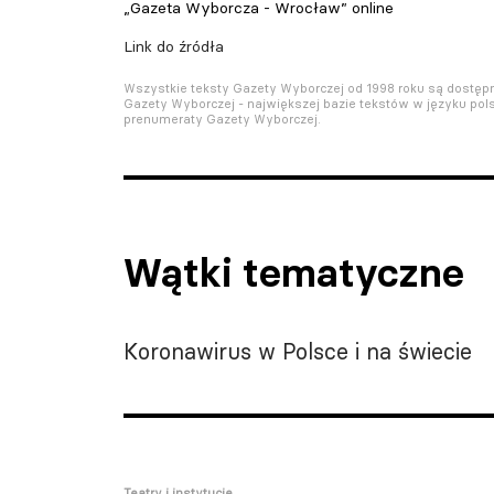
„Gazeta Wyborcza - Wrocław” online
Link do źródła
Wszystkie teksty Gazety Wyborczej od 1998 roku są dostę
Gazety Wyborczej - największej bazie tekstów w języku pols
prenumeraty Gazety Wyborczej.
Wątki tematyczne
Koronawirus w Polsce i na świecie
Teatry i instytucje