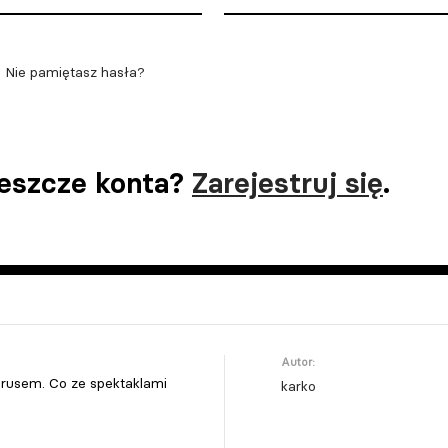
Nie pamiętasz hasła?
jeszcze konta?
Zarejestruj się
.
Autor:
irusem. Co ze spektaklami
karko