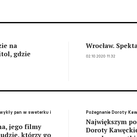
zie na
Wrocław. Spekta
tol, gdzie
02.10.2020 11:32
zwykły pan w sweterku i
Pożegnanie Doroty Kaw
Największym pol
a, jego filmy
Doroty Kawęckie
udzie, którzy go