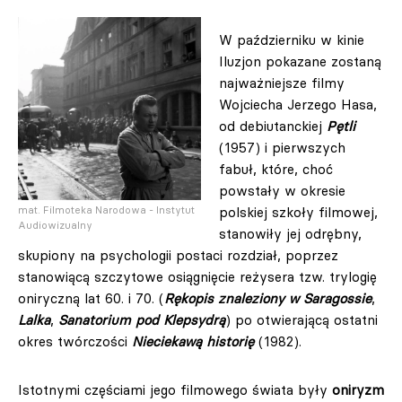
W październiku w kinie
Iluzjon pokazane zostaną
najważniejsze filmy
Wojciecha Jerzego Hasa,
od debiutanckiej
Pętli
(1957) i pierwszych
fabuł, które, choć
powstały w okresie
mat. Filmoteka Narodowa - Instytut
polskiej szkoły filmowej,
Audiowizualny
stanowiły jej odrębny,
skupiony na psychologii postaci rozdział, poprzez
stanowiącą szczytowe osiągnięcie reżysera tzw. trylogię
oniryczną lat 60. i 70. (
Rękopis znaleziony w Saragossie
,
Lalka
,
Sanatorium pod Klepsydrą
) po otwierającą ostatni
okres twórczości
Nieciekawą historię
(1982).
Istotnymi częściami jego filmowego świata były
oniryzm