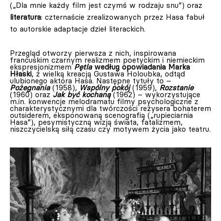
(„Dla mnie każdy film jest czymś w rodzaju snu”) oraz
literatura
: czternaście zrealizowanych przez Hasa fabuł
to autorskie adaptacje dzieł literackich.
Przegląd otworzy pierwsza z nich, inspirowana
francuskim czarnym realizmem poetyckim i niemieckim
ekspresjonizmem
Pętla
według opowiadania Marka
Hłaski
, z wielką kreacją Gustawa Holoubka, odtąd
ulubionego aktora Hasa. Następne tytuły to –
Pożegnania
(1958),
Wspólny pokój
(1959),
Rozstanie
(1960) oraz
Jak być kochaną
(1962) – wykorzystujące
m.in. konwencje melodramatu filmy psychologiczne z
charakterystycznymi dla twórczości reżysera bohaterem
outsiderem, eksponowaną scenografią („rupieciarnia
Hasa”), pesymistyczną wizją świata, fatalizmem,
niszczycielską siłą czasu czy motywem życia jako teatru.