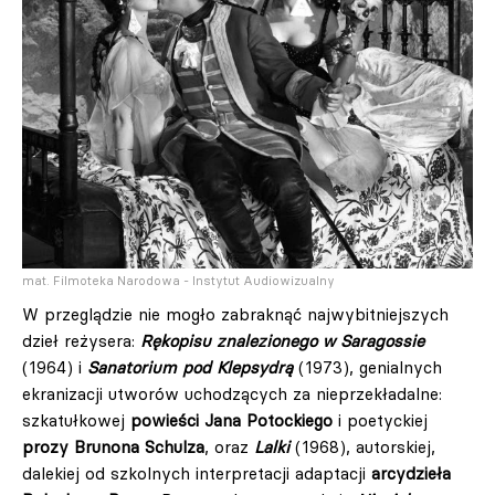
mat. Filmoteka Narodowa - Instytut Audiowizualny
W przeglądzie nie mogło zabraknąć najwybitniejszych
dzieł reżysera:
Rękopisu znalezionego w Saragossie
(1964) i
Sanatorium pod Klepsydrą
(1973), genialnych
ekranizacji utworów uchodzących za nieprzekładalne:
szkatułkowej
powieści Jana Potockiego
i poetyckiej
prozy Brunona Schulza
, oraz
Lalki
(1968), autorskiej,
dalekiej od szkolnych interpretacji adaptacji
arcydzieła