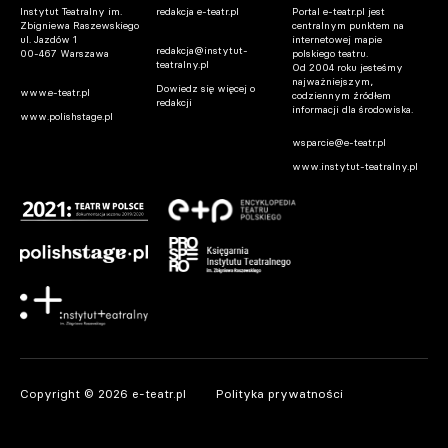
Instytut Teatralny im.
redakcja e-teatr.pl
Portal e-teatr.pl jest
Zbigniewa Raszewskiego
centralnym punktem na
ul. Jazdów 1
internetowej mapie
redakcja@instytut-
00-467 Warszawa
polskiego teatru.
teatralny.pl
Od 2004 roku jesteśmy
najważniejszym,
Dowiedz się więcej o
www.e-teatr.pl
codziennym źródłem
redakcji
informacji dla środowiska.
www.polishstage.pl
wsparcie@e-teatr.pl
www.instytut-teatralny.pl
Warszawa. Iga Cembrzyńska spocznie na
Powązkach Wojskowych
07.08.2026 13:27
Wrocław. Woronowicz, Ostaszewska i
Copyright © 2026 e-teatr.pl
Polityka prywatności
Chyra. Gwiazdy wystąpią na Dworcu
Głównym