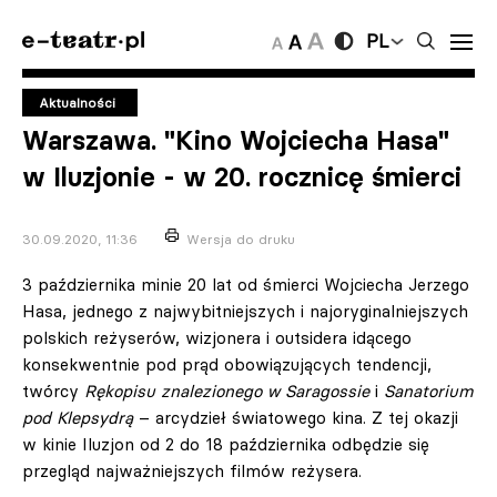
PL
Aktualności
Warszawa. "Kino Wojciecha Hasa"
w Iluzjonie - w 20. rocznicę śmierci
30.09.2020, 11:36
Wersja do druku
3 października minie 20 lat od śmierci Wojciecha Jerzego
Hasa, jednego z najwybitniejszych i najoryginalniejszych
polskich reżyserów, wizjonera i outsidera idącego
konsekwentnie pod prąd obowiązujących tendencji,
twórcy
Rękopisu znalezionego w Saragossie
i
Sanatorium
pod Klepsydrą
– arcydzieł światowego kina. Z tej okazji
w kinie Iluzjon od 2 do 18 października odbędzie się
przegląd najważniejszych filmów reżysera.