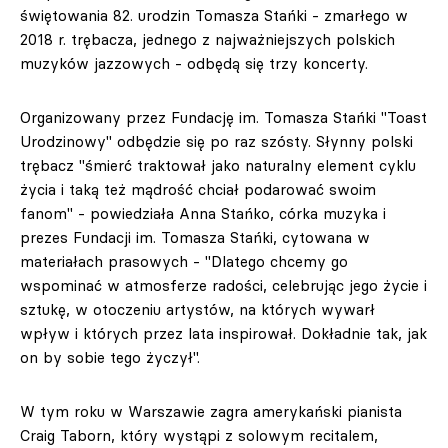
świętowania 82. urodzin Tomasza Stańki - zmarłego w
2018 r. trębacza, jednego z najważniejszych polskich
muzyków jazzowych - odbędą się trzy koncerty.
Organizowany przez Fundację im. Tomasza Stańki "Toast
Urodzinowy" odbędzie się po raz szósty. Słynny polski
trębacz "śmierć traktował jako naturalny element cyklu
życia i taką też mądrość chciał podarować swoim
fanom" - powiedziała Anna Stańko, córka muzyka i
prezes Fundacji im. Tomasza Stańki, cytowana w
materiałach prasowych - "Dlatego chcemy go
wspominać w atmosferze radości, celebrując jego życie i
sztukę, w otoczeniu artystów, na których wywarł
wpływ i których przez lata inspirował. Dokładnie tak, jak
on by sobie tego życzył".
W tym roku w Warszawie zagra amerykański pianista
Craig Taborn, który wystąpi z solowym recitalem,