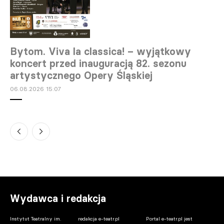
Bytom. Viva la classica! – wyjątkowy
koncert przed inauguracją 82. sezonu
artystycznego Opery Śląskiej
06.08.2026 15:07
Warszawa. „Młodzi” – spektakl plenerowy
Teatru Ochoty
06.08.2026 13:38
Wydawca i redakcja
Instytut Teatralny im.
redakcja e-teatr.pl
Portal e-teatr.pl jest