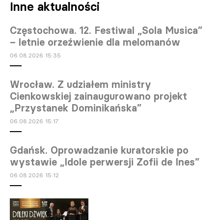
Inne aktualności
Częstochowa. 12. Festiwal „Sola Musica”
– letnie orzeźwienie dla melomanów
06.08.2026 15:35
Wrocław. Z udziałem ministry
Cienkowskiej zainaugurowano projekt
„Przystanek Dominikańska”
06.08.2026 15:17
Gdańsk. Oprowadzanie kuratorskie po
wystawie „Idole perwersji Zofii de Ines”
06.08.2026 15:12