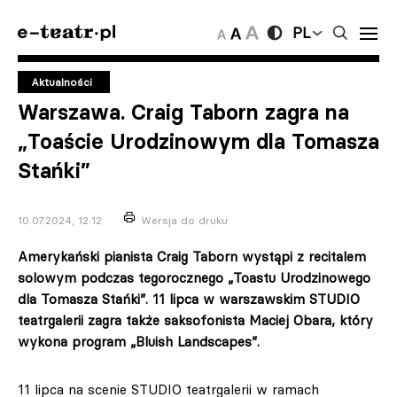
PL
Aktualności
Warszawa. Craig Taborn zagra na
„Toaście Urodzinowym dla Tomasza
Stańki”
10.07.2024, 12:12
Wersja do druku
Amerykański pianista Craig Taborn wystąpi z recitalem
solowym podczas tegorocznego „Toastu Urodzinowego
dla Tomasza Stańki”. 11 lipca w warszawskim STUDIO
teatrgalerii zagra także saksofonista Maciej Obara, który
wykona program „Bluish Landscapes”.
11 lipca na scenie STUDIO teatrgalerii w ramach