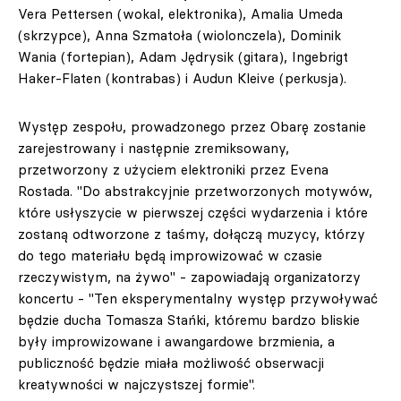
Vera Pettersen (wokal, elektronika), Amalia Umeda
(skrzypce), Anna Szmatoła (wiolonczela), Dominik
Wania (fortepian), Adam Jędrysik (gitara), Ingebrigt
Haker-Flaten (kontrabas) i Audun Kleive (perkusja).
Występ zespołu, prowadzonego przez Obarę zostanie
zarejestrowany i następnie zremiksowany,
przetworzony z użyciem elektroniki przez Evena
Rostada. "Do abstrakcyjnie przetworzonych motywów,
które usłyszycie w pierwszej części wydarzenia i które
zostaną odtworzone z taśmy, dołączą muzycy, którzy
do tego materiału będą improwizować w czasie
rzeczywistym, na żywo" - zapowiadają organizatorzy
koncertu - "Ten eksperymentalny występ przywoływać
będzie ducha Tomasza Stańki, któremu bardzo bliskie
były improwizowane i awangardowe brzmienia, a
publiczność będzie miała możliwość obserwacji
kreatywności w najczystszej formie".