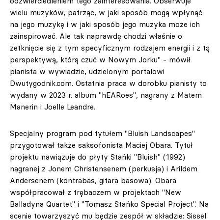
odzwierciedleniem tego zainteresowania. Obserwuje
wielu muzyków, patrząc, w jaki sposób mogą wpłynąć
na jego muzykę i w jaki sposób jego muzyka może ich
zainspirować. Ale tak naprawdę chodzi właśnie o
zetknięcie się z tym specyficznym rodzajem energii i z tą
perspektywą, którą czuć w Nowym Jorku" - mówił
pianista w wywiadzie, udzielonym portalowi
Dwutygodnik.com. Ostatnia praca w dorobku pianisty to
wydany w 2023 r. album "hEARoes", nagrany z Matem
Manerin i Joelle Leandre.
Specjalny program pod tytułem "Bluish Landscapes"
przygotował także saksofonista Maciej Obara. Tytuł
projektu nawiązuje do płyty Stańki "Bluish" (1992)
nagranej z Jonem Christensenem (perkusja) i Arildem
Andersenem (kontrabas, gitara basowa). Obara
współpracował z trębaczem w projektach "New
Balladyna Quartet" i "Tomasz Stańko Special Project". Na
scenie towarzyszyć mu będzie zespół w składzie: Sissel