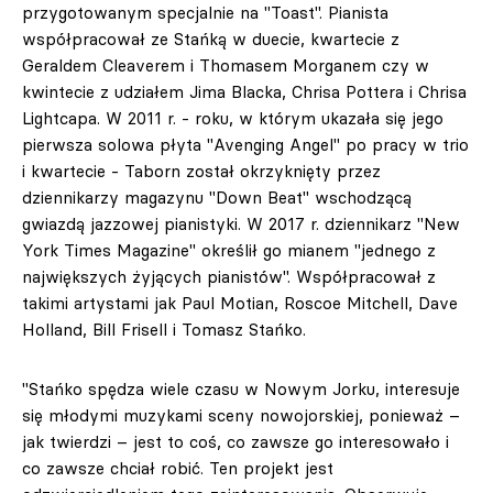
przygotowanym specjalnie na "Toast". Pianista
współpracował ze Stańką w duecie, kwartecie z
Geraldem Cleaverem i Thomasem Morganem czy w
kwintecie z udziałem Jima Blacka, Chrisa Pottera i Chrisa
Lightcapa. W 2011 r. - roku, w którym ukazała się jego
pierwsza solowa płyta "Avenging Angel" po pracy w trio
i kwartecie - Taborn został okrzyknięty przez
dziennikarzy magazynu "Down Beat" wschodzącą
gwiazdą jazzowej pianistyki. W 2017 r. dziennikarz "New
York Times Magazine" określił go mianem "jednego z
największych żyjących pianistów". Współpracował z
takimi artystami jak Paul Motian, Roscoe Mitchell, Dave
Holland, Bill Frisell i Tomasz Stańko.
"Stańko spędza wiele czasu w Nowym Jorku, interesuje
się młodymi muzykami sceny nowojorskiej, ponieważ –
jak twierdzi – jest to coś, co zawsze go interesowało i
co zawsze chciał robić. Ten projekt jest