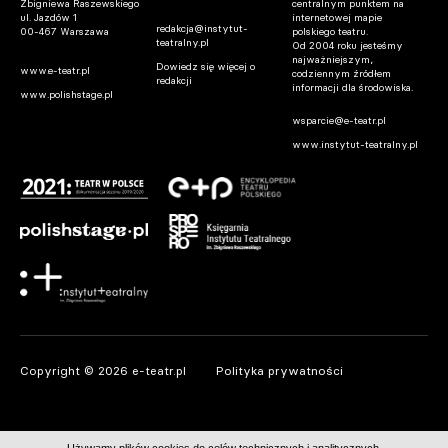
Zbigniewa Raszewskiego
centralnym punktem na
Warszawa. Premiera spektaklu „Osiecka”
ul. Jazdów 1
internetowej mapie
redakcja@instytut-
00-467 Warszawa
polskiego teatru.
w reż. Ewy Telegi w Teatrze Ateneum w
teatralny.pl
Od 2004 roku jesteśmy
najważniejszym,
październiku
Dowiedz się więcej o
www.e-teatr.pl
codziennym źródłem
redakcji
informacji dla środowiska.
06.08.2026 12:00
www.polishstage.pl
wsparcie@e-teatr.pl
www.instytut-teatralny.pl
Warszawa. Oświadczenie Joanny Zdrady
06.08.2026 10:48
Copyright © 2026 e-teatr.pl
Polityka prywatności