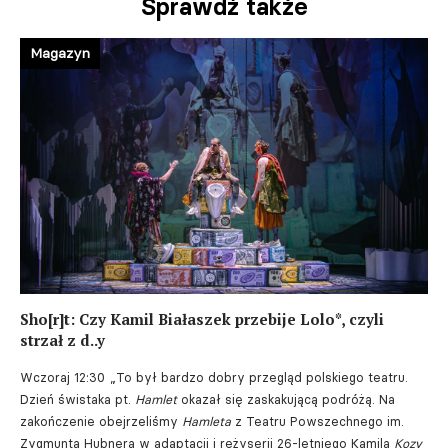
Sprawdź także
Magazyn
Sho[r]t: Czy Kamil Białaszek przebije Lolo*, czyli
strzał z d..y
Wczoraj 12:30
„To był bardzo dobry przegląd polskiego teatru.
Dzień świstaka pt.
Hamlet
okazał się zaskakującą podróżą. Na
zakończenie obejrzeliśmy
Hamleta
z Teatru Powszechnego im.
Zygmunta Hubnera w adaptacji i reżyserii 26-letniego Kamila
Kozy