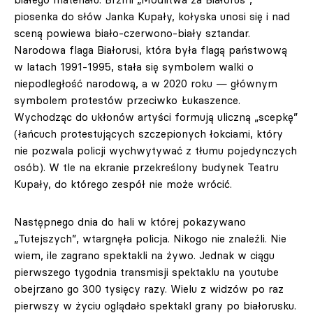
piosenka do słów Janka Kupały, kołyska unosi się i nad
sceną powiewa biało-czerwono-biały sztandar.
Narodowa flaga Białorusi, która była flagą państwową
w latach 1991-1995, stała się symbolem walki o
niepodległość narodową, a w 2020 roku — głównym
symbolem protestów przeciwko Łukaszence.
Wychodząc do ukłonów artyści formują uliczną „scepkę”
(łańcuch protestujących szczepionych łokciami, który
nie pozwala policji wychwytywać z tłumu pojedynczych
osób). W tle na ekranie przekreślony budynek Teatru
Kupały, do którego zespół nie może wrócić.
Następnego dnia do hali w której pokazywano
„Tutejszych”, wtargnęła policja. Nikogo nie znaleźli. Nie
wiem, ile zagrano spektakli na żywo. Jednak w ciągu
pierwszego tygodnia transmisji spektaklu na youtube
obejrzano go 300 tysięcy razy. Wielu z widzów po raz
pierwszy w życiu oglądało spektakl grany po białorusku.