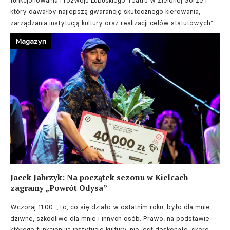
funkcjonowania i rozwoju Lubuskiego Teatru w Zielonej Górze i
który dawałby najlepszą gwarancję skutecznego kierowania,
zarządzania instytucją kultury oraz realizacji celów statutowych”
Magazyn
Jacek Jabrzyk: Na początek sezonu w Kielcach
zagramy „Powrót Odysa”
Wczoraj 11:00
„To, co się działo w ostatnim roku, było dla mnie
dziwne, szkodliwe dla mnie i innych osób. Prawo, na podstawie
którego funkcjonują instytucje kultury, nie jest doskonałe, skoro