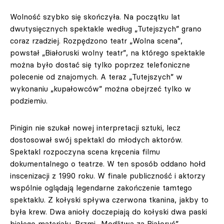
Wolność szybko się skończyła. Na początku lat
dwutysięcznych spektakle według „Tutejszych” grano
coraz rzadziej. Rozpędzono teatr „Wolna scena”,
powstał „Białoruski wolny teatr”, na którego spektakle
można było dostać się tylko poprzez telefoniczne
polecenie od znajomych. A teraz „Tutejszych” w
wykonaniu „kupałowców” można obejrzeć tylko w
podziemiu.
Pinigin nie szukał nowej interpretacji sztuki, lecz
dostosował swój spektakl do młodych aktorów.
Spektakl rozpoczyna scena kręcenia filmu
dokumentalnego o teatrze. W ten sposób oddano hołd
inscenizacji z 1990 roku. W finale publiczność i aktorzy
wspólnie oglądają legendarne zakończenie tamtego
spektaklu. Z kołyski spływa czerwona tkanina, jakby to
była krew. Dwa anioły doczepiają do kołyski dwa paski
białego materiału. Brzmi „Modlitwa za Białoruś”,