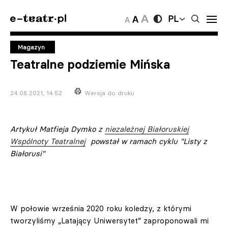
PL
Magazyn
Teatralne podziemie Mińska
24.08.2021, 14:52
Wersja do druku
Artykuł Matfieja Dymko z
niezależnej Białoruskiej
Wspólnoty Teatralnej
powstał w ramach cyklu "Listy z
Białorusi"
W połowie września 2020 roku koledzy, z którymi
tworzyliśmy „Latający Uniwersytet” zaproponowali mi