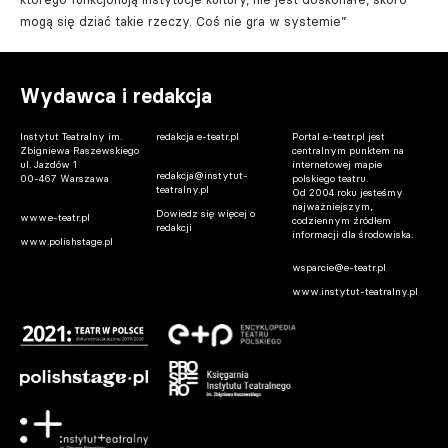
mogą się dziać takie rzeczy. Coś nie gra w systemie”
Wydawca i redakcja
Instytut Teatralny im.
redakcja e-teatr.pl
Portal e-teatr.pl jest
Zbigniewa Raszewskiego
centralnym punktem na
ul. Jazdów 1
internetowej mapie
redakcja@instytut-
00-467 Warszawa
polskiego teatru.
teatralny.pl
Od 2004 roku jesteśmy
najważniejszym,
Dowiedz się więcej o
www.e-teatr.pl
codziennym źródłem
redakcji
informacji dla środowiska.
www.polishstage.pl
wsparcie@e-teatr.pl
www.instytut-teatralny.pl