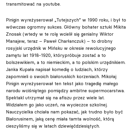
transmitować na youtube.
Pinigin wyreżyserował „Tutejszych” w 1990 roku, i był to
wówczas ogromny sukces. Główny bohater sztuki Mikita
Znosak (wtedy w te rolę wcielił się genialny Wiktor
Manajew, teraz – Paweł Charłanczuk) – to drobny
rosyjski urzędnik w Mińsku w okresie rewolucyjnego
zamętu lat 1918-1920, którypróbuje zostać a to
bolszewikiem, a to niemieckim, a to polskim urzędnikiem.
Janka Kupała napisał komedię o ludziach, którzy
zapomnieli o swoich białoruskich korzeniach. Mikołaj
Pinigin wyreżyserował ten tekst jako tragedię małego
narodu wciśniętego pomiędzy ambitne supermocarstwa.
Spektakl utrzymał się na afiszu przez wiele lat.
Widziałem go jako uczeń, na wycieczce szkolnej.
Nauczycielka chciała nam pokazać, jak trudno było być
Białorusinem, jaką cenę miała tamta wolność, którą
cieszyliśmy się w latach dziewięćdziesiątych.