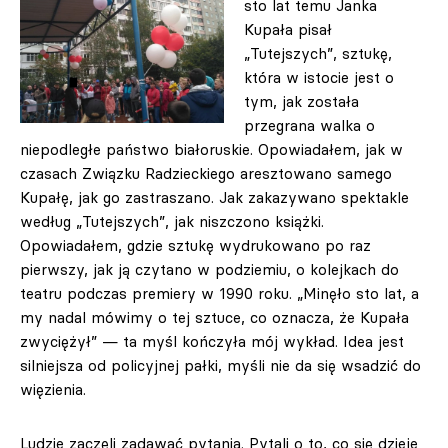
sto lat temu Janka
Kupała pisał
„Tutejszych”, sztukę,
która w istocie jest o
tym, jak została
przegrana walka o
niepodległe państwo białoruskie. Opowiadałem, jak w
czasach Związku Radzieckiego aresztowano samego
Kupałę, jak go zastraszano. Jak zakazywano spektakle
według „Tutejszych”, jak niszczono książki.
Opowiadałem, gdzie sztukę wydrukowano po raz
pierwszy, jak ją czytano w podziemiu, o kolejkach do
teatru podczas premiery w 1990 roku. „Minęło sto lat, a
my nadal mówimy o tej sztuce, co oznacza, że Kupała
zwyciężył” — ta myśl kończyła mój wykład. Idea jest
silniejsza od policyjnej pałki, myśli nie da się wsadzić do
więzienia.
Ludzie zaczęli zadawać pytania. Pytali o to, co się dzieje