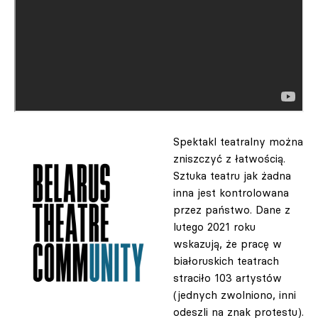
Spektakl teatralny można
zniszczyć z łatwością.
Sztuka teatru jak żadna
inna jest kontrolowana
przez państwo. Dane z
lutego 2021 roku
wskazują, że pracę w
białoruskich teatrach
straciło 103 artystów
(jednych zwolniono, inni
odeszli na znak protestu).