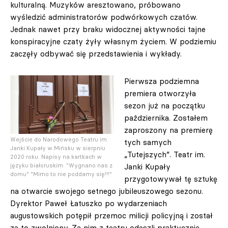
kulturalną. Muzyków aresztowano, próbowano
wyśledzić administratorów podwórkowych czatów.
Jednak nawet przy braku widocznej aktywności tajne
konspiracyjne czaty żyły własnym życiem. W podziemiu
zaczęły odbywać się przedstawienia i wykłady.
Pierwsza podziemna
premiera otworzyła
sezon już na początku
października. Zostałem
zaproszony na premierę
Wejście do Narodowego Teatru im.
tych samych
Janki Kupały w Mińsku w sierpniu
„Tutejszych”. Teatr im.
2020 roku. Napisy na kartkach w
języku białoruskim: "Wygnano nas z
Janki Kupały
domu" "Mimo to nie poddamy się!!!"
przygotowywał tę sztukę
na otwarcie swojego setnego jubileuszowego sezonu.
Dyrektor Paweł Łatuszko po wydarzeniach
augustowskich potępił przemoc milicji policyjną i został
za to zwolniony. Za nim z teatru odeszli praktycznie