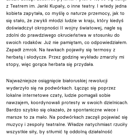
z Teatrem im. Janki Kupały, o inne teatry. I wtedy jedna
kobieta zapytała, co myślę o naturze przemocy, jak to
się stało, że zwykli młodzi ludzie w kraju, który kiedyś
doświadczył okropności II wojny światowej, nagle są
zdolni do prawdziwego okrucieństwa w stosunku do
swoich rodaków. Już nie pamiętam, co odpowiedziałem.
Zapadł zmrok. Na ławkach pojawiły się termosy z
herbatą i słodycze. Przez godzinę wykładu zmarzły mi
stopy, więc gorąca herbata się przydała.
Najważniejsze osiągnięcie białoruskiej rewolucji
wydarzyło się na podwórkach. Łącząc się poprzez
lokalne internetowe czaty, ludzie pomagali sobie
nawzajem, koordynowali protesty w swoich dzielnicach.
Bardzo szybko się okazało, że spontaniczne wiece i
marsze to za mało. Na podwórkach zaczęli pojawiać się
muzycy i zespoły teatralne. Władze natychmiast rzuciły
wszystkie siły, by stłumić tę oddolną działalność