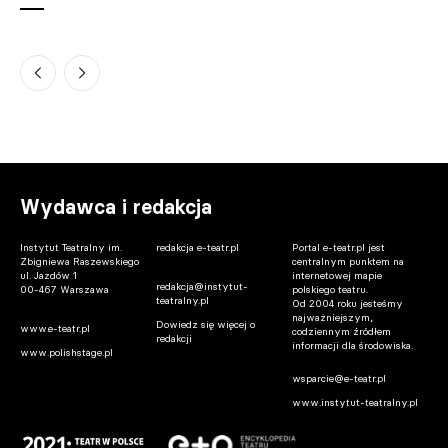
Warszawa. Teatralne lato na szóstym
piętrze Pałacu Kultury trwa
07.08.2026 14:30
Gdańsk. Donald Tusk spotkał się z Jesse
Eisenbergiem. Aktor dostał wyjątkowy
prezent
Wydawca i redakcja
07.08.2026 13:45
Instytut Teatralny im.
redakcja e-teatr.pl
Portal e-teatr.pl jest
Zbigniewa Raszewskiego
centralnym punktem na
ul. Jazdów 1
internetowej mapie
redakcja@instytut-
00-467 Warszawa
polskiego teatru.
teatralny.pl
Od 2004 roku jesteśmy
najważniejszym,
Dowiedz się więcej o
www.e-teatr.pl
codziennym źródłem
redakcji
informacji dla środowiska.
www.polishstage.pl
wsparcie@e-teatr.pl
www.instytut-teatralny.pl
Warszawa. Iga Cembrzyńska spocznie na
Powązkach Wojskowych