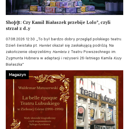
Sho[r]t: Czy Kamil Białaszek przebije Lolo*, czyli
strzał z d..y
07.08.2026 12:30
„To był bardzo dobry przegląd polskiego teatru.
Dzień świstaka pt.
Hamlet
okazał się zaskakującą podróżą. Na
zakończenie obejrzeliśmy
Hamleta
z Teatru Powszechnego im.
Zygmunta Hubnera w adaptacji i reżyserii 26-letniego Kamila
Kozy
Białaszka”
Magazyn