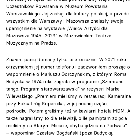
Uczestników Powstania w Muzeum Powstania
Warszawskiego. Jej zasługi dla kultury polskiej, a przede
wszystkim dla Warszawy i Mazowsza znalazły swoje
upamiętnienie na wystawie „Wielcy Artyści dla
Mazowsza 1945 -2023” w Mazowieckim Teatrze
Muzycznym na Pradze.
Znałem panią Romanę tylko telefonicznie. W 2021 roku
otrzymałem jej numer telefonu i zadzwoniłem prosząc o
wspomnienie o Mariuszu Gorczyńskim, z którym Roma
Budycka w 1974 roku zagrała w programie „Szemrane
tango. Program starowarszawski” w reżyserii Marka
Wilewskiego. „Premierę mieliśmy w restauracji Kameralna
przy Foksal róg Kopernika, w jej nocnej części,
pośrodku. Potem graliśmy też w kawiarni hotelu MDM. A
także nagraliśmy to dla telewizji, o ile pamiętam zdjęcia
mieliśmy na Starym Mieście, chyba gdzieś na Podwalu”
– wspominał Czesław Bogdański (poza Budycką,