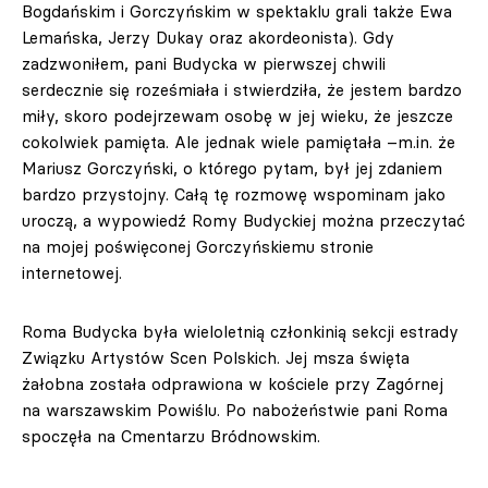
Bogdańskim i Gorczyńskim w spektaklu grali także Ewa
Lemańska, Jerzy Dukay oraz akordeonista). Gdy
zadzwoniłem, pani Budycka w pierwszej chwili
serdecznie się roześmiała i stwierdziła, że jestem bardzo
miły, skoro podejrzewam osobę w jej wieku, że jeszcze
cokolwiek pamięta. Ale jednak wiele pamiętała –m.in. że
Mariusz Gorczyński, o którego pytam, był jej zdaniem
bardzo przystojny. Całą tę rozmowę wspominam jako
uroczą, a wypowiedź Romy Budyckiej można przeczytać
na mojej poświęconej Gorczyńskiemu stronie
internetowej.
Roma Budycka była wieloletnią członkinią sekcji estrady
Związku Artystów Scen Polskich. Jej msza święta
żałobna została odprawiona w kościele przy Zagórnej
na warszawskim Powiślu. Po nabożeństwie pani Roma
spoczęła na Cmentarzu Bródnowskim.