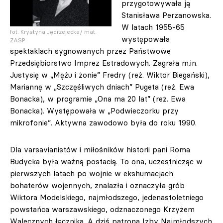
przygotowywała ją
Stanisława Perzanowska.
W latach 1955-65
fot. Krystyna Jędrzejecka/ mat.
występowała
ZASP
spektaklach sygnowanych przez Państwowe
Przedsiębiorstwo Imprez Estradowych. Zagrała m.in.
Justysię w „Mężu i żonie” Fredry (reż. Wiktor Biegański),
Mariannę w „Szczęśliwych dniach” Pugeta (reż. Ewa
Bonacka), w programie „Ona ma 20 lat” (reż. Ewa
Bonacka). Występowała w „Podwieczorku przy
mikrofonie”. Aktywna zawodowo była do roku 1990.
Dla varsavianistów i miłośników historii pani Roma
Budycka była ważną postacią. To ona, uczestnicząc w
pierwszych latach po wojnie w ekshumacjach
bohaterów wojennych, znalazła i oznaczyła grób
Wiktora Modelskiego, najmłodszego, jedenastoletniego
powstańca warszawskiego, odznaczonego Krzyżem
Walecznych łącznika. A dziś patrona Izby Najmłodszych