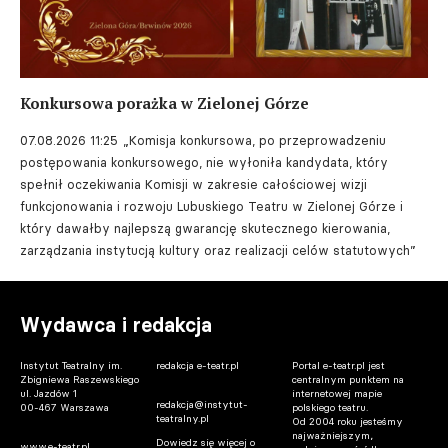
Konkursowa porażka w Zielonej Górze
07.08.2026 11:25
„Komisja konkursowa, po przeprowadzeniu
postępowania konkursowego, nie wyłoniła kandydata, który
spełnił oczekiwania Komisji w zakresie całościowej wizji
funkcjonowania i rozwoju Lubuskiego Teatru w Zielonej Górze i
który dawałby najlepszą gwarancję skutecznego kierowania,
zarządzania instytucją kultury oraz realizacji celów statutowych”
Wydawca i redakcja
Instytut Teatralny im.
redakcja e-teatr.pl
Portal e-teatr.pl jest
Zbigniewa Raszewskiego
centralnym punktem na
ul. Jazdów 1
internetowej mapie
redakcja@instytut-
00-467 Warszawa
polskiego teatru.
teatralny.pl
Od 2004 roku jesteśmy
najważniejszym,
Dowiedz się więcej o
www.e-teatr.pl