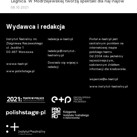
Legnica. W Modrzejewskiej tworzą spektakl dla naj-najów
08.10.2021
Wydawca i redakcja
Instytut Teatralny im.
redakcja e-teatr.pl
Portal e-teatr.pl jest
Zbigniewa Raszewskiego
centralnym punktem na
ul. Jazdów 1
internetowej mapie
redakcja@instytut-
00-467 Warszawa
polskiego teatru.
teatralny.pl
Od 2004 roku jesteśmy
najważniejszym,
Dowiedz się więcej o
www.e-teatr.pl
codziennym źródłem
redakcji
informacji dla środowiska.
www.polishstage.pl
wsparcie@e-teatr.pl
www.instytut-teatralny.pl