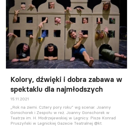
Kolory, dźwięki i dobra zabawa w
spektaklu dla najmłodszych
15.11.2021
„Rok na ziemi. Cztery pory roku” wg scenar. Joanny
Gonschorek i Zespołu w reż. Joanny Gonschorek w
Teatrze im. H. Modrzejewskiej w Legnicy. Pisze Konrad
Pruszyński w Legnickiej Gazecie Teatralnej @kt.