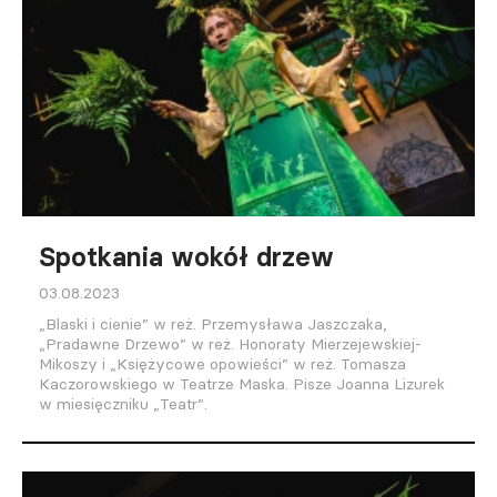
Spotkania wokół drzew
03.08.2023
„Blaski i cienie” w reż. Przemysława Jaszczaka,
„Pradawne Drzewo” w reż. Honoraty Mierzejewskiej-
Mikoszy i „Księżycowe opowieści” w reż. Tomasza
Kaczorowskiego w Teatrze Maska. Pisze Joanna Lizurek
w miesięczniku „Teatr”.