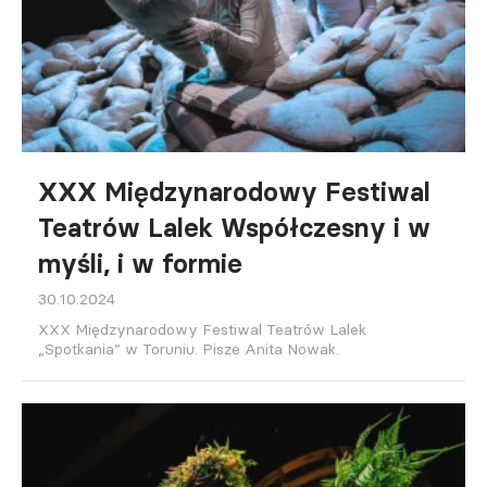
XXX Międzynarodowy Festiwal
Teatrów Lalek Współczesny i w
myśli, i w formie
30.10.2024
XXX Międzynarodowy Festiwal Teatrów Lalek
„Spotkania” w Toruniu. Pisze Anita Nowak.