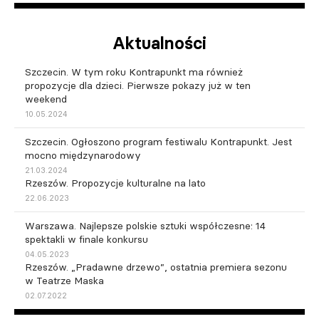
Aktualności
Szczecin. W tym roku Kontrapunkt ma również
propozycje dla dzieci. Pierwsze pokazy już w ten
weekend
10.05.2024
Szczecin. Ogłoszono program festiwalu Kontrapunkt. Jest
mocno międzynarodowy
21.03.2024
Rzeszów. Propozycje kulturalne na lato
22.06.2023
Warszawa. Najlepsze polskie sztuki współczesne: 14
spektakli w finale konkursu
04.05.2023
Rzeszów. „Pradawne drzewo”, ostatnia premiera sezonu
w Teatrze Maska
02.07.2022