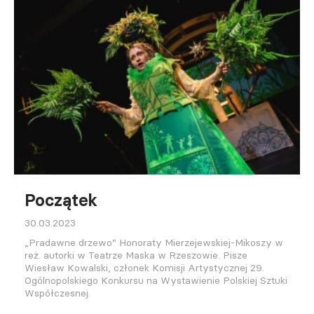
Początek
30.03.2023
„Pradawne drzewo” Honoraty Mierzejewskiej-Mikoszy w
reż. autorki w Teatrze Maska w Rzeszowie. Pisze
Wiesław Kowalski, członek Komisji Artystycznej 29.
Ogólnopolskiego Konkursu na Wystawienie Polskiej Sztuki
Współczesnej.