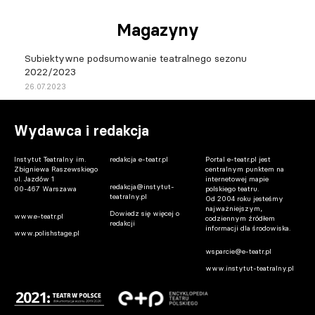
Magazyny
Subiektywne podsumowanie teatralnego sezonu
2022/2023
26.07.2023
Wydawca i redakcja
Instytut Teatralny im.
redakcja e-teatr.pl
Portal e-teatr.pl jest
Zbigniewa Raszewskiego
centralnym punktem na
ul. Jazdów 1
internetowej mapie
redakcja@instytut-
00-467 Warszawa
polskiego teatru.
teatralny.pl
Od 2004 roku jesteśmy
najważniejszym,
Dowiedz się więcej o
www.e-teatr.pl
codziennym źródłem
redakcji
informacji dla środowiska.
www.polishstage.pl
wsparcie@e-teatr.pl
www.instytut-teatralny.pl