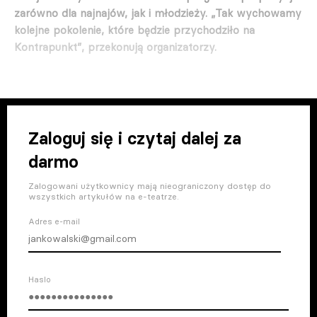
zarówno dla najnajów, jak i młodzieży. „Tak wychowamy
kolejne pokolenie, które będzie przychodziło na
Kontrapunkt”, przekonują organizatorzy.
Zaloguj się i czytaj dalej za
darmo
Zalogowani użytkownicy mają nieograniczony dostęp do
wszystkich artykułów na e-teatrze.
Adres e-mail
Haslo