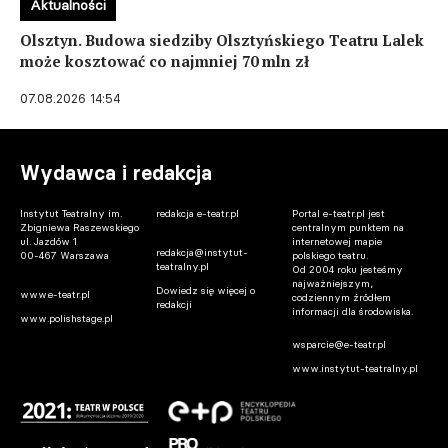
Aktualności
Olsztyn. Budowa siedziby Olsztyńskiego Teatru Lalek
może kosztować co najmniej 70 mln zł
07.08.2026 14:54
Wydawca i redakcja
Instytut Teatralny im.
redakcja e-teatr.pl
Portal e-teatr.pl jest
Zbigniewa Raszewskiego
centralnym punktem na
ul. Jazdów 1
internetowej mapie
redakcja@instytut-
00-467 Warszawa
polskiego teatru.
teatralny.pl
Od 2004 roku jesteśmy
najważniejszym,
Dowiedz się więcej o
www.e-teatr.pl
codziennym źródłem
redakcji
informacji dla środowiska.
www.polishstage.pl
wsparcie@e-teatr.pl
www.instytut-teatralny.pl