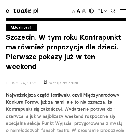
PL
Aktualności
Szczecin. W tym roku Kontrapunkt
ma również propozycje dla dzieci.
Pierwsze pokazy już w ten
weekend
10.05.2024, 10:52
Wersja do druku
Najważniejsza część festiwalu, czyli Międzynarodowy
Konkurs Formy, już za nami, ale to nie oznacza, że
Kontrapunkt się zakończył. Wydarzenie potrwa do 1
czerwca, a już w najbliższy weekend rozpocznie się
specjalna sekcja Punkt Wyjścia, przygotowana z myślą
o najmłodszych fanach teatru. W programie propozycje