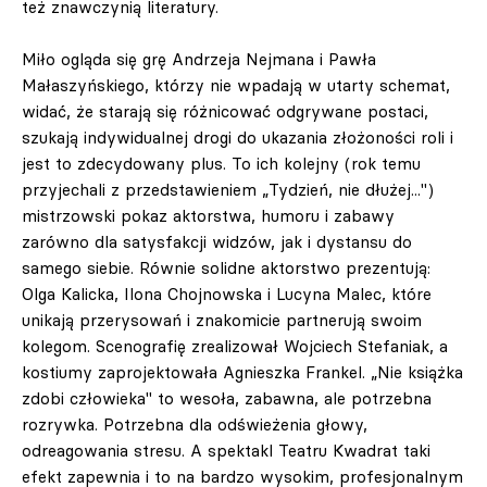
też znawczynią literatury.
Miło ogląda się grę Andrzeja Nejmana i Pawła
Małaszyńskiego, którzy nie wpadają w utarty schemat,
widać, że starają się różnicować odgrywane postaci,
szukają indywidualnej drogi do ukazania złożoności roli i
jest to zdecydowany plus. To ich kolejny (rok temu
przyjechali z przedstawieniem „Tydzień, nie dłużej...")
mistrzowski pokaz aktorstwa, humoru i zabawy
zarówno dla satysfakcji widzów, jak i dystansu do
samego siebie. Równie solidne aktorstwo prezentują:
Olga Kalicka, Ilona Chojnowska i Lucyna Malec, które
unikają przerysowań i znakomicie partnerują swoim
kolegom. Scenografię zrealizował Wojciech Stefaniak, a
kostiumy zaprojektowała Agnieszka Frankel. „Nie książka
zdobi człowieka" to wesoła, zabawna, ale potrzebna
rozrywka. Potrzebna dla odświeżenia głowy,
odreagowania stresu. A spektakl Teatru Kwadrat taki
efekt zapewnia i to na bardzo wysokim, profesjonalnym