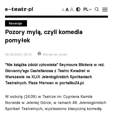
PL
Recenzje
Pozory mylą, czyli komedia
pomyłek
26.09.2022, 09:13
Wersja do druku
"Nie książka zdobi człowieka" Seymoura Blickera w reż.
Giovanny'ego Castellanosa z Teatru Kwadrat w
Warszawie na XLIX Jeleniogórskich Spotkaniach
Teatralnych. Pisze Merwan w portaliku24.pl.
W sobotę (24.09) w Teatrze im. Cypriana Kamila
Norwida w Jeleniej Górze, w ramach 49. Jeleniogórskich
Spotkań Teatralnych, wystawiono klasyczną komedię