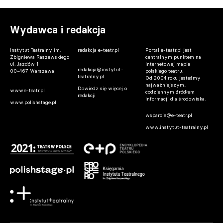
Wydawca i redakcja
Instytut Teatralny im.
redakcja e-teatr.pl
Portal e-teatr.pl jest
Zbigniewa Raszewskiego
centralnym punktem na
ul. Jazdów 1
internetowej mapie
redakcja@instytut-
00-467 Warszawa
polskiego teatru.
teatralny.pl
Od 2004 roku jesteśmy
najważniejszym,
Dowiedz się więcej o
www.e-teatr.pl
codziennym źródłem
redakcji
informacji dla środowiska.
www.polishstage.pl
wsparcie@e-teatr.pl
www.instytut-teatralny.pl