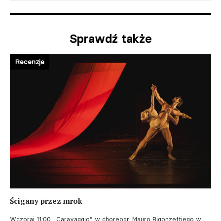
Sprawdź także
Recenzje
Ścigany przez mrok
Wczoraj 11:00
„Caravaggio” w choreogr. Mauro Bigonzettiego w