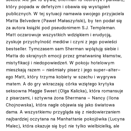
który popada w defetyzm i obawia się wystąpień
publicznych. W tej sytuacji namawia swojego przyjaciela
Matta Belvedere (Paweł Małaszyński), by ten podał się
za autora książki pod pseudonimem S.J. Templeman.
Matt oczarowuje wszystkich wdziękiem i erudycją,
zyskuje przychylność mediów i czyni z jego powieści
bestseller. Tymczasem sam Sherman wplątuję siebie i
Matta do skrajnych emocji przez gmatwaninę kłamstw,
mistyfikacji i niedopowiedzeń. W pokoju hotelowym
mieszkają razem – nieśmiały pisarz i jego super–alter–
ego Matt, który trzyma kobiety w szachu i wygrywa
matem. A do gry wkraczają: córka wziętego krytyka
seksowna Maggie Sweet (Olga Kalicka), która romansuje
z pisarzami, i sztywna żona Shermana – Nancy (Ilona
Chojnowska), która nagle objawia się jako światowa
dama. A wszystkiemu przygląda się z niedowierzaniem
najbardziej oczytana na Manhattanie pokojówka (Lucyna
Malec), która okazuje się być nie tylko wielbicielką, ale