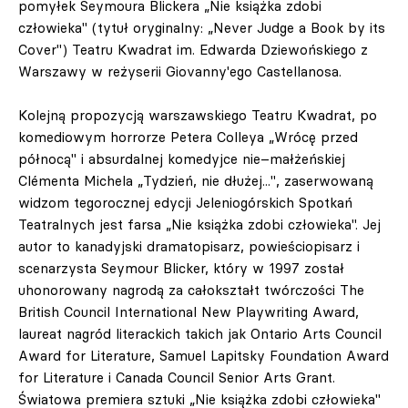
pomyłek Seymoura Blickera „Nie książka zdobi
człowieka" (tytuł oryginalny: „Never Judge a Book by its
Cover") Teatru Kwadrat im. Edwarda Dziewońskiego z
Warszawy w reżyserii Giovanny'ego Castellanosa.
Kolejną propozycją warszawskiego Teatru Kwadrat, po
komediowym horrorze Petera Colleya „Wrócę przed
północą" i absurdalnej komedyjce nie–małżeńskiej
Clémenta Michela „Tydzień, nie dłużej...", zaserwowaną
widzom tegorocznej edycji Jeleniogórskich Spotkań
Teatralnych jest farsa „Nie książka zdobi człowieka". Jej
autor to kanadyjski dramatopisarz, powieściopisarz i
scenarzysta Seymour Blicker, który w 1997 został
uhonorowany nagrodą za całokształt twórczości The
British Council International New Playwriting Award,
laureat nagród literackich takich jak Ontario Arts Council
Award for Literature, Samuel Lapitsky Foundation Award
for Literature i Canada Council Senior Arts Grant.
Światowa premiera sztuki „Nie książka zdobi człowieka"