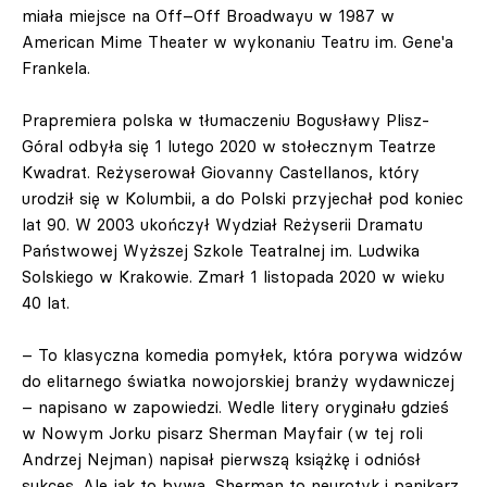
miała miejsce na Off–Off Broadwayu w 1987 w
American Mime Theater w wykonaniu Teatru im. Gene'a
Frankela.
Prapremiera polska w tłumaczeniu Bogusławy Plisz-
Góral odbyła się 1 lutego 2020 w stołecznym Teatrze
Kwadrat. Reżyserował Giovanny Castellanos, który
urodził się w Kolumbii, a do Polski przyjechał pod koniec
lat 90. W 2003 ukończył Wydział Reżyserii Dramatu
Państwowej Wyższej Szkole Teatralnej im. Ludwika
Solskiego w Krakowie. Zmarł 1 listopada 2020 w wieku
40 lat.
– To klasyczna komedia pomyłek, która porywa widzów
do elitarnego światka nowojorskiej branży wydawniczej
– napisano w zapowiedzi. Wedle litery oryginału gdzieś
w Nowym Jorku pisarz Sherman Mayfair (w tej roli
Andrzej Nejman) napisał pierwszą książkę i odniósł
sukces. Ale jak to bywa, Sherman to neurotyk i panikarz,