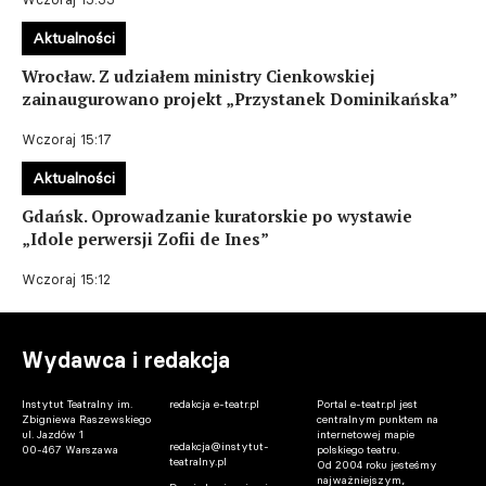
Aktualności
Wrocław. Z udziałem ministry Cienkowskiej
zainaugurowano projekt „Przystanek Dominikańska”
Wczoraj 15:17
Aktualności
Gdańsk. Oprowadzanie kuratorskie po wystawie
„Idole perwersji Zofii de Ines”
Wczoraj 15:12
Wydawca i redakcja
Instytut Teatralny im.
redakcja e-teatr.pl
Portal e-teatr.pl jest
Zbigniewa Raszewskiego
centralnym punktem na
ul. Jazdów 1
internetowej mapie
redakcja@instytut-
00-467 Warszawa
polskiego teatru.
teatralny.pl
Od 2004 roku jesteśmy
najważniejszym,