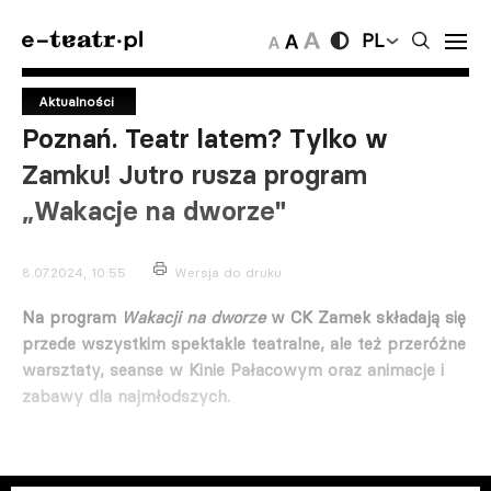
PL
Aktualności
Poznań. Teatr latem? Tylko w
Zamku! Jutro rusza program
„Wakacje na dworze"
8.07.2024, 10:55
Wersja do druku
Na program
Wakacji na dworze
w CK Zamek składają się
przede wszystkim spektakle teatralne, ale też przeróżne
warsztaty, seanse w Kinie Pałacowym oraz animacje i
zabawy dla najmłodszych.