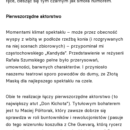
ręce, ciesząc się tym czarnym jak smoła humorem.
Pierwszorzędne aktorstwo
Momentami klimat spektaklu – może przez obecność
wyspy z wbitą w podłoże rzeźbą konia (i rozgrywanych
na niej scenach zbiorowych) – przypominał mi
częstochowskiego „Kandyda”. Przedstawienie w reżyserii
Rafała Szumskiego pełne było przerysowań,
umowności, barwnych charakterów. I przyniosło
naszemu teatrowi sporo powodów do dumy, ze Złotą
Maską dla najlepszego spektaklu na czele.
Obie te realizacje łączy pierwszorzędne aktorstwo (to
największy atut „Don Kichota”). Tytułowym bohaterem
jest tu Maciej Półtorak, który zawsze dobrze się
sprawdza w roli buntowników i rewolucjonistów (pasuje
do tego wizerunku koszulka z Che Guevarą, którą rycerz