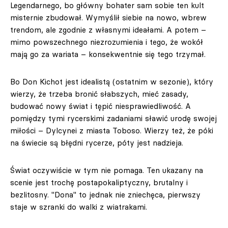
Legendarnego, bo główny bohater sam sobie ten kult
misternie zbudował. Wymyślił siebie na nowo, wbrew
trendom, ale zgodnie z własnymi ideałami. A potem –
mimo powszechnego niezrozumienia i tego, że wokół
mają go za wariata – konsekwentnie się tego trzymał.
Bo Don Kichot jest idealistą (ostatnim w sezonie), który
wierzy, że trzeba bronić słabszych, mieć zasady,
budować nowy świat i tępić niesprawiedliwość. A
pomiędzy tymi rycerskimi zadaniami sławić urodę swojej
miłości – Dylcynei z miasta Toboso. Wierzy też, że póki
na świecie są błędni rycerze, póty jest nadzieja.
Świat oczywiście w tym nie pomaga. Ten ukazany na
scenie jest trochę postapokaliptyczny, brutalny i
bezlitosny. "Dona" to jednak nie zniechęca, pierwszy
staje w szranki do walki z wiatrakami.