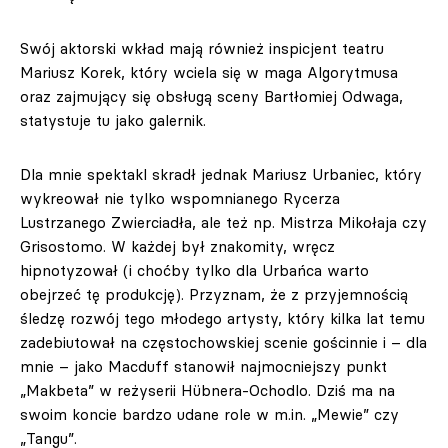
Swój aktorski wkład mają również inspicjent teatru
Mariusz Korek, który wciela się w maga Algorytmusa
oraz zajmujący się obsługą sceny Bartłomiej Odwaga,
statystuje tu jako galernik.
Dla mnie spektakl skradł jednak Mariusz Urbaniec, który
wykreował nie tylko wspomnianego Rycerza
Lustrzanego Zwierciadła, ale też np. Mistrza Mikołaja czy
Grisostomo. W każdej był znakomity, wręcz
hipnotyzował (i choćby tylko dla Urbańca warto
obejrzeć tę produkcję). Przyznam, że z przyjemnością
śledzę rozwój tego młodego artysty, który kilka lat temu
zadebiutował na częstochowskiej scenie gościnnie i – dla
mnie – jako Macduff stanowił najmocniejszy punkt
„Makbeta” w reżyserii Hübnera-Ochodlo. Dziś ma na
swoim koncie bardzo udane role w m.in. „Mewie” czy
„Tangu”.