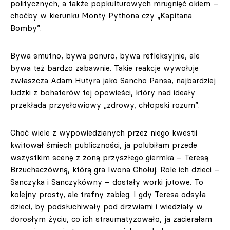
politycznych, a także popkulturowych mrugnięć okiem –
choćby w kierunku Monty Pythona czy „Kapitana
Bomby”.
Bywa smutno, bywa ponuro, bywa refleksyjnie, ale
bywa też bardzo zabawnie. Takie reakcje wywołuje
zwłaszcza Adam Hutyra jako Sancho Pansa, najbardziej
ludzki z bohaterów tej opowieści, który nad ideały
przekłada przysłowiowy „zdrowy, chłopski rozum”.
Choć wiele z wypowiedzianych przez niego kwestii
kwitował śmiech publiczności, ja polubiłam przede
wszystkim scenę z żoną przyszłego giermka – Teresą
Brzuchaczówną, którą gra Iwona Chołuj. Role ich dzieci –
Sanczyka i Sanczykówny – dostały worki jutowe. To
kolejny prosty, ale trafny zabieg. I gdy Teresa odsyła
dzieci, by podsłuchiwały pod drzwiami i wiedziały w
dorosłym życiu, co ich straumatyzowało, ja zacierałam