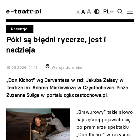
PL
Recenzje
Póki są błędni rycerze, jest i
nadzieja
16.06.2026, 14:18
Wersja do druku
„Don Kichot” wg Cervantesa w reż. Jakuba Zalasy w
Teatrze im. Adama Mickiewicza w Częstochowie. Pisze
Zuzanna Suliga w portalu cgk.czestochowa.pl.
„Brawurowy” takie słowo
najczęściej pojawiało się
po premierze spektaklu
„Don Kichot” w reżyserii