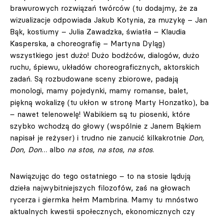
brawurowych rozwiązań twórców (tu dodajmy, że za
wizualizacje odpowiada Jakub Kotynia, za muzykę – Jan
Bąk, kostiumy – Julia Zawadzka, światła – Klaudia
Kasperska, a choreografię – Martyna Dyląg)
wszystkiego jest dużo! Dużo bodźców, dialogów, dużo
ruchu, śpiewu, układów choreograficznych, aktorskich
zadań. Są rozbudowane sceny zbiorowe, padają
monologi, mamy pojedynki, mamy romanse, balet,
piękną wokalizę (tu ukłon w stronę Marty Honzatko), ba
– nawet telenowelę! Wabikiem są tu piosenki, które
szybko wchodzą do głowy (wspólnie z Janem Bąkiem
napisał je reżyser) i trudno nie zanucić kilkakrotnie
Don,
Don, Don
… albo
na stos, na stos, na stos
.
Nawiązując do tego ostatniego – to na stosie lądują
dzieła najwybitniejszych filozofów, zaś na głowach
rycerza i giermka hełm Mambrina. Mamy tu mnóstwo
aktualnych kwestii społecznych, ekonomicznych czy