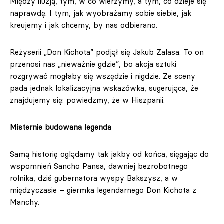
Między iluzją, tym, w co wierzymy, a tym, co dzieje się
naprawdę. I tym, jak wyobrażamy sobie siebie, jak
kreujemy i jak chcemy, by nas odbierano.
Reżyserii „Don Kichota” podjął się Jakub Zalasa. To on
przenosi nas „nieważnie gdzie”, bo akcja sztuki
rozgrywać mogłaby się wszędzie i nigdzie. Ze sceny
pada jednak lokalizacyjna wskazówka, sugerująca, że
znajdujemy się: powiedzmy, że w Hiszpanii.
Misternie budowana legenda
Samą historię oglądamy tak jakby od końca, sięgając do
wspomnień Sancho Pansa, dawniej bezrobotnego
rolnika, dziś gubernatora wyspy Bakszysz, a w
międzyczasie – giermka legendarnego Don Kichota z
Manchy.