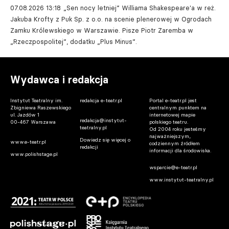
07.08.2026 13:18
„Sen nocy letniej” Williama Shakespeare'a w reż.
Jakuba Krofty z Puk Sp. z o.o. na scenie plenerowej w Ogrodach
Zamku Królewskiego w Warszawie. Pisze Piotr Zaremba w
„Rzeczpospolitej”, dodatku „Plus Minus”.
Wydawca i redakcja
Instytut Teatralny im.
redakcja e-teatr.pl
Portal e-teatr.pl jest
Zbigniewa Raszewskiego
centralnym punktem na
ul. Jazdów 1
internetowej mapie
redakcja@instytut-
00-467 Warszawa
polskiego teatru.
teatralny.pl
Od 2004 roku jesteśmy
najważniejszym,
Dowiedz się więcej o
www.e-teatr.pl
codziennym źródłem
redakcji
informacji dla środowiska.
www.polishstage.pl
wsparcie@e-teatr.pl
www.instytut-teatralny.pl