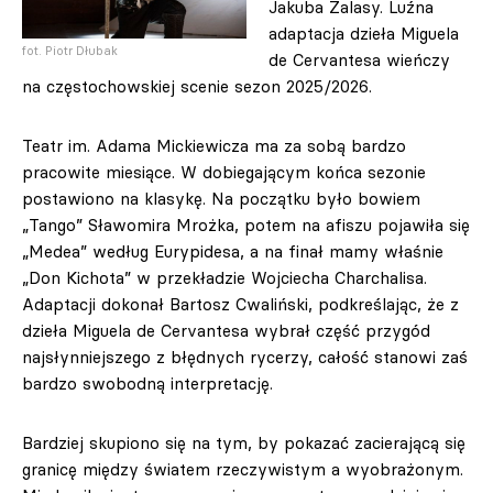
Jakuba Zalasy. Luźna
adaptacja dzieła Miguela
fot. Piotr Dłubak
de Cervantesa wieńczy
na częstochowskiej scenie sezon 2025/2026.
Teatr im. Adama Mickiewicza ma za sobą bardzo
pracowite miesiące. W dobiegającym końca sezonie
postawiono na klasykę. Na początku było bowiem
„Tango” Sławomira Mrożka, potem na afiszu pojawiła się
„Medea” według Eurypidesa, a na finał mamy właśnie
„Don Kichota” w przekładzie Wojciecha Charchalisa.
Adaptacji dokonał Bartosz Cwaliński, podkreślając, że z
dzieła Miguela de Cervantesa wybrał część przygód
najsłynniejszego z błędnych rycerzy, całość stanowi zaś
bardzo swobodną interpretację.
Bardziej skupiono się na tym, by pokazać zacierającą się
granicę między światem rzeczywistym a wyobrażonym.