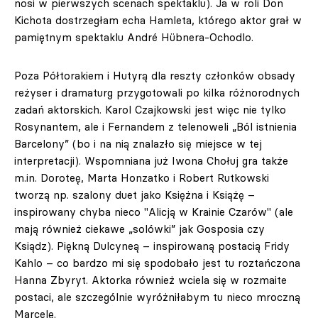
nosi w pierwszych scenach spektaklu). Ja w roli Don
Kichota dostrzegłam echa Hamleta, którego aktor grał w
pamiętnym spektaklu André
Hübnera-Ochodlo.
Poza Półtorakiem i Hutyrą dla reszty członków obsady
reżyser i dramaturg przygotowali po kilka różnorodnych
zadań aktorskich. Karol Czajkowski jest więc nie tylko
Rosynantem, ale i Fernandem z telenoweli „Ból istnienia
Barcelony” (bo i na nią znalazło się miejsce w tej
interpretacji). Wspomniana już Iwona Chołuj gra także
m.in. Doroteę, Marta Honzatko i Robert Rutkowski
tworzą np. szalony duet jako Księżna i Książę –
inspirowany chyba nieco "Alicją w Krainie Czarów" (ale
mają również ciekawe „solówki” jak Gosposia czy
Ksiądz). Piękną Dulcyneą – inspirowaną postacią Fridy
Kahlo – co bardzo mi się spodobało jest tu roztańczona
Hanna Zbyryt. Aktorka również wciela się w rozmaite
postaci, ale szczególnie wyróżniłabym tu nieco mroczną
Marcelę.