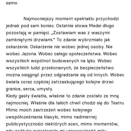
samo.
Najmocniejszy moment spektaklu przychodzi
jednak pod sam koniec. Ostatnie słowa Medei długo
pozostają w pamięci. „Zostawiam was z waszymi
zamkniętymi drzwiami.” To zdanie wybrzmiało jak
oskarżenie. Oskarżenie nie wobec jednej osoby. Nie
wobec Jazona. Wobec całego społeczeństwa. Wobec
wszystkich wspólnot budowanych na lęku. Wobec
wszystkich ludzi przekonanych, że bezpieczeństwo
można osiągnąć przez odgradzanie się od innych. Wobec
świata coraz częściej zatrzaskującego kolejne drzwi:
granice, serca, umysły.
Kiedy gasły światła, właśnie to zdanie zostało ze mną
najmocniej. Właśnie dla takich chwil chodzi się do Teatru.
Mimo moich zastrzeżeń wobec kolejnego
uwspółcześniania klasyki, mimo nadmiernej
publicystyczności niektórych scen, mimo momentów,
gdy polityka przesłaniała mi uniwersalność mitu,