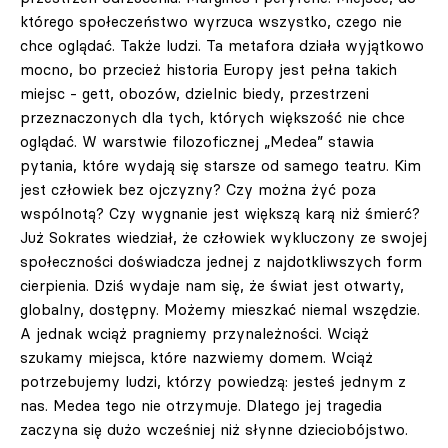
którego społeczeństwo wyrzuca wszystko, czego nie
chce oglądać. Także ludzi. Ta metafora działa wyjątkowo
mocno, bo przecież historia Europy jest pełna takich
miejsc - gett, obozów, dzielnic biedy, przestrzeni
przeznaczonych dla tych, których większość nie chce
oglądać. W warstwie filozoficznej „Medea” stawia
pytania, które wydają się starsze od samego teatru. Kim
jest człowiek bez ojczyzny? Czy można żyć poza
wspólnotą? Czy wygnanie jest większą karą niż śmierć?
Już Sokrates wiedział, że człowiek wykluczony ze swojej
społeczności doświadcza jednej z najdotkliwszych form
cierpienia. Dziś wydaje nam się, że świat jest otwarty,
globalny, dostępny. Możemy mieszkać niemal wszędzie.
A jednak wciąż pragniemy przynależności. Wciąż
szukamy miejsca, które nazwiemy domem. Wciąż
potrzebujemy ludzi, którzy powiedzą: jesteś jednym z
nas. Medea tego nie otrzymuje. Dlatego jej tragedia
zaczyna się dużo wcześniej niż słynne dzieciobójstwo.