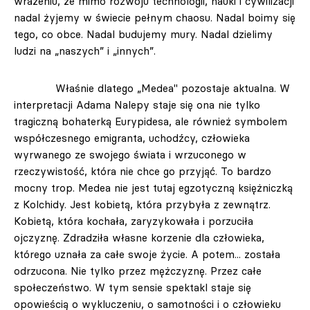
wrażeniu, że mimo rozwoju technologii, nauki i cywilizacji
nadal żyjemy w świecie pełnym chaosu. Nadal boimy się
tego, co obce. Nadal budujemy mury. Nadal dzielimy
ludzi na „naszych” i „innych”.
Właśnie dlatego „Medea" pozostaje aktualna. W
interpretacji Adama Nalepy staje się ona nie tylko
tragiczną bohaterką Eurypidesa, ale również symbolem
współczesnego emigranta, uchodźcy, człowieka
wyrwanego ze swojego świata i wrzuconego w
rzeczywistość, która nie chce go przyjąć. To bardzo
mocny trop. Medea nie jest tutaj egzotyczną księżniczką
z Kolchidy. Jest kobietą, która przybyła z zewnątrz.
Kobietą, która kochała, zaryzykowała i porzuciła
ojczyznę. Zdradziła własne korzenie dla człowieka,
którego uznała za całe swoje życie. A potem... została
odrzucona. Nie tylko przez mężczyznę. Przez całe
społeczeństwo. W tym sensie spektakl staje się
opowieścią o wykluczeniu, o samotności i o człowieku