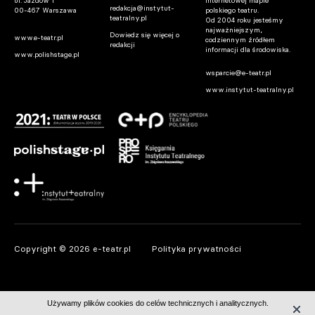
ul. Jazdów 1
internetowej mapie
redakcja@instytut-
00-467 Warszawa
polskiego teatru.
teatralny.pl
Od 2004 roku jesteśmy
najważniejszym,
Dowiedz się więcej o
www.e-teatr.pl
codziennym źródłem
redakcji
informacji dla środowiska.
www.polishstage.pl
wsparcie@e-teatr.pl
www.instytut-teatralny.pl
Copyright © 2026 e-teatr.pl
Polityka prywatności
Używamy plików cookies do celów technicznych i analitycznych.