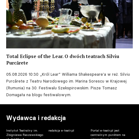
Total Eclipse of the Lear. O dwóch teatrach Silviu
Purcărete
05.08.2026 10:30
„Król Lear” Williama Shakespeare'a w reż. Silviu
Purcărete z Teatru Narodowego im. Marina Sorescu w Krajowej
(Rumunia) na 30. Festiwalu Szekspirowskim. Pisze Tomasz
Domagała na blogu festiwalowym.
Wydawca i redakcja
Instytut Teatralny im.
redakcja e-teatr.pl
Portal e-teatr.pl jest
Zbigniewa Raszewskiego
centralnym punktem na