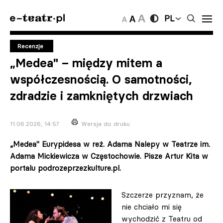
PL
Recenzje
„Medea" – między mitem a
współczesnością. O samotności,
zdradzie i zamkniętych drzwiach
11.06.2026, 14:57
Wersja do druku
„Medea" Eurypidesa w reż. Adama Nalepy w Teatrze im.
Adama Mickiewicza w Częstochowie. Pisze Artur Kita w
portalu podrozeprzezkulture.pl.
Szczerze przyznam, że
nie chciało mi się
wychodzić z Teatru od