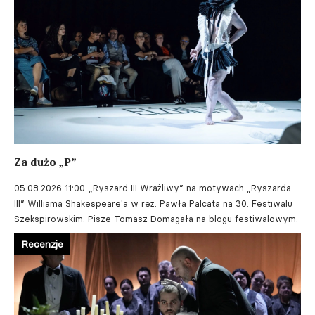
Za dużo „P”
05.08.2026 11:00
„Ryszard III Wrażliwy” na motywach „Ryszarda
III” Williama Shakespeare'a w reż. Pawła Palcata na 30. Festiwalu
Szekspirowskim. Pisze Tomasz Domagała na blogu festiwalowym.
Recenzje