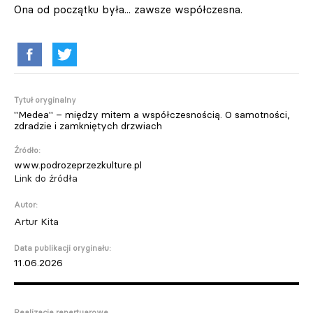
Ona od początku była... zawsze współczesna.
Tytuł oryginalny
"Medea" – między mitem a współczesnością. O samotności,
zdradzie i zamkniętych drzwiach
Źródło:
www.podrozeprzezkulture.pl
Link do źródła
Autor:
Artur Kita
Data publikacji oryginału:
11.06.2026
Realizacje repertuarowe