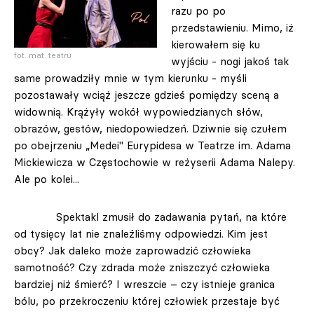
razu po po
przedstawieniu. Mimo, iż
kierowałem się ku
fot. mat. teatru
wyjściu - nogi jakoś tak
same prowadziły mnie w tym kierunku - myśli
pozostawały wciąż jeszcze gdzieś pomiędzy sceną a
widownią. Krążyły wokół wypowiedzianych słów,
obrazów, gestów, niedopowiedzeń. Dziwnie się czułem
po obejrzeniu „Medei" Eurypidesa w Teatrze im. Adama
Mickiewicza w Częstochowie w reżyserii Adama Nalepy.
Ale po kolei...
Spektakl zmusił do zadawania pytań, na które
od tysięcy lat nie znaleźliśmy odpowiedzi. Kim jest
obcy? Jak daleko może zaprowadzić człowieka
samotność? Czy zdrada może zniszczyć człowieka
bardziej niż śmierć? I wreszcie – czy istnieje granica
bólu, po przekroczeniu której człowiek przestaje być