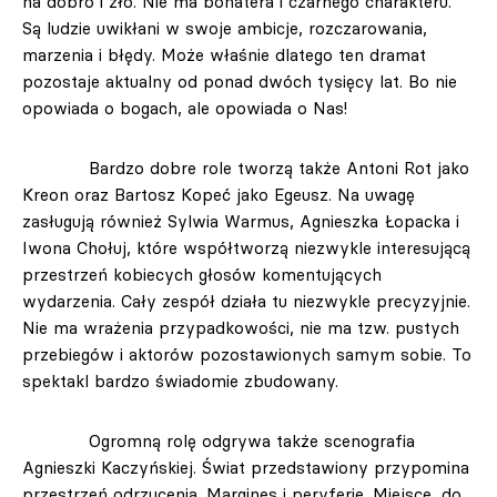
na dobro i zło. Nie ma bohatera i czarnego charakteru.
Są ludzie uwikłani w swoje ambicje, rozczarowania,
marzenia i błędy. Może właśnie dlatego ten dramat
pozostaje aktualny od ponad dwóch tysięcy lat. Bo nie
opowiada o bogach, ale opowiada o Nas!
Bardzo dobre role tworzą także Antoni Rot jako
Kreon oraz Bartosz Kopeć jako Egeusz. Na uwagę
zasługują również Sylwia Warmus, Agnieszka Łopacka i
Iwona Chołuj, które współtworzą niezwykle interesującą
przestrzeń kobiecych głosów komentujących
wydarzenia. Cały zespół działa tu niezwykle precyzyjnie.
Nie ma wrażenia przypadkowości, nie ma tzw. pustych
przebiegów i aktorów pozostawionych samym sobie. To
spektakl bardzo świadomie zbudowany.
Ogromną rolę odgrywa także scenografia
Agnieszki Kaczyńskiej. Świat przedstawiony przypomina
przestrzeń odrzucenia. Margines i peryferie. Miejsce, do