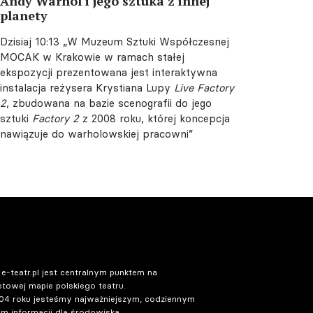
Andy Warhol i jego sztuka z innej
planety
Dzisiaj 10:13
„W Muzeum Sztuki Współczesnej
MOCAK w Krakowie w ramach stałej
ekspozycji prezentowana jest interaktywna
instalacja reżysera Krystiana Lupy
Live Factory
2
, zbudowana na bazie scenografii do jego
sztuki
Factory 2
z 2008 roku, której koncepcja
nawiązuje do warholowskiej pracowni”
 e-teatr.pl jest centralnym punktem na
etowej mapie polskiego teatru.
04 roku jesteśmy najważniejszym, codziennym
m informacji dla środowiska.