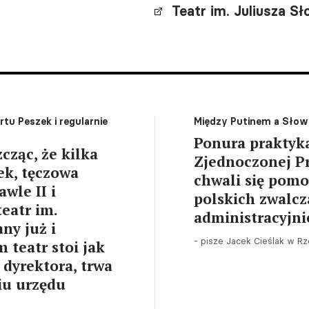
Teatr im. Juliusza 
rtu Peszek i regularnie
Między Putinem a Sło
Ponura praktyka
cząc, że kilka
Zjednoczonej Pr
ek, tęczowa
chwali się pomo
wle II i
polskich zwalcz
eatr im.
administracyjni
ny już i
- pisze Jacek Cieślak w Rz
 teatr stoi jak
 dyrektora, trwa
iu urzędu
.