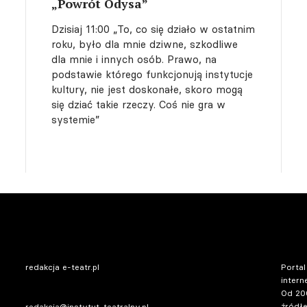
„Powrót Odysa”
Dzisiaj 11:00
„To, co się działo w ostatnim
roku, było dla mnie dziwne, szkodliwe
dla mnie i innych osób. Prawo, na
podstawie którego funkcjonują instytucje
kultury, nie jest doskonałe, skoro mogą
się dziać takie rzeczy. Coś nie gra w
systemie”
redakcja e-teatr.pl
Portal
intern
Od 20
źródłe
redakcja@instytut-teatralny.pl