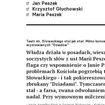
Jan Peszek
Krzysztof Głuchowski
Maria Peszek
Teatr im. Słowackiego stoi jak stał. Mimo konce
wystawianych "Dziadów"
Władza drżała w posadach, wiesz
soczystych słów z ust Marii Pesz
flaga czy wspomnienie o Janie Pa
problemach Kościoła pogrzebią t
Słowackiego - i tak pokiereszowa
zbrukany "Dziadami". Tymczasem
stał - a farsa, zwana odwołaniem
nadal. Przy wymownym milczen
- pisze Angelika Pitoń w Gazecie Wyborczej - Kraków