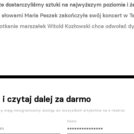
e dostarczyliśmy sztuki na najwyższym poziomie i że
i słowami Maria Peszek zakończyła swój koncert w Te
potkanie marszałek Witold Kozłowski chce odwołać dy
 i czytaj dalej za darmo
y mają nieograniczony dostęp do wszystkich artykułów na e-teatrze.
Haslo