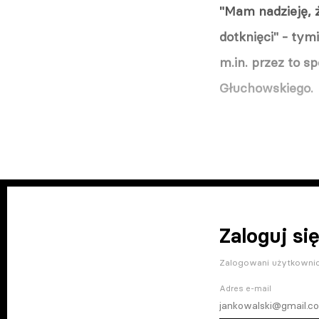
"Mam nadzieję, ż
dotknięci" - tym
m.in. przez to s
Głuchowskiego.
Zaloguj się
Zalogowani użytkownic
Adres e-mail