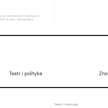
pne w internetowym Archiwum
kim w sieci. Skorzystaj z
Teatr i polityka
Zno
Teatry i instytucje