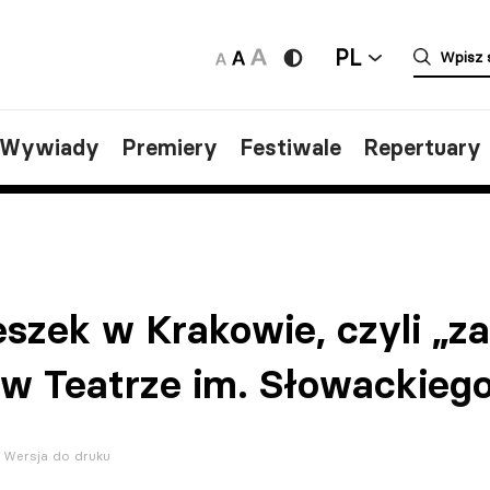
PL
/Wywiady
Premiery
Festiwale
Repertuary
eszek w Krakowie, czyli „z
 w Teatrze im. Słowackieg
Wersja do druku