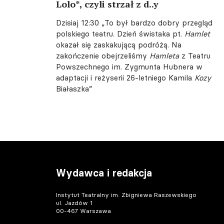
Lolo*, czyli strzał z d..y
Dzisiaj 12:30
„To był bardzo dobry przegląd
polskiego teatru. Dzień świstaka pt.
Hamlet
okazał się zaskakującą podróżą. Na
zakończenie obejrzeliśmy
Hamleta
z Teatru
Powszechnego im. Zygmunta Hubnera w
adaptacji i reżyserii 26-letniego Kamila
Kozy
Białaszka”
Wydawca i redakcja
Instytut Teatralny im. Zbigniewa Raszewskiego
ul. Jazdów 1
00-467 Warszawa