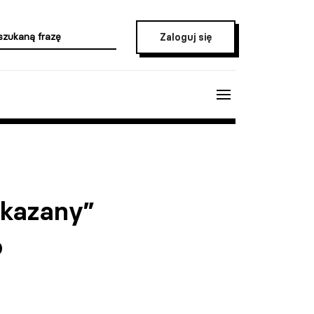
Zaloguj się
akazany”
o