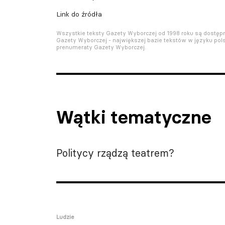
Link do źródła
Wszystkie teksty Gazety Wyborczej od 1998 roku są dostę
Gazety Wyborczej - największej bazie tekstów w języku pols
prenumeraty Gazety Wyborczej.
Wątki tematyczne
Politycy rządzą teatrem?
Ludzie