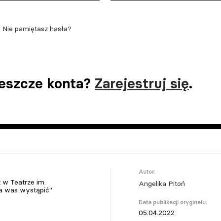
Nie pamiętasz hasła?
jeszcze konta?
Zarejestruj się
.
Autor:
 w Teatrze im.
Angelika Pitoń
la was wystąpić"
Data publikacji oryginału:
05.04.2022