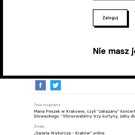
Zaloguj
Nie masz 
Tytuł oryginalny
Maria Peszek w Krakowie, czyli "zakazany" koncert
Słowackiego. "Sforsowaliśmy trzy kurtyny, żeby d
Źródło:
„Gazeta Wyborcza - Kraków” online