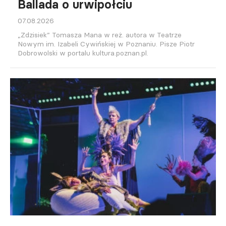
Ballada o urwipołciu
07.08.2026
„Zdzisiek” Tomasza Mana w reż. autora w Teatrze
Nowym im. Izabeli Cywińskiej w Poznaniu. Pisze Piotr
Dobrowolski w portalu kultura.poznan.pl.