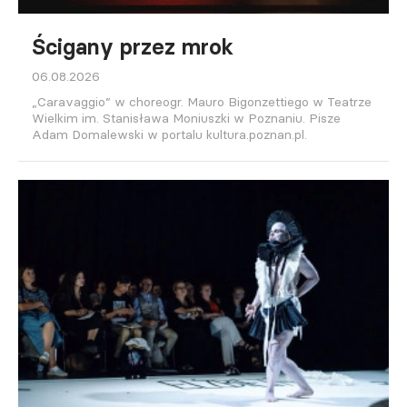
Ścigany przez mrok
06.08.2026
„Caravaggio” w choreogr. Mauro Bigonzettiego w Teatrze
Wielkim im. Stanisława Moniuszki w Poznaniu. Pisze
Adam Domalewski w portalu kultura.poznan.pl.