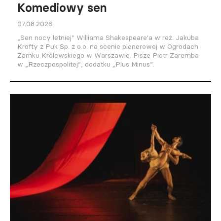
Komediowy sen
07.08.2026
„Sen nocy letniej” Williama Shakespeare'a w reż. Jakuba
Krofty z Puk Sp. z o.o. na scenie plenerowej w Ogrodach
Zamku Królewskiego w Warszawie. Pisze Piotr Zaremba
w „Rzeczpospolitej”, dodatku „Plus Minus”.