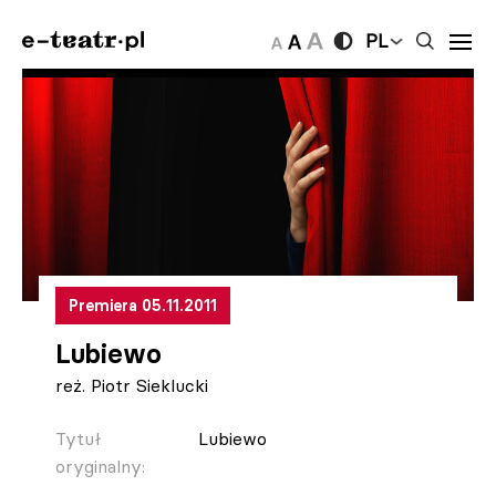
PL
Premiera 05.11.2011
Lubiewo
reż. Piotr Sieklucki
Tytuł
Lubiewo
oryginalny: