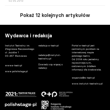
02.05.2013
Pokaż 12 kolejnych artykułów
Wydawca i redakcja
Instytut Teatralny im.
redakcja e-teatr.pl
Portal e-teatr.pl jest
Zbigniewa Raszewskiego
centralnym punktem na
ul. Jazdów 1
internetowej mapie
redakcja@instytut-
00-467 Warszawa
polskiego teatru.
teatralny.pl
Od 2004 roku jesteśmy
najważniejszym,
Dowiedz się więcej o
www.e-teatr.pl
codziennym źródłem
redakcji
informacji dla środowiska.
www.polishstage.pl
wsparcie@e-teatr.pl
www.instytut-teatralny.pl