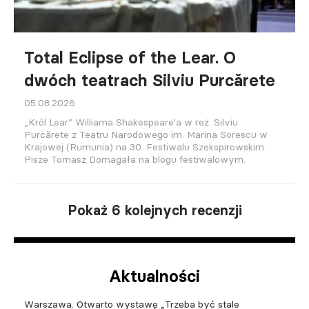
Total Eclipse of the Lear. O
dwóch teatrach Silviu Purcărete
05.08.2026
„Król Lear” Williama Shakespeare'a w reż. Silviu
Purcărete z Teatru Narodowego im. Marina Sorescu w
Krajowej (Rumunia) na 30. Festiwalu Szekspirowskim.
Pisze Tomasz Domagała na blogu festiwalowym.
Pokaż 6 kolejnych recenzji
Aktualności
Warszawa. Otwarto wystawę „Trzeba być stale