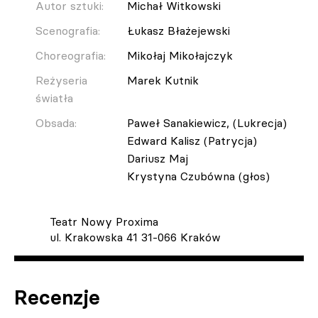
Autor sztuki:
Michał Witkowski
Scenografia:
Łukasz Błażejewski
Choreografia:
Mikołaj Mikołajczyk
Reżyseria
Marek Kutnik
światła
Obsada:
Paweł Sanakiewicz, (Lukrecja)
Edward Kalisz (Patrycja)
Dariusz Maj
Krystyna Czubówna (głos)
Teatr Nowy Proxima
ul. Krakowska 41 31-066 Kraków
Recenzje