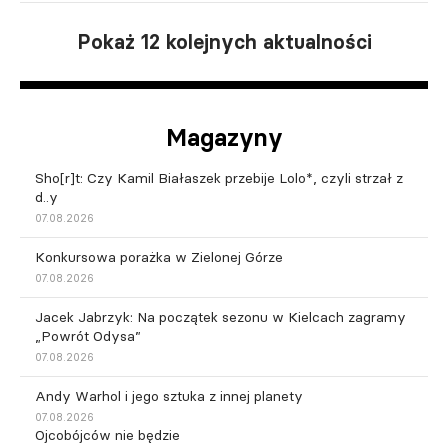
Pokaż 12 kolejnych aktualności
Magazyny
Sho[r]t: Czy Kamil Białaszek przebije Lolo*, czyli strzał z
d..y
07.08.2026
Konkursowa porażka w Zielonej Górze
07.08.2026
Jacek Jabrzyk: Na początek sezonu w Kielcach zagramy
„Powrót Odysa”
07.08.2026
Andy Warhol i jego sztuka z innej planety
07.08.2026
Ojcobójców nie będzie