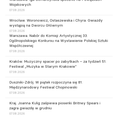
Wojskowych
07.08.2026
Wrocław. Woronowicz, Ostaszewska i Chyra. Gwiazdy
wystąpią na Dworcu Głównym
07.08.2026
Warszawa. Nabór do Komisji Artystycznej 33.
Ogólnopolskiego Konkursu na Wystawienie Polskiej Sztuki
Współczesnej
07.08.2026
Kraków. Muzyczny spacer po zabytkach – za tydzień 51.
Festiwal „Muzyka w Starym Krakowie”
07.08.2026
Duszniki-Zdrój. W piątek rozpoczyna się 81.
Międzynarodowy Festiwal Chopinowski
07.08.2026
Kraj. Joanna Kulig zaśpiewa piosenki Britney Spears i
zagra gwiazdę w grudniu
07.08.2026