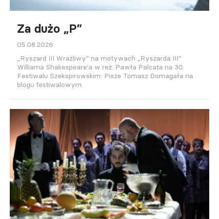
Za dużo „P”
05.08.2026
„Ryszard III Wrażliwy” na motywach „Ryszarda III”
Williama Shakespeare'a w reż. Pawła Palcata na 30.
Festiwalu Szekspirowskim. Pisze Tomasz Domagała na
blogu festiwalowym.