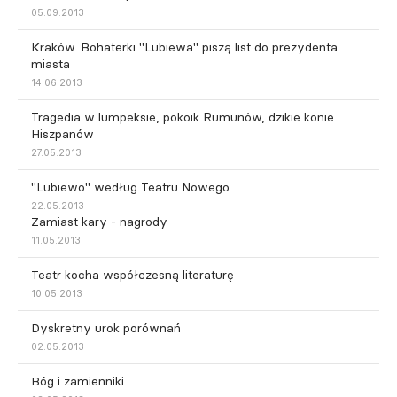
05.09.2013
Kraków. Bohaterki "Lubiewa" piszą list do prezydenta
miasta
14.06.2013
Tragedia w lumpeksie, pokoik Rumunów, dzikie konie
Hiszpanów
27.05.2013
"Lubiewo" według Teatru Nowego
22.05.2013
Zamiast kary - nagrody
11.05.2013
Teatr kocha współczesną literaturę
10.05.2013
Dyskretny urok porównań
02.05.2013
Bóg i zamienniki