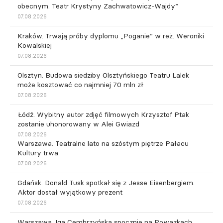
obecnym. Teatr Krystyny Zachwatowicz-Wajdy”
07.08.2026
Kraków. Trwają próby dyplomu „Poganie” w reż. Weroniki
Kowalskiej
07.08.2026
Olsztyn. Budowa siedziby Olsztyńskiego Teatru Lalek
może kosztować co najmniej 70 mln zł
07.08.2026
Łódź. Wybitny autor zdjęć filmowych Krzysztof Ptak
zostanie uhonorowany w Alei Gwiazd
07.08.2026
Warszawa. Teatralne lato na szóstym piętrze Pałacu
Kultury trwa
07.08.2026
Gdańsk. Donald Tusk spotkał się z Jesse Eisenbergiem.
Aktor dostał wyjątkowy prezent
07.08.2026
Warszawa. Iga Cembrzyńska spocznie na Powązkach