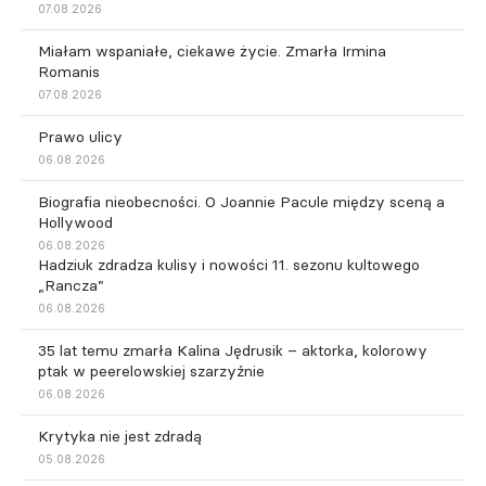
07.08.2026
Miałam wspaniałe, ciekawe życie. Zmarła Irmina
Romanis
07.08.2026
Prawo ulicy
06.08.2026
Biografia nieobecności. O Joannie Pacule między sceną a
Hollywood
06.08.2026
Hadziuk zdradza kulisy i nowości 11. sezonu kultowego
„Rancza”
06.08.2026
35 lat temu zmarła Kalina Jędrusik – aktorka, kolorowy
ptak w peerelowskiej szarzyźnie
06.08.2026
Krytyka nie jest zdradą
05.08.2026