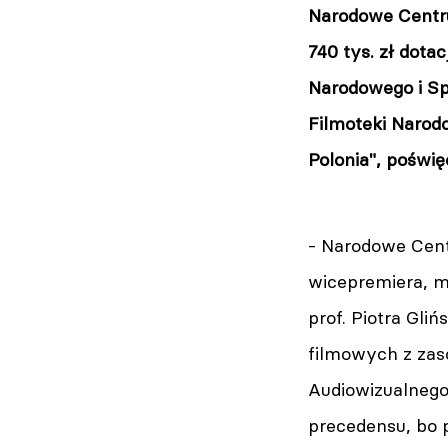
Narodowe Centru
740 tys. zł dotac
Narodowego i Sp
Filmoteki Narod
Polonia", poświę
- Narodowe Cent
wicepremiera, mi
prof. Piotra Gliń
filmowych z zas
Audiowizualnego 
precedensu, bo 