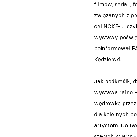
filmów, seriali,
związanych z pr
cel NCKF-u, czyl
wystawy poświęco
poinformował PA
Kędzierski.
Jak podkreślił, d
wystawa "Kino P
wędrówką przez 
dla kolejnych p
artystom. Do tw
stałych w NCKF 