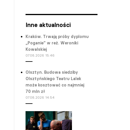
Inne aktualności
Kraków. Trwają próby dyplomu
„Poganie” w reż. Weroniki
Kowalskiej
07.08.2026 15:46
Olsztyn. Budowa siedziby
Olsztyńskiego Teatru Lalek
może kosztować co najmniej
70 mln zł
07.08.2026 14:54