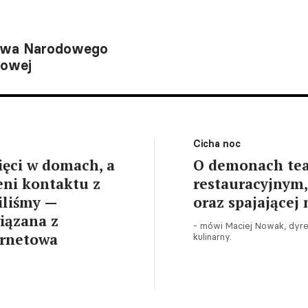
ictwa Narodowego
mowej
Cicha noc
ięci w domach, a
O demonach tea
eni kontaktu z
restauracyjnym,
iliśmy —
oraz spajającej 
iązana z
- mówi Maciej Nowak, dyre
ernetowa
kulinarny.