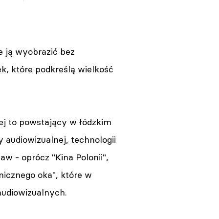
e ją wyobrazić bez
k, które podkreślą wielkość
Warszawa. Iga Cembrzyńska
spocznie na Powązkach
Wojskowych
07.08.2026 13:27
j to powstający w łódzkim
 audiowizualnej, technologii
aw - oprócz "Kina Polonii",
anicznego oka", które w
Wrocław. Woronowicz,
audiowizualnych.
Ostaszewska i Chyra. Gwiazdy
wystąpią na Dworcu
Głównym