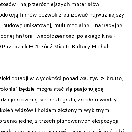
 fotosów i najprzeróżniejszych materiałów
odukcją filmów pozwoli zrealizować najważniejszy
i budowę unikatowej, multimedialnej i narracyjnej
nej historii i współczesności polskiego kina -
P rzecznik EC1-Łódź Miasto Kultury Michał
zięki dotacji w wysokości ponad 740 tys. zł brutto,
olonia" będzie mogła stać się pasjonującą
dzieje rodzimej kinematografii, źródłem wiedzy
okoleń widzów i hołdem złożonym wybitnym
orzenia jednej z trzech planowanych ekspozycji
wykorzystane zostaną najnowocześniejsze środki