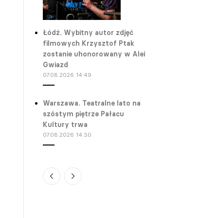
Łódź. Wybitny autor zdjęć
filmowych Krzysztof Ptak
zostanie uhonorowany w Alei
Gwiazd
07.08.2026 14:49
Warszawa. Teatralne lato na
szóstym piętrze Pałacu
Kultury trwa
07.08.2026 14:30
Gdańsk. Donald Tusk spotkał
się z Jesse Eisenbergiem.
Aktor dostał wyjątkowy
prezent
07.08.2026 13:45