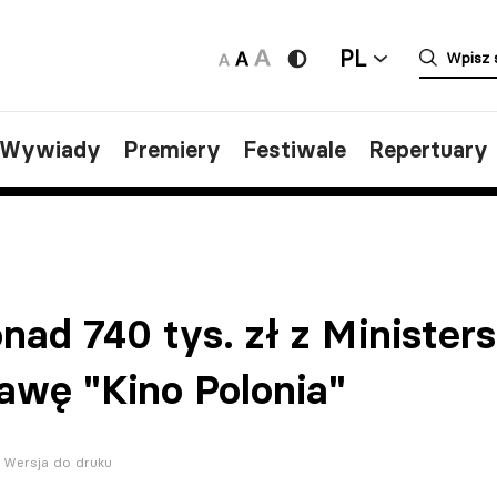
PL
/Wywiady
Premiery
Festiwale
Repertuary
nad 740 tys. zł z Minister
awę "Kino Polonia"
Wersja do druku