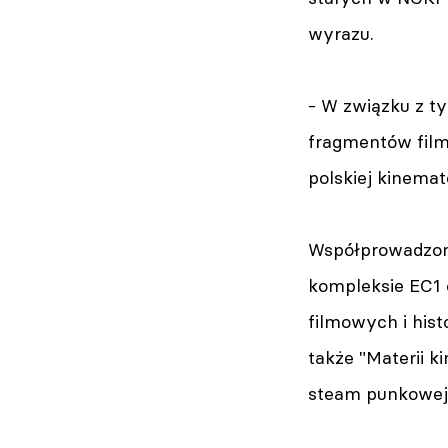
wyrazu.
- W związku z ty
fragmentów film
polskiej kinemato
Współprowadzon
kompleksie EC1 
filmowych i hist
także "Materii k
steam punkowej 