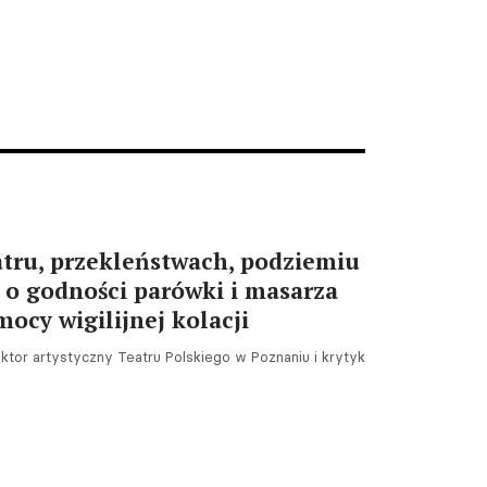
Tarnów. Piaff i Krawczyk na
30. Ogólnopolskim Festiwalu
Komedii Talia
07.08.2026 09:21
tru, przekleństwach, podziemiu
 o godności parówki i masarza
mocy wigilijnej kolacji
ktor artystyczny Teatru Polskiego w Poznaniu i krytyk
Warszawa. Przegląd
twórczości Krystyny
Zachwatowicz-Wajdy od
piątku w Kordegardzie
07.08.2026 09:11