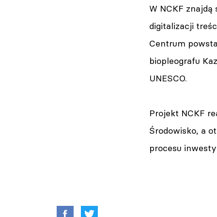
W NCKF znajdą s
digitalizacji tr
Centrum powstał
biopleografu Ka
UNESCO.
Projekt NCKF re
Środowisko, a ot
procesu inwesty