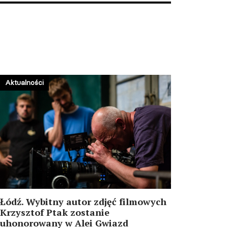
Nowina. VI Wieczór
Metamorficzny –
Ogólnopolskie Spotkania
Teatralne pod hasłem Axis
Mundi (Oś Świata)!
07.08.2026 08:57
Aktualności
Łódź. Wybitny autor zdjęć filmowych
Krzysztof Ptak zostanie
uhonorowany w Alei Gwiazd