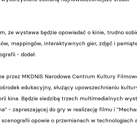
m, że wystawa będzie opowiadać o kinie, trudno sobi
ów, mappingów, interaktywnych gier, zdjęć i pamiąte
grafii - dodał.
e przez MKDNiS Narodowe Centrum Kultury Filmowe
ośrodek edukacyjny, służący upowszechnianiu kultury
orii kina. Będzie siedzibą trzech multimedialnych wyst
ina" - zapraszającej do gry w realizację filmu i "Mech
scenografii opowie o przemianach w technologiach 