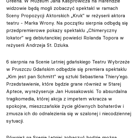
Greena. W Muzeum Jana Kasprowicza na Harendzie
widzowie będą mogli zobaczyć spektakl w ramach
Sceny Propozycji Aktorskich „Kruk" w reżyserii aktora
teatru - Marka Wrony. Na początku sierpnia odbędą się
przedpremierowe pokazy spektaklu „Chimeryczny
lokator" wg debiutanckiej powieści Rolanda Topora w
reżyserii Andrzeja St. Dziuka.
6 sierpnia na Scenie Letniej gdańskiego Teatru Wybrzeże
w Pruszczu Gdańskim odbędzie się premiera spektaklu
„Kim jest pan Schmitt" wg sztuki Sebastiena Thiery'ego.
Przedstawienie, które będzie grane również w Starej
Aptece, wyreżyseruje Jan Hussakowski. To absurdalna
tragikomedia, której akcja z impetem wkracza w
spokojne, mieszczańskie życie głównych bohaterów i
zmusza ich do odnalezienia się w szalonej i niecodziennej
sytuacji.
Również na Scenie Letniej zobaczyć będzie można