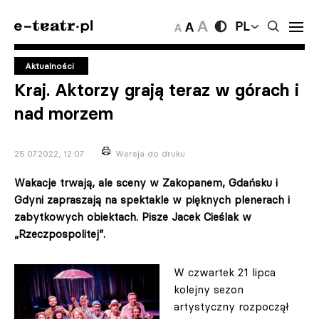
PL
Aktualności
Kraj. Aktorzy grają teraz w górach i
nad morzem
25.07.2022, 12:07
Wersja do druku
Wakacje trwają, ale sceny w Zakopanem, Gdańsku i
Gdyni zapraszają na spektakle w pięknych plenerach i
zabytkowych obiektach. Pisze Jacek Cieślak w
„Rzeczpospolitej”.
W czwartek 21 lipca
kolejny sezon
artystyczny rozpoczął