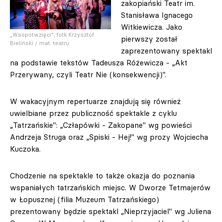
zakopiański Teatr im.
Stanisława Ignacego
Witkiewicza. Jako
„Wsopotwzięci”, fotk Krzysztof
pierwszy został
Bieliński / mat. teatru
zaprezentowany spektakl
na podstawie tekstów Tadeusza Różewicza - „Akt
Przerywany, czyli Teatr Nie (konsekwencji)".
W wakacyjnym repertuarze znajdują się również
uwielbiane przez publiczność spektakle z cyklu
„Tatrzańskie": „Człapówki - Zakopane" wg powieści
Andrzeja Struga oraz „Spiski - Hej!" wg prozy Wojciecha
Kuczoka.
Chodzenie na spektakle to także okazja do poznania
wspaniałych tatrzańskich miejsc. W Dworze Tetmajerów
w Łopusznej (filia Muzeum Tatrzańskiego)
prezentowany będzie spektakl „Nieprzyjaciel" wg Juliena