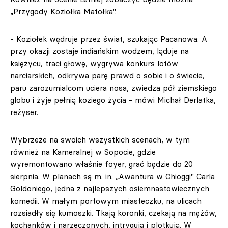
„Przygody Koziołka Matołka".
- Koziołek wędruje przez świat, szukając Pacanowa. A
przy okazji zostaje indiańskim wodzem, ląduje na
księżycu, traci głowę, wygrywa konkurs lotów
narciarskich, odkrywa parę prawd o sobie i o świecie,
paru zarozumialcom uciera nosa, zwiedza pół ziemskiego
globu i żyje pełnią koziego życia - mówi Michał Derlatka,
reżyser.
Wybrzeże na swoich wszystkich scenach, w tym
również na Kameralnej w Sopocie, gdzie
wyremontowano właśnie foyer, grać będzie do 20
sierpnia. W planach są m. in. „Awantura w Chioggi" Carla
Goldoniego, jedna z najlepszych osiemnastowiecznych
komedii. W małym portowym miasteczku, na ulicach
rozsiadły się kumoszki. Tkają koronki, czekają na mężów,
kochanków i narzeczonych, intrygują i plotkują. W