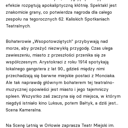
efekcie rozpętują apokaliptyczną kłótnię. Spektakl jest
znakomicie grany, co potwierdza nagroda dla całego
zespołu na tegorocznych 62. Kaliskich Spotkaniach
Teatralnych.
Bohaterowie „Wsopotowziętych" przybywają nad
morze, aby przeżyć niezwykłą przygodę. Czas ulega
zawieszeniu, miasto z przeszłości przenika się ze
współczesnym. Arystokraci z roku 1914 spotykają
lokalnego gangstera z lat 90., gdzieś między nimi
przechadzają się barwne miejskie postaci z Monciaka.
Ale tak naprawdę głównym bohaterem tej teatralno-
muzycznej opowieści jest miasto i jego tajemniczy
spleen. Wszystko zaś zaczyna się od miejsca, w którym
niegdyś istniało kino Luksus, potem Bałtyk, a dziś jest...
Scena Kameralna.
Na Scenę Letnią w Orłowie zaprasza Teatr Miejski im.