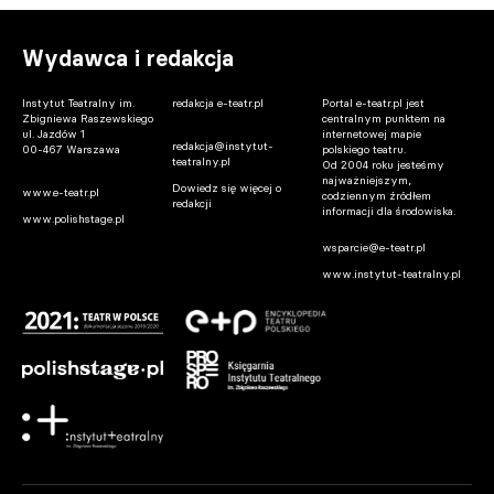
Wydawca i redakcja
Instytut Teatralny im.
redakcja e-teatr.pl
Portal e-teatr.pl jest
Zbigniewa Raszewskiego
centralnym punktem na
ul. Jazdów 1
internetowej mapie
redakcja@instytut-
00-467 Warszawa
polskiego teatru.
teatralny.pl
Od 2004 roku jesteśmy
najważniejszym,
Dowiedz się więcej o
www.e-teatr.pl
codziennym źródłem
redakcji
informacji dla środowiska.
www.polishstage.pl
wsparcie@e-teatr.pl
www.instytut-teatralny.pl