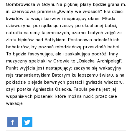
Gombrowicza w Gdyni. Na pięknej plaży będzie grana m.
in. czerwcowa premiera „Kwiaty we włosach". Era dzieci
kwiatów to wciąż barwny i inspirujący okres. Młoda
dziewczyna, porządkując rzeczy po ukochanej babci,
natrafia na serię tajemniczych, czarno-białych zdjęć ze
zlotu hipisów nad Bałtykiem. Postanawia odnaleźć ich
bohaterów, by poznać młodzieńczą przeszłość babci.
To będzie fascynująca, ale i zaskakująca podróż. Inny
muzyczny spektakl w Orłowie to „Osiecka. Archipelagi".
Punkt wyjścia jest następujący: zaczyna się wakacyjny
rejs transatlantykiem Batorym ku lepszemu światu, a na
pokładzie plejada barwnych postaci i gwiazda wieczoru,
czyli poetka Agnieszka Osiecka. Fabuła pełna jest jej
wspaniałych piosenek, które można nucić przez całe
wakacje.