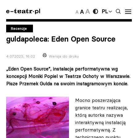
PL
Recenzje
guldapoleca: Eden Open Source
4.07.2023, 16:02
Wersja do druku
„Eden Open Source”, instalacja performatywna wg
koncepcji Moniki Popiel w Teatrze Ochoty w Warszawie.
Pisze Przemek Gulda na swoim instagramowym koncie.
Mocno poszerzająca
granice teatru realizacja,
którą autorka nazywa
interaktywną instalacją
performatywną. Z
technicznego punktu