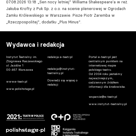
07.08.2026 13:18
„Sen nocy letniej” Williama Shakespeare'a w reż.
Jakuba Krofty z Puk Sp. z o.o. na scenie plenerowej w Ogrodach
Zamku Królewskiego w Warszawie. Pisze Piotr Zaremba w
„Rzeczpospolitej”, dodatku „Plus Minus”.
Wydawca i redakcja
Instytut Teatralny im.
redakcja e-teatr.pl
Portal e-teatr.pl jest
Zbigniewa Raszewskiego
centralnym punktem na
ul. Jazdów 1
internetowej mapie
redakcja@instytut-
00-467 Warszawa
polskiego teatru.
teatralny.pl
Od 2004 roku jesteśmy
najważniejszym,
Dowiedz się więcej o
www.e-teatr.pl
codziennym źródłem
redakcji
informacji dla środowiska.
www.polishstage.pl
wsparcie@e-teatr.pl
www.instytut-teatralny.pl