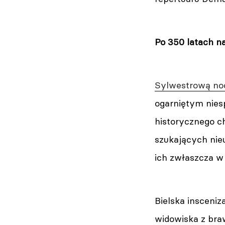
Po 350 latach n
Sylwestrową noc
ogarniętym nies
historycznego ch
szukających nie
ich zwłaszcza w
Bielska insceniz
widowiska z bra