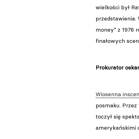
wielkości był R
przedstawienia.
money” z 1976 r
finałowych scen
Prokurator oska
Wiosenna inscen
posmaku. Przez 1
toczył się spek
amerykańskimi d