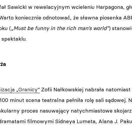
afał Sawicki w rewelacyjnym wcieleniu Harpagona, g
 Warto koniecznie odnotować, że sławna piosenka AB
oku (
„Must be funny in the rich man’s world”
) stanowi
 spektaklu.
rża
izacja „Granicy”
Zofii Nałkowskiej nabrała natomiast
00 minut scena teatralna pełniła rolę sali sądowej. 
takularny proces nasuwający natychmiastowe skojarz
ramatami filmowymi Sidneya Lumeta, Alana J. Pakuli