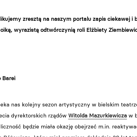
kujemy zresztą na naszym portalu zapis ciekawej i 
oiką, wyrazistą odtwórczynią roli Elżbiety Ziembiew
 Barei
ka nas kolejny sezon artystyczny w bielskim teatrze.
lecia dyrektorskich rządów
Witolda Mazurkiewicza
w 
iczność będzie miała okazję obejrzeć m.in. reaktywa