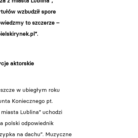
a z miasta Lublina”,
ytułów wzbudził spore
owiedzmy to szczerze –
elskirynek.pl”.
cje aktorskie
szcze w ubiegłym roku
nta Koniecznego pt.
 miasta Lublina” uchodzi
a polski odpowiednik
zypka na dachu”. Muzyczne