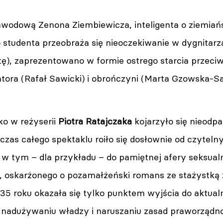
zawodową Zenona Ziembiewicza, inteligenta o ziemiań
 studenta przeobraża się nieoczekiwanie w dygnitarz
tę), zaprezentowano w formie ostrego starcia prze
atora (Rafał Sawicki) i obrończyni (Marta Gzowska-S
ko w reżyserii
Piotra Ratajczaka
kojarzyło się nieodp
zas całego spektaklu roiło się dosłownie od czytelnyc
w tym – dla przykładu – do pamiętnej afery seksualne
 oskarżonego o pozamałżeński romans ze stażystką 
935 roku okazała się tylko punktem wyjścia do aktu
 nadużywaniu władzy i naruszaniu zasad praworządno