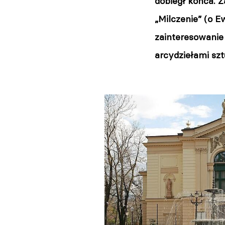
dobiegł końca. 
„Milczenie” (o E
zainteresowanie
arcydziełami szt