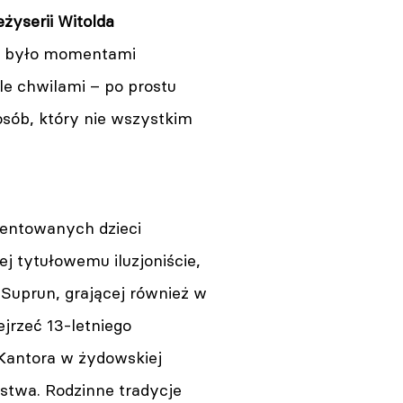
eżyserii Witolda
było momentami
le chwilami – po prostu
sób, który nie wszystkim
lentowanych dzieci
ej tytułowemu iluzjoniście,
 Suprun, grającej również w
jrzeć 13-letniego
 Kantora w żydowskiej
ństwa. Rodzinne tradycje