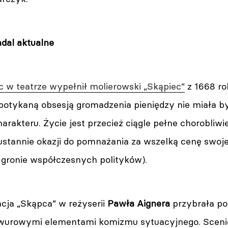
adal aktualne
 w teatrze wypełnił molierowski „Skąpiec”
z 1668 ro
potykaną obsesją gromadzenia pieniędzy nie miała b
arakteru. Życie jest przecież ciągle pełne chorobliwi
ustannie okazji do pomnażania za wszelką cenę swoje
 gronie współczesnych polityków).
acja „Skąpca” w reżyserii
Pawła Aignera
przybrała p
wurowymi elementami komizmu sytuacyjnego. Scenic