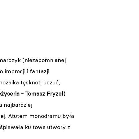
marczyk (niezapomnianej
impresji i fantazji
mozaika tęsknot, uczuć,
eżyseria - Tomasz Fryzeł)
a najbardziej
nej. Atutem monodramu była
 śpiewała kultowe utwory z