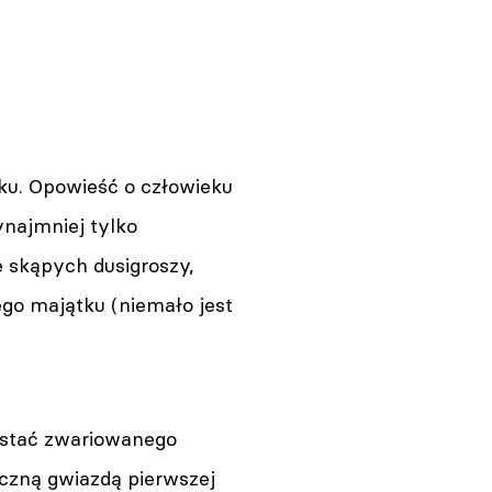
ku. Opowieść o człowieku
ynajmniej tylko
e skąpych dusigroszy,
go majątku (niemało jest
ostać zwariowanego
zną gwiazdą pierwszej