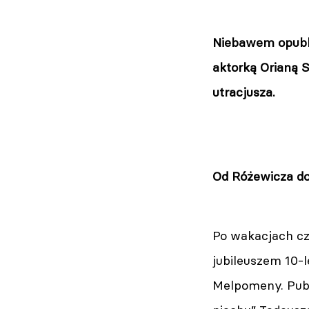
Niebawem opubli
aktorką Orianą S
utracjusza.
Od Różewicza do
Po wakacjach cze
jubileuszem 10-
Melpomeny. Publ