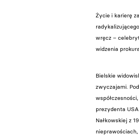
Życie i karierę 
radykalizującego
wręcz – celebry
widzenia prokur
Bielskie widowis
zwyczajami. Podc
współczesności, 
prezydenta USA,
Nałkowskiej z 1
nieprawościach,