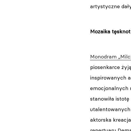
artystyczne dały
Mozaika tęsknot 
Monodram „Milc
piosenkarce żyj
inspirowanych au
emocjonalnych r
stanowiła istotę
utalentowanych 
aktorska kreacj
repertuaru Dema