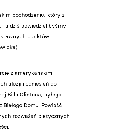
skim pochodzeniu, który z
a (a dziś powiedzielibyśmy
ciwstawnych punktów
awicka).
arcie z amerykańskimi
h aluzji i odniesień do
j Billa Clintona, byłego
z Białego Domu. Powieść
alnych rozważań o etycznych
ści.