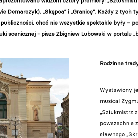
Zaprezentowano widzom cztery premiery: „Sztukmistrz
wie Demarczyk), „Skąpca” i „Granicę”. Każdy z tych t
 publiczności, choć nie wszystkie spektakle były – p
uki scenicznej - pisze Zbigniew Lubowski w portalu „bi
Rodzinne trady
Wystawiony je
musical Zygmu
„Sztukmistrz z
powszechnie z
sławnego „Skr