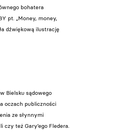
łównego bohatera
BY pt. „Money, money,
ła dźwiękową ilustrację
 w Bielsku sądowego
Na oczach publiczności
enia ze słynnymi
 czy też Gary’ego Fledera.