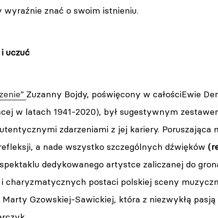
 wyraźnie znać o swoim istnieniu.
i uczuć
zenie”
Zuzanny Bojdy, poświęcony w całościEwie De
ącej w latach 1941-2020), był sugestywnym zestawem 
tentycznymi zdarzeniami z jej kariery. Poruszająca 
efleksji, a nade wszystko szczególnych dźwięków
(r
 spektaklu dedykowanego artystce zaliczanej do gron
i charyzmatycznych postaci polskiej sceny muzycz
a Marty Gzowskiej-Sawickiej, która z niezwykłą pasją
rczyk.