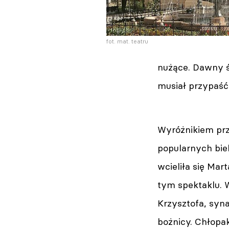
fot. mat. teatru
nużące. Dawny ś
musiał przypaść
Wyróżnikiem prz
popularnych biel
wcieliła się Mar
tym spektaklu. W
Krzysztofa, syn
bożnicy. Chłopak