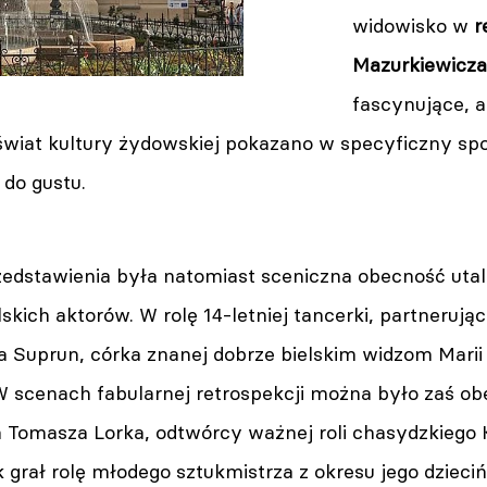
widowisko w
r
Mazurkiewicza
fascynujące, a
wiat kultury żydowskiej pokazano w specyficzny spo
 do gustu.
edstawienia była natomiast sceniczna obecność uta
skich aktorów. W rolę 14-letniej tancerki, partnerując
ta Suprun, córka znanej dobrze bielskim widzom Marii
 scenach fabularnej retrospekcji można było zaś obe
a Tomasza Lorka, odtwórcy ważnej roli chasydzkiego
 grał rolę młodego sztukmistrza z okresu jego dzieci