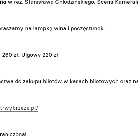
ria
w reż. Stanisława Chludzińskiego, Scena Kameraln
praszamy na lampkę wina i poczęstunek.
260 zł, Ulgowy 220 zł
twa do zakupu biletów w kasach biletowych oraz na 
eatrwybrzeze.pl/
raniczona!