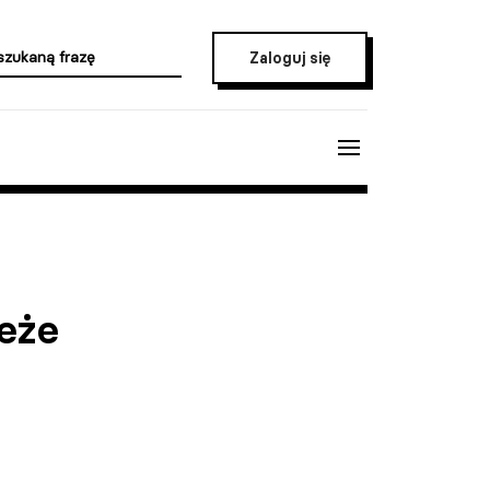
Zaloguj się
eże