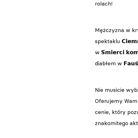
rolach!
Mężczyzna w kryzys
spektaklu 𝗖𝗶𝗲𝗺𝗻
w 𝗦́𝗺𝗶𝗲𝗿𝗰𝗶 𝗸
diabłem w 𝗙𝗮𝘂𝘀́
Nie musicie wyb
Oferujemy Wam l
cenie, który po
znakomitego akt