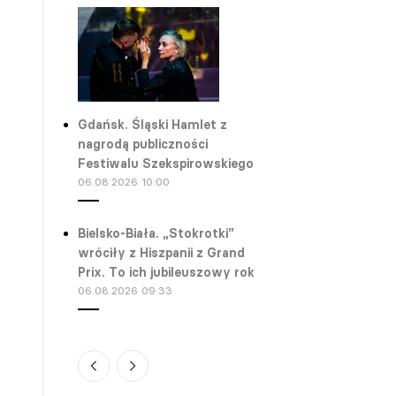
Gdańsk. Śląski Hamlet z
nagrodą publiczności
Festiwalu Szekspirowskiego
06.08.2026 10:00
Bielsko-Biała. „Stokrotki”
wróciły z Hiszpanii z Grand
Prix. To ich jubileuszowy rok
06.08.2026 09:33
Wrocław. Wrześniowa
premiera spektaklu „Algorytm:
Szczęście”