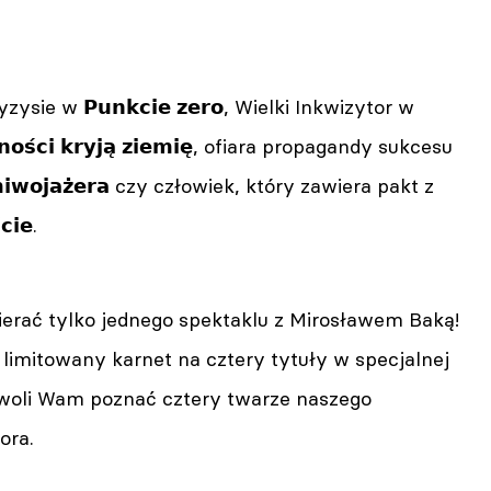
ie w 𝗣𝘂𝗻𝗸𝗰𝗶𝗲 𝘇𝗲𝗿𝗼, Wielki Inkwizytor w
𝗼𝘀́𝗰𝗶 𝗸𝗿𝘆𝗷𝗮̨ 𝘇𝗶𝗲𝗺𝗶𝗲̨, ofiara propagandy sukcesu
𝗼𝗺𝗶𝘄𝗼𝗷𝗮𝘇̇𝗲𝗿𝗮 czy człowiek, który zawiera pakt z
𝗶𝗲.
ierać tylko jednego spektaklu z Mirosławem Baką!
imitowany karnet na cztery tytuły w specjalnej
zwoli Wam poznać cztery twarze naszego
ora.