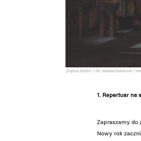
„Piękna Zośka” / fot. Natalia Kabanow / mat
1. Repertuar na 
Zapraszamy do z
Nowy rok zaczn