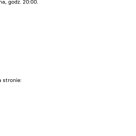
a, godz. 20:00.
Gdynia. XII festiwal „Pociąg do
Miasta” w Gdyni. Darmowe
spektakle plenerowe już trwają
05.08.2026 15:04
Katowice. Koncert novOsiecka
z okazji 90. rocznicy urodzin
Agnieszki Osieckiej
05.08.2026 14:48
stronie:
Bielsko-Biała. Muzyka, taniec i
światło opanowały plac
Wojska Polskiego
05.08.2026 13:48