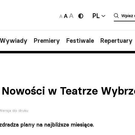
PL
/Wywiady
Premiery
Festiwale
Repertuary
 Nowości w Teatrze Wybrz
Wersja do druku
dradza plany na najbliższe miesiące.