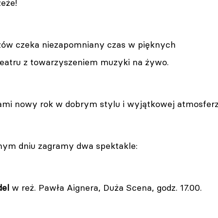
eże!
zów czeka niezapomniany czas w pięknych
Teatru z towarzyszeniem muzyki na żywo.
nami nowy rok w dobrym stylu i wyjątkowej atmosferz
nym dniu zagramy dwa spektakle:
del
w reż. Pawła Aignera, Duża Scena, godz. 17.00.