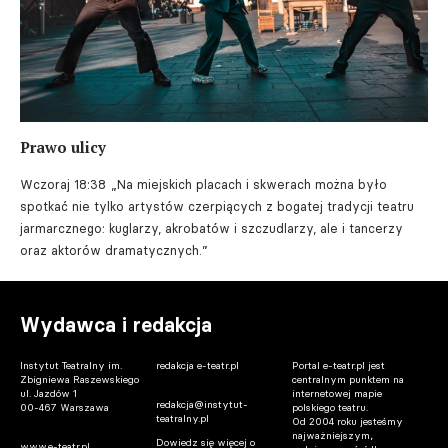
Prawo ulicy
Wczoraj 18:38
„Na miejskich placach i skwerach można było
spotkać nie tylko artystów czerpiących z bogatej tradycji teatru
jarmarcznego: kuglarzy, akrobatów i szczudlarzy, ale i tancerzy
oraz aktorów dramatycznych.”
Wydawca i redakcja
Instytut Teatralny im.
redakcja e-teatr.pl
Portal e-teatr.pl jest
Zbigniewa Raszewskiego
centralnym punktem na
ul. Jazdów 1
internetowej mapie
redakcja@instytut-
00-467 Warszawa
polskiego teatru.
teatralny.pl
Od 2004 roku jesteśmy
najważniejszym,
Dowiedz się więcej o
www.e-teatr.pl