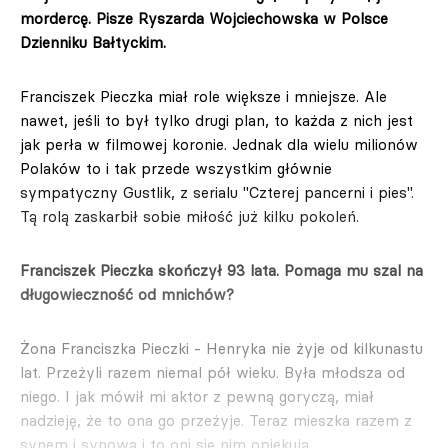
mordercę. Pisze Ryszarda Wojciechowska w Polsce
Dzienniku Bałtyckim.
Franciszek Pieczka miał role większe i mniejsze. Ale
nawet, jeśli to był tylko drugi plan, to każda z nich jest
jak perła w filmowej koronie. Jednak dla wielu milionów
Polaków to i tak przede wszystkim głównie
sympatyczny Gustlik, z serialu "Czterej pancerni i pies".
Tą rolą zaskarbił sobie miłość już kilku pokoleń.
Franciszek Pieczka skończył 93 lata. Pomaga mu szal na
długowieczność od mnichów?
Żona Franciszka Pieczki - Henryka nie żyje od kilkunastu
lat. Przeżyli razem niemal pół wieku. Była młodsza od
niego. I jak mówił mi aktor z pewną goryczą, miał
nadzieję, że to ona go przeżyje. Teraz mieszka razem z
synem i synową i to oni się nim opiekują.