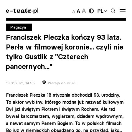
PL
Magazyn
Franciszek Pieczka kończy 93 lata.
Perła w filmowej koronie... czyli nie
tylko Gustlik z "Czterech
pancernych..."
19.01.2021, 14:53
Wersja do druku
Franciszek Pieczka 18 stycznia obchodził 93. urodziny.
To aktor wybitny, którego można już nazwać kultowym.
Był już świętym Piotrem i świętym Rochem. Ale też
bywał karczmarzem, węglarzem, dziadem wędrownym,
a nawet samym Panem Bogiem. To w polskich filmach.
Bo już w niemieckich obsadzano go, na przykład, jako...