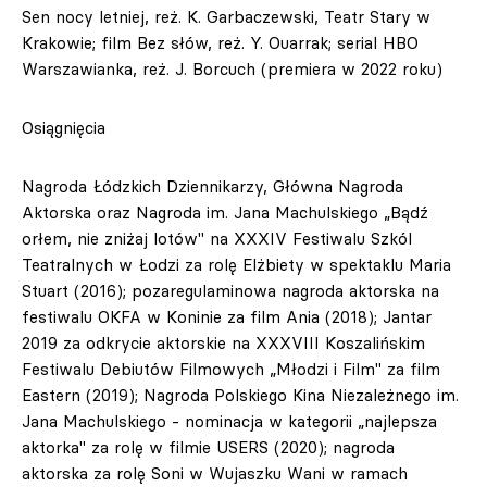
Sen nocy letniej, reż. K. Garbaczewski, Teatr Stary w
Krakowie; film Bez słów, reż. Y. Ouarrak; serial HBO
Warszawianka, reż. J. Borcuch (premiera w 2022 roku)
Osiągnięcia
Nagroda Łódzkich Dziennikarzy, Główna Nagroda
Aktorska oraz Nagroda im. Jana Machulskiego „Bądź
orłem, nie zniżaj lotów" na XXXIV Festiwalu Szkól
Teatralnych w Łodzi za rolę Elżbiety w spektaklu Maria
Stuart (2016); pozaregulaminowa nagroda aktorska na
festiwalu OKFA w Koninie za film Ania (2018); Jantar
2019 za odkrycie aktorskie na XXXVIII Koszalińskim
Festiwalu Debiutów Filmowych „Młodzi i Film" za film
Eastern (2019); Nagroda Polskiego Kina Niezależnego im.
Jana Machulskiego - nominacja w kategorii „najlepsza
aktorka" za rolę w filmie USERS (2020); nagroda
aktorska za rolę Soni w Wujaszku Wani w ramach