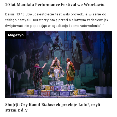
20 lat Mandala Performance Festival we Wrocławiu
Dzisiaj 18:49
„Dwudziestolecie festiwalu prowokuje właśnie do
takiego namysłu. Kuratorzy stają przed niełatwym zadaniem: jak
świętować, nie popadając w egzaltację i samozadowolenie? ”
Magazyn
Sho[r]t: Czy Kamil Białaszek przebije Lolo*, czyli
strzał z d..y