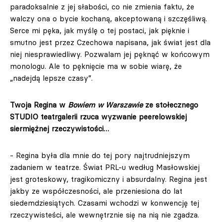
paradoksalnie z jej słabości, co nie zmienia faktu, że
walczy ona o bycie kochaną, akceptowaną i szczęśliwą.
Serce mi pęka, jak myślę o tej postaci, jak pięknie i
smutno jest przez Czechowa napisana, jak świat jest dla
niej niesprawiedliwy. Pozwalam jej pęknąć w końcowym
monologu. Ale to pęknięcie ma w sobie wiarę, że
„nadejdą lepsze czasy”.
Twoja Regina w
Bowiem w Warszawie
ze stołecznego
STUDIO teatrgalerii rzuca wyzwanie peerelowskiej
siermiężnej rzeczywistości…
- Regina była dla mnie do tej pory najtrudniejszym
zadaniem w teatrze. Świat PRL-u według Masłowskiej
jest groteskowy, tragikomiczny i absurdalny. Regina jest
jakby ze współczesności, ale przeniesiona do lat
siedemdziesiątych. Czasami wchodzi w konwencję tej
rzeczywisteści, ale wewnętrznie się na nią nie zgadza.