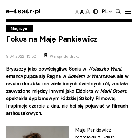
PL
Magazyn
Fokus na Maję Pankiewicz
9.04.2022, 13:52
Wersja do druku
Błyszczy jako powściągliwa Sonia w
Wujaszku Wani
,
emancypująca się Regina w
Bowiem w Warszawie
, ale w
swoim dorobku ma wiele innych świetnych ról, została
zauważona między innymi jako Elżbieta w
Marii Stuart
,
spektaklu dyplomowym łódzkiej Szkoły Filmowej.
Inspiracje czerpie z kina, nie boi się pojawiać w filmach
arthouse'owych.
Maja Pankiewicz
rozmawia z Agatą