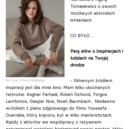
Tomasiewicz o swoich
możliwych aktorskich
istnieniach.
CO BYŁO…
Parę słów o inspiracjach i
ludziach na Twojej
drodze
- Głównym źródłem
fot. mat. Filmu Polskiego
inspiracji jest dla mnie kino. Mam kilku ukochanych
twórców: Asghar Farhadi, Ruben Ostlund, Yorgos
Lanthimos, Gaspar Noe, Noah Baumbach... Niedawno
wróciłam z planu zdjęciowego do filmu Youssefa
Ouarraka, który kręcony był w kilku mastershotach.
Każdy z aktorów we współpracy z reżyserem
przygotował wcześniej background swojej postaci, który