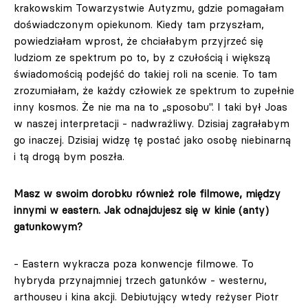
krakowskim Towarzystwie Autyzmu, gdzie pomagałam
doświadczonym opiekunom. Kiedy tam przyszłam,
powiedziałam wprost, że chciałabym przyjrzeć się
ludziom ze spektrum po to, by z czułością i większą
świadomością podejść do takiej roli na scenie. To tam
zrozumiałam, że każdy człowiek ze spektrum to zupełnie
inny kosmos. Że nie ma na to „sposobu". I taki był Joas
w naszej interpretacji - nadwrażliwy. Dzisiaj zagrałabym
go inaczej. Dzisiaj widzę tę postać jako osobę niebinarną
i tą drogą bym poszła.
Masz w swoim dorobku również role filmowe, między
innymi w eastern. Jak odnajdujesz się w kinie (anty)
gatunkowym?
- Eastern wykracza poza konwencje filmowe. To
hybryda przynajmniej trzech gatunków - westernu,
arthouseu i kina akcji. Debiutujący wtedy reżyser Piotr