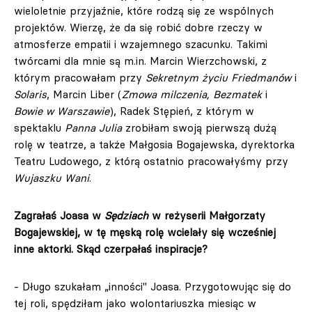
wieloletnie przyjaźnie, które rodzą się ze wspólnych
projektów. Wierzę, że da się robić dobre rzeczy w
atmosferze empatii i wzajemnego szacunku. Takimi
twórcami dla mnie są m.in. Marcin Wierzchowski, z
którym pracowałam przy
Sekretnym życiu Friedmanów
i
Solaris
, Marcin Liber (
Zmowa milczenia, Bezmatek
i
Bowie w Warszawie
), Radek Stępień, z którym w
spektaklu
Panna Julia
zrobiłam swoją pierwszą dużą
rolę w teatrze, a także Małgosia Bogajewska, dyrektorka
Teatru Ludowego, z którą ostatnio pracowałyśmy przy
Wujaszku Wani
.
Zagrałaś Joasa w
Sędziach
w reżyserii Małgorzaty
Bogajewskiej, w tę męską rolę wcielały się wcześniej
inne aktorki. Skąd czerpałaś inspiracje?
- Długo szukałam „inności" Joasa. Przygotowując się do
tej roli, spędziłam jako wolontariuszka miesiąc w