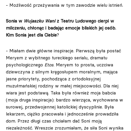
- Możliwość przeżywania w tym zawodzie wielu istnień.
Sonia w
Wujaszku Wani
z Teatru Ludowego cierpi w
milczeniu, chłonąc i badając emocje bliskich jej osób.
Kim Sonia jest dla Ciebie
?
- Miałam dwie główne inspiracje. Pierwszą była postać
Meryem z wybitnego tureckiego serialu, dramatu
psychologicznego
Etos
. Meryem to prosta, uczciwa
dziewczyna z silnym kręgosłupem moralnym, mająca
jasne priorytety, pochodząca z ortodoksyjnej
muzułmańskiej rodziny w małej miejscowości. Dla niej
wiara jest podstawą. Taka była również moja babcia
(moja druga inspiracja): bardzo wierząca, wychowana w
surowej, przedwojennej katolickiej dyscyplinie. Była
lekarzem, ciężko pracowała i jednocześnie prowadziła
dom. Przez długi czas chciałam dać Soni moją
niezależność. Wreszcie zrozumiałam, że siła Soni wynika