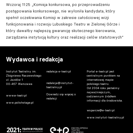
Wczoraj 11:25
„Komisja konkursowa, po przeprowadzeniu
postępowania konkursowego, nie wyłoniła kandydata, który
spełnił oczekiwania Komisji w zakresie całościowej wizji
funkcjonowania i rozwoju Lubuskiego Teatru w Zielonej Górze i
który dawałby najlepszą gwarancję skutecznego kierowania,
zarządzania instytucją kultury oraz realizacji celów statutowych”
Wydawca i redakcja
Instytut Teatralny im.
redakcja e-teatr.pl
Portal e-teatr.pl jest
Zbigniewa Raszewskiego
centralnym punktem na
ul. Jazdów 1
internetowej mapie
redakcja@instytut-
00-467 Warszawa
polskiego teatru.
teatralny.pl
Od 2004 roku jesteśmy
najważniejszym,
Dowiedz się więcej o
www.e-teatr.pl
codziennym źródłem
redakcji
informacji dla środowiska.
www.polishstage.pl
wsparcie@e-teatr.pl
www.instytut-teatralny.pl