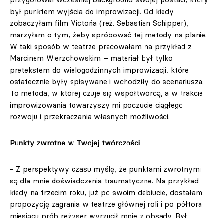
był punktem wyjścia do improwizacji. Od kiedy
zobaczyłam film Victońa (reż. Sebastian Schipper),
marzyłam o tym, żeby spróbować tej metody na planie.
W taki sposób w teatrze pracowałam na przykład z
Marcinem Wierzchowskim – materiał był tylko
pretekstem do wielogodzinnych improwizacji, które
ostatecznie były spisywane i wchodziły do scenariusza.
To metoda, w której czuje się współtwórcą, a w trakcie
improwizowania towarzyszy mi poczucie ciągłego
rozwoju i przekraczania własnych możliwości.
Punkty zwrotne w Twojej twórczości
- Z perspektywy czasu myślę, że punktami zwrotnymi
są dla mnie doświadczenia traumatyczne. Na przykład
kiedy na trzecim roku, już po swoim debiucie, dostałam
propozycję zagrania w teatrze głównej roli i po półtora
miesiącu prób reżyser wyrzucił mnie z obsady. Był